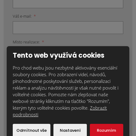
Váš e-mail:
*
Místo realizace:
*
Tento web využívá cookies
Pro chod webu jsou nezbytně aktivovány esenciální
Položky označené hvězdičkou (*) jsou povinné.
soubory cookies. Pro zobrazení videí, návodů,
plnohodnotné poskytování služeb, personalizaci
Souhlasím se zpracováním
osobních údajů
.
reklam a analýzu návštěvnosti je však nutné povolit i
volitelné cookies. Pomozte nám zlepšovat naše
Text zprávy
*
webové stránky kliknutím na tlačítko "Rozumím",
kterým tyto volitelné cookies povolíte.
Zobrazit
podrobnosti
Odmítnout vše
Nastavení
Rozumím