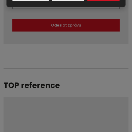
Odeslat zprávu
Formulář
se
nepodařilo
odeslat.
TOP reference