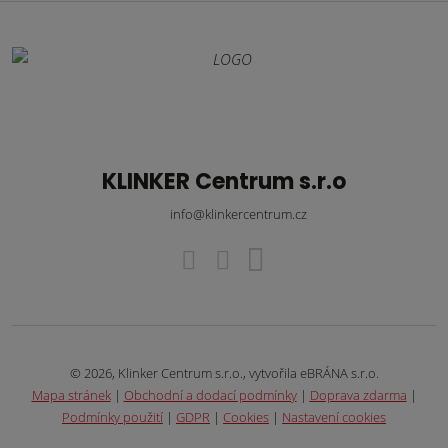
KLINKER Centrum s.r.o
info@klinkercentrum.cz
© 2026, Klinker Centrum s.r.o., vytvořila eBRÁNA s.r.o.
Mapa stránek
|
Obchodní a dodací podmínky
|
Doprava zdarma
|
Podmínky použití
|
GDPR
|
Cookies
|
Nastavení cookies