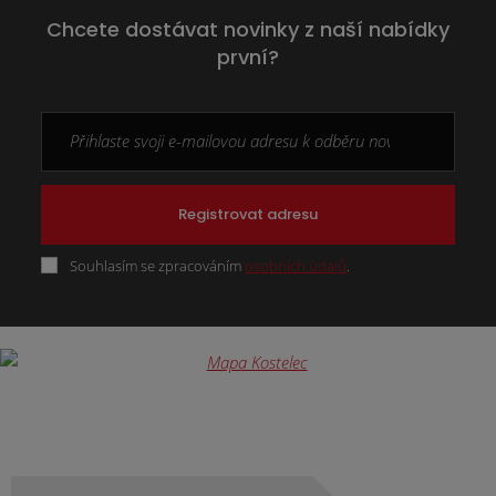
Chcete dostávat novinky z naší nabídky
první?
Registrovat adresu
Souhlasím se zpracováním
osobních údajů
.
Formulář
se
nepodařilo
odeslat.