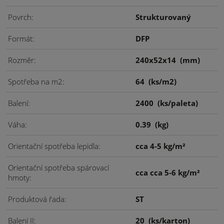
Povrch
Strukturovaný
Formát
DFP
Rozměr
240x52x14
(mm)
Spotřeba na m2
64
(ks/m2)
Balení
2400
(ks/paleta)
Váha
0.39
(kg)
Orientační spotřeba lepidla
cca 4-5 kg/m²
Orientační spotřeba spárovací
cca cca 5-6 kg/m²
hmoty
Produktová řada
ST
Balení II
20
(ks/karton)