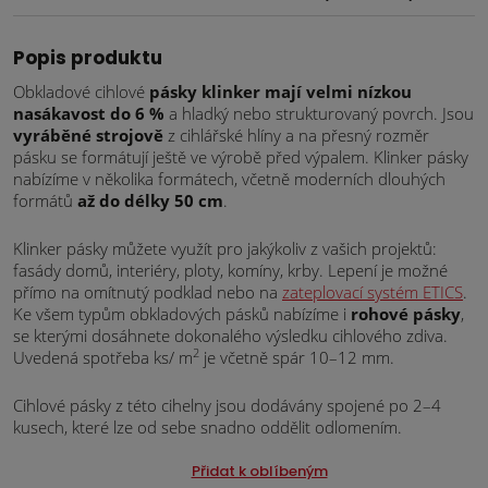
Popis produktu
Obkladové cihlové
pásky klinker mají velmi nízkou
nasákavost do 6 %
a hladký nebo strukturovaný povrch. Jsou
vyráběné strojově
z cihlářské hlíny a na přesný rozměr
pásku se formátují ještě ve výrobě před výpalem. Klinker pásky
nabízíme v několika formátech, včetně moderních dlouhých
formátů
až do délky 50 cm
.
Klinker pásky můžete využít pro jakýkoliv z vašich projektů:
fasády domů, interiéry, ploty, komíny, krby. Lepení je možné
přímo na omítnutý podklad nebo na
zateplovací systém ETICS
.
Ke všem typům obkladových pásků nabízíme i
rohové pásky
,
se kterými dosáhnete dokonalého výsledku cihlového zdiva.
2
Uvedená spotřeba ks/ m
je včetně spár 10–12 mm.
Cihlové pásky z této cihelny jsou dodávány spojené po 2–4
kusech, které lze od sebe snadno oddělit odlomením.
Přidat k oblíbeným