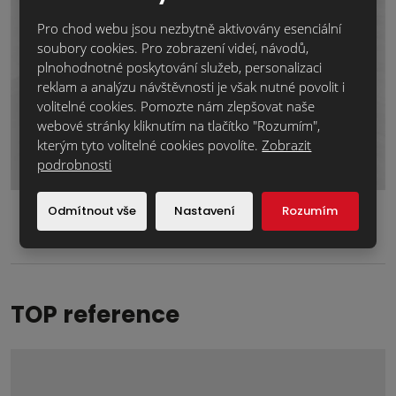
Pro chod webu jsou nezbytně aktivovány esenciální
soubory cookies. Pro zobrazení videí, návodů,
plnohodnotné poskytování služeb, personalizaci
reklam a analýzu návštěvnosti je však nutné povolit i
volitelné cookies. Pomozte nám zlepšovat naše
webové stránky kliknutím na tlačítko "Rozumím",
Odeslat zprávu
kterým tyto volitelné cookies povolíte.
Zobrazit
Formulář
podrobnosti
se
nepodařilo
Odmítnout vše
Nastavení
Rozumím
odeslat.
TOP reference