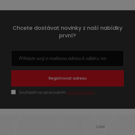
Chcete dostávat novinky z naší nabídky
první?
Registrovat adresu
Souhlasím se zpracováním
osobních údajů
.
Formulář
se
nepodařilo
odeslat.