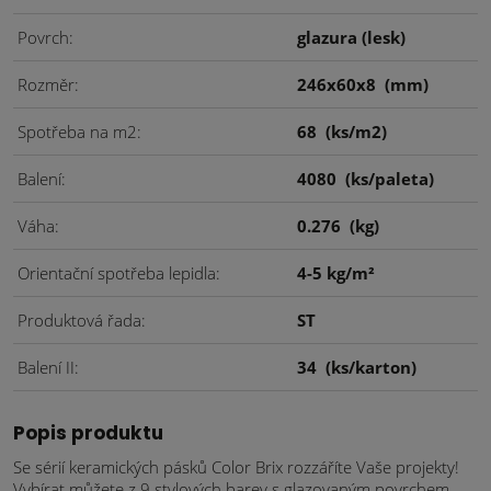
Povrch
glazura (lesk)
Rozměr
246x60x8
(mm)
Spotřeba na m2
68
(ks/m2)
Balení
4080
(ks/paleta)
Váha
0.276
(kg)
Orientační spotřeba lepidla
4-5 kg/m²
Produktová řada
ST
Balení II
34
(ks/karton)
Popis produktu
Se sérií keramických pásků Color Brix rozzáříte Vaše projekty!
Vybírat můžete z 9 stylových barev s glazovaným povrchem.