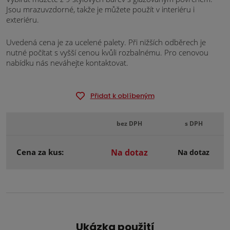
Jsou mrazuvzdorné, takže je můžete použít v interiéru i
exteriéru.
Uvedená cena je za ucelené palety. Při nižších odběrech je
nutné počítat s vyšší cenou kvůli rozbalnému. Pro cenovou
nabídku nás neváhejte kontaktovat.
Přidat k oblíbeným
bez DPH
s DPH
Cena za kus:
Na dotaz
Na dotaz
Ukázka použití