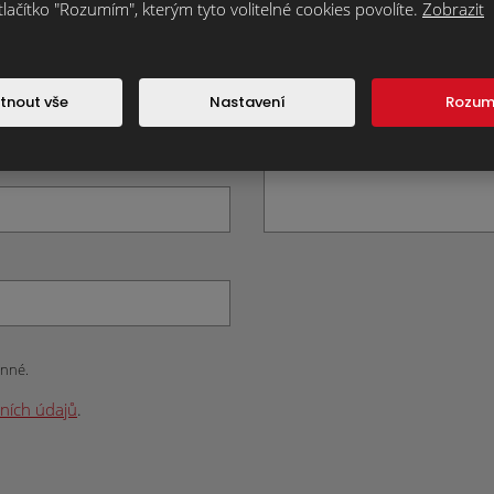
tlačítko "Rozumím", kterým tyto volitelné cookies povolíte.
Zobrazit
tnout vše
Nastavení
Rozu
inné.
ních údajů
.