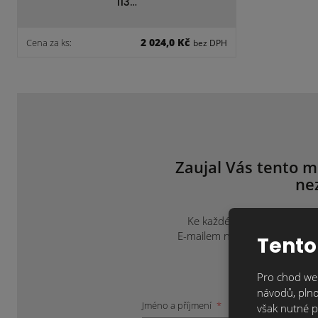
113…
2 024,0 Kč
Cena za ks:
bez DPH
Zaujal Vás tento m
ne
Ke každému projektu přistup
E-mailem na
info@klinkercen
Tento
Pro chod web
návodů, plno
Jméno a příjmení
*
však nutné p