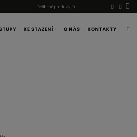
Oblíbené produkty
0
STUPY
KE STAŽENÍ
O NÁS
KONTAKTY
ossy