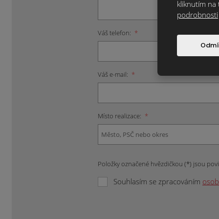
kliknutím na 
podrobnosti
Váš telefon:
*
Odmí
Váš e-mail:
*
Místo realizace:
*
Položky označené hvězdičkou (*) jsou pov
Souhlasím se zpracováním
osob
Formulář
se