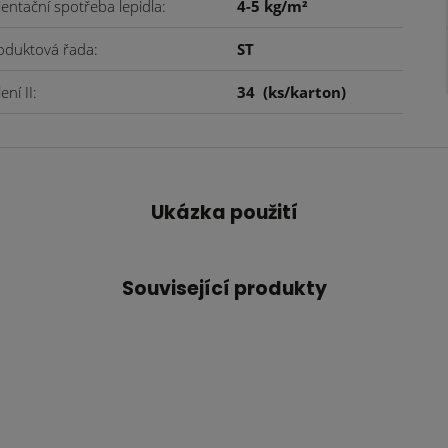
ientační spotřeba lepidla
4-5 kg/m²
oduktová řada
ST
ení II
34
(ks/karton)
Ukázka použití
Související produkty