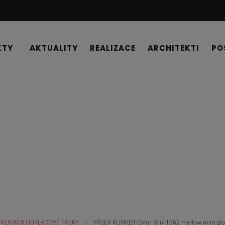
KTY
AKTUALITY
REALIZACE
ARCHITEKTI
PO
É PÁSKY
KLINKER OBKLADOVÉ PÁSKY
PÁSEK KLINKER Color Brix 1062 mellow mint gl