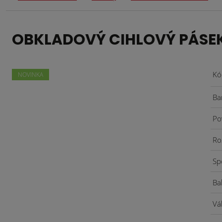
OBKLADOVÝ CIHLOVÝ PÁSEK K
Kó
NOVINKA
Ba
Po
Ro
Sp
Ba
Vá