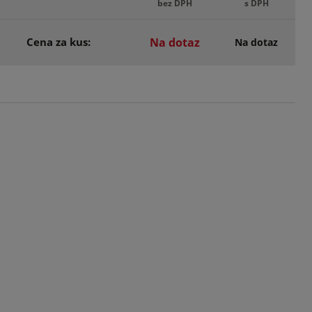
bez DPH
s DPH
Cena za kus:
Na dotaz
Na dotaz