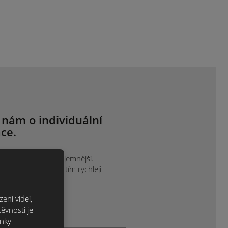
 nám o individuální
ce.
ak je vám to nejpříjemnější.
projektu sdělíte, tím rychleji
ení videí,
ěvnosti je
ánky