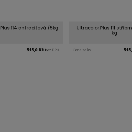
.Plus 114 antracitová /5kg
Ultracolor.Plus 111 stříb
kg
515,0 Kč
515
Cena za ks:
bez DPH