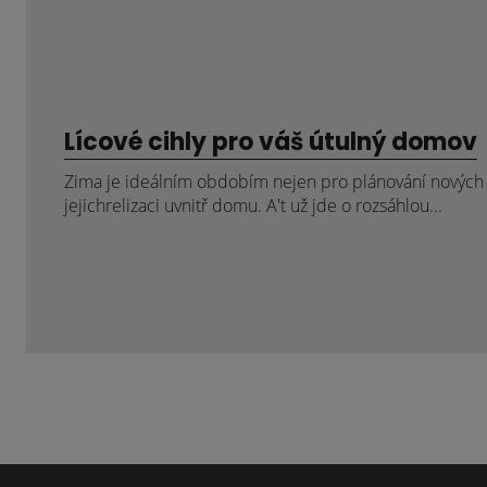
Lícové cihly pro váš útulný domov
Zima je ideálním obdobím nejen pro plánování nových p
jejichrelizaci uvnitř domu. A't už jde o rozsáhlou...