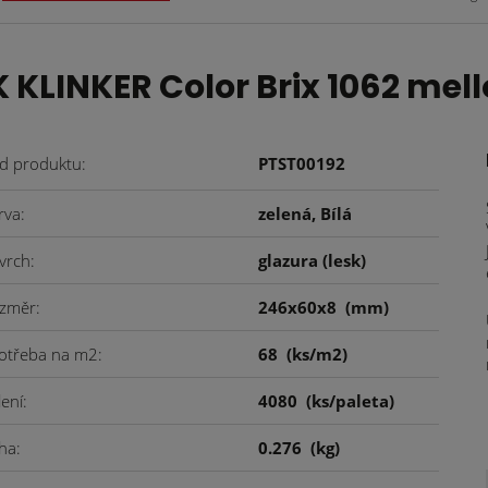
LINKER Color Brix 1062 mell
d produktu
PTST00192
rva
zelená, Bílá
vrch
glazura (lesk)
změr
246x60x8
(mm)
otřeba na m2
68
(ks/m2)
lení
4080
(ks/paleta)
ha
0.276
(kg)