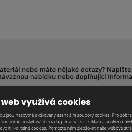
ateriál nebo máte nějaké dotazy? Napište
závaznou nabídku nebo doplňující informa
ujeme individuálně, protože každý je originál. Kontaktujte nás tak, j
trum.cz
nebo přes kontaktní formulář. Čím více informací nám o svém 
 web využívá cookies
Vám můžeme připravit nabídku nebo zodpovědět Vaše dotazy.
u jsou nezbytně aktivovány esenciální soubory cookies. Pro zobraz
hodnotné poskytování služeb, personalizaci reklam a analýzu návšt
Text zprávy
*
ovolit i volitelné cookies. Pomozte nám zlepšovat naše webové str