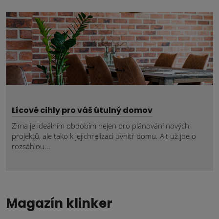
Lícové cihly pro váš útulný domov
Zima je ideálním obdobím nejen pro plánování nových
projektů, ale tako k jejichrelizaci uvnitř domu. A't už jde o
rozsáhlou...
Magazín klinker