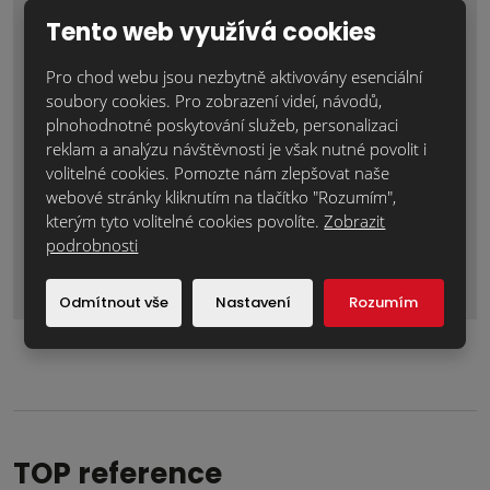
Text zprávy
*
Tento web využívá cookies
Pro chod webu jsou nezbytně aktivovány esenciální
soubory cookies. Pro zobrazení videí, návodů,
plnohodnotné poskytování služeb, personalizaci
reklam a analýzu návštěvnosti je však nutné povolit i
volitelné cookies. Pomozte nám zlepšovat naše
webové stránky kliknutím na tlačítko "Rozumím",
kterým tyto volitelné cookies povolíte.
Zobrazit
podrobnosti
Odeslat zprávu
Formulář
Odmítnout vše
Nastavení
Rozumím
se
nepodařilo
odeslat.
TOP reference