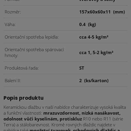
Rozměr
157x60x60x11
(mm)
Váha
0.4
(kg)
Orientační spotřeba lepidla
cca 4-5 kg/m²
Orientační spotřeba spárovací
cca 1, 5-2 kg/m²
hmoty
Produktová řada
ST
Balení II
2
(ks/karton)
Popis produktu
Keramickou dlažbu v naší nabídce charakterizuje vysoká kvalita
a funkční vlastnosti:
mrazuvzdornost, nízká nasákavost,
odolnost vůči kyselinám, protiskluz
R10 nebo R11 (série
Terra) a stálobarevnost. Kromě rovných dlaždic najdete v
nabídce také
množství tvarovek, schodových dlaždic a