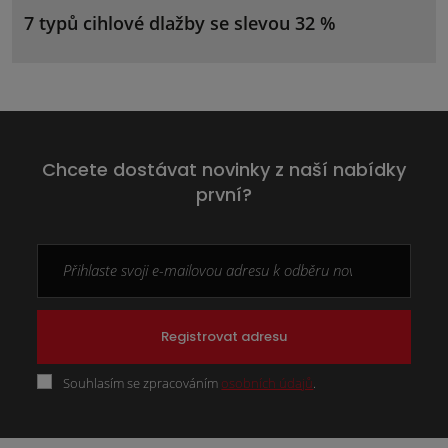
7 typů cihlové dlažby se slevou 32 %
Chcete dostávat novinky z naší nabídky
první?
Registrovat adresu
Souhlasím se zpracováním
osobních údajů
.
Formulář
se