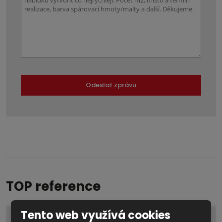
Odeslat zprávu
Formulář
se
nepodařilo
odeslat.
TOP reference
Tento web využívá cookies