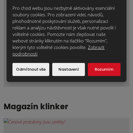
Pro chod webu jsou nezbytně aktivovány esenciální
soubory cookies. Pro zobrazení videí, návodů,
plnohodnotné poskytování služeb, personalizaci
reklam a analýzu návštěvnosti je však nutné povolit i
volitelné cookies. Pomozte nám zlepšovat naše
webové stránky kliknutím na tlačítko "Rozumím",
kterým tyto volitelné cookies povolíte.
Zobrazit
Lícové cihly pro váš útulný domov
podrobnosti
Zima je ideálním obdobím nejen pro plánování nových
projektů, ale tako k jejichrelizaci uvnitř domu. A't už jde o
Odmítnout vše
Nastavení
Rozumím
rozsáhlou...
Magazín klinker