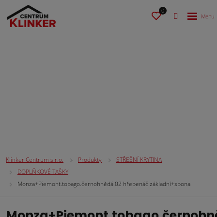
0
STŘEŠNÍ KRYTINA
Klinker Centrum s.r.o.
Produkty
STŘEŠNÍ KRYTINA
DOPLŇKOVÉ TAŠKY
Monza+Piemont.tobago.černohnědá.02 hřebenáč základní+spona
Monza+Piemont.tobago.černohn