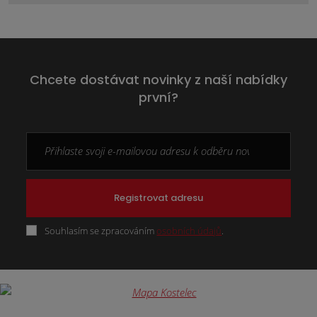
Chcete dostávat novinky z naší nabídky
první?
Registrovat adresu
Souhlasím se zpracováním
osobních údajů
.
Formulář
se
nepodařilo
odeslat.