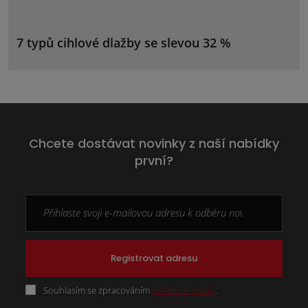
7 typů cihlové dlažby se slevou 32 %
Chcete dostávat novinky z naší nabídky
první?
Registrovat adresu
Souhlasím se zpracováním
osobních údajů
.
Formulář