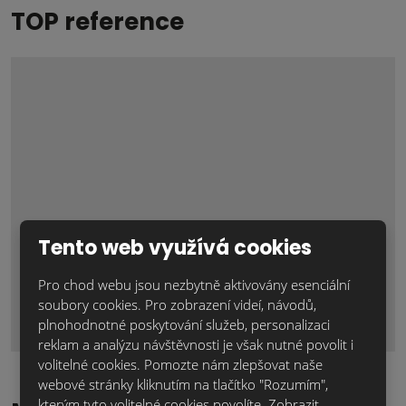
TOP reference
Lícové cihly pro váš útulný domov
Tento web využívá cookies
Zima je ideálním obdobím nejen pro plánování nových
Pro chod webu jsou nezbytně aktivovány esenciální
projektů, ale tako k jejichrelizaci uvnitř domu. A't už jde o
soubory cookies. Pro zobrazení videí, návodů,
rozsáhlou...
plnohodnotné poskytování služeb, personalizaci
reklam a analýzu návštěvnosti je však nutné povolit i
volitelné cookies. Pomozte nám zlepšovat naše
webové stránky kliknutím na tlačítko "Rozumím",
kterým tyto volitelné cookies povolíte.
Zobrazit