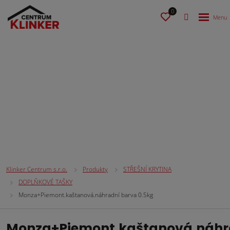
0
STŘEŠNÍ KRYTINA
Klinker Centrum s.r.o.
Produkty
STŘEŠNÍ KRYTINA
DOPLŇKOVÉ TAŠKY
Monza+Piemont.kaštanová.náhradní barva 0.5kg
Monza+Piemont.kaštanová.náhr