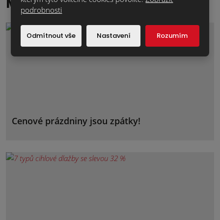
Magazín klinker
podrobnosti
Odmítnout vše
Nastavení
Rozumím
Cenové prázdniny jsou zpátky!