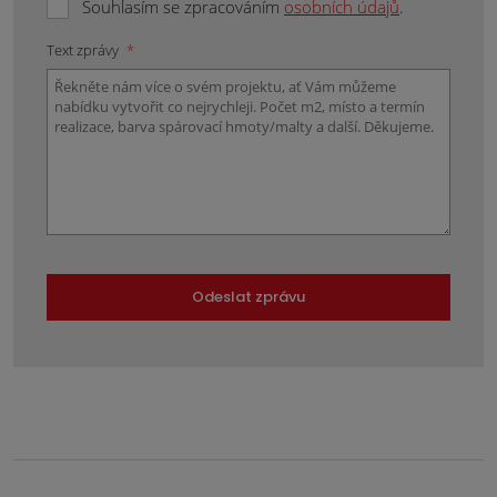
Souhlasím se zpracováním
osobních údajů
.
Text zprávy
*
Odeslat zprávu
Formulář
se
nepodařilo
odeslat.