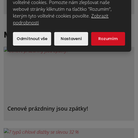
volitelné cookies. Pomozte nám zlepšovat naše
webové stránky kliknutím na tlačítko "Rozumím",
kterým tyto volitelné cookies povolíte.
Zobrazit
podrobnosti
Magazín klinker
Odmítnout vše
Nastavení
Rozumím
Cenové prázdniny jsou zpátky!