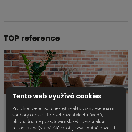
nepodařilo
odeslat.
TOP reference
Tento web využívá cookies
Pro chod webu jsou nezbytně aktivovány esenciální
Lícové cihly pro váš útulný domov
soubory cookies. Pro zobrazení videí, návodů,
Zima je ideálním obdobím nejen pro plánování nových
plnohodnotné poskytování služeb, personalizaci
projektů, ale tako k jejichrelizaci uvnitř domu. A't už jde o
reklam a analýzu návštěvnosti je však nutné povolit i
rozsáhlou...