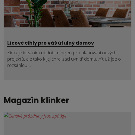
Lícové cihly pro váš útulný domov
Zima je ideálním obdobím nejen pro plánování nových
projektů, ale tako k jejichrelizaci uvnitř domu. A't už jde o
rozsáhlou...
Magazín klinker