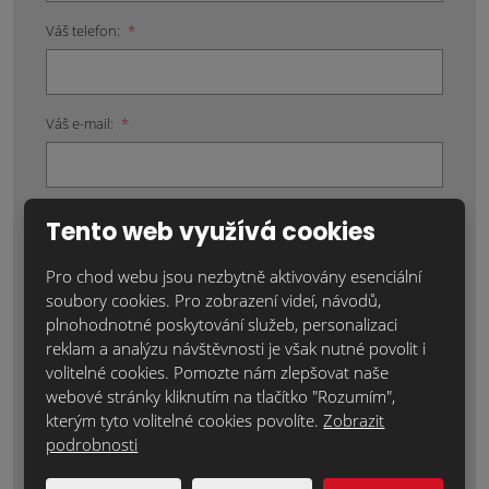
Váš telefon:
*
Váš e-mail:
*
Místo realizace:
*
Tento web využívá cookies
Pro chod webu jsou nezbytně aktivovány esenciální
soubory cookies. Pro zobrazení videí, návodů,
plnohodnotné poskytování služeb, personalizaci
Položky označené hvězdičkou (*) jsou povinné.
reklam a analýzu návštěvnosti je však nutné povolit i
Souhlasím se zpracováním
osobních údajů
.
volitelné cookies. Pomozte nám zlepšovat naše
webové stránky kliknutím na tlačítko "Rozumím",
Text zprávy
*
kterým tyto volitelné cookies povolíte.
Zobrazit
podrobnosti