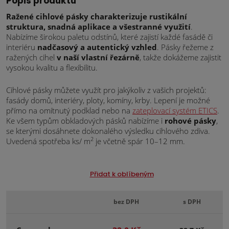
Popis produktu
Ražené cihlové pásky charakterizuje rustikální
struktura, snadná aplikace a všestranné využití
.
Nabízíme širokou paletu odstínů, které zajistí každé fasádě či
interiéru
nadčasový a autentický vzhled
. Pásky řežeme z
ražených cihel
v naší vlastní řezárně
, takže dokážeme zajistit
vysokou kvalitu a flexibilitu.
Cihlové pásky můžete využít pro jakýkoliv z vašich projektů:
fasády domů, interiéry, ploty, komíny, krby. Lepení je možné
přímo na omítnutý podklad nebo na
zateplovací systém ETICS
.
Ke všem typům obkladových pásků nabízíme i
rohové pásky
,
se kterými dosáhnete dokonalého výsledku cihlového zdiva.
2
Uvedená spotřeba ks/ m
je včetně spár 10–12 mm.
Přidat k oblíbeným
bez DPH
s DPH