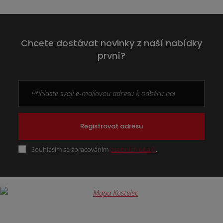
Chcete dostávat novinky z naší nabídky
první?
Registrovat adresu
Souhlasím se zpracováním
osobních údajů
.
Formulář
se
nepodařilo
odeslat.