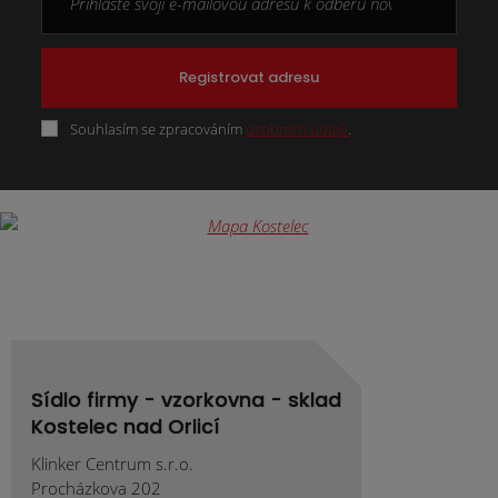
Registrovat adresu
Souhlasím se zpracováním
osobních údajů
.
Formulář
se
nepodařilo
odeslat.
Sídlo firmy - vzorkovna - sklad
Kostelec nad Orlicí
Klinker Centrum s.r.o.
Procházkova 202