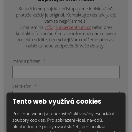
Ke každému projektu přistupujeme individuálně,
protože každý je originál. Kontaktujte nás tak, jak je
vám to nejpříjemnější.
E-mailem na
info@klinkercentrum.cz
nebo přes
kontaktní formulář. Čím více informací nám o svém
projektu sdělíte, tím rychleji Vám můžeme připravit
nabídku nebo zodpovědět Vaše dotazy.
Jméno a příjmení
*
Váš telefon:
*
Tento web využívá cookies
Váš e-mail:
*
Pro chod webu jsou nezbytně aktivovány esenciální
soubory cookies. Pro zobrazení videí, návodů,
plnohodnotné poskytování služeb, personalizaci