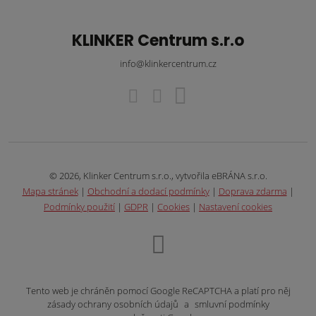
KLINKER Centrum s.r.o
info@klinkercentrum.cz
© 2026, Klinker Centrum s.r.o., vytvořila eBRÁNA s.r.o.
Mapa stránek
|
Obchodní a dodací podmínky
|
Doprava zdarma
|
Podmínky použití
|
GDPR
|
Cookies
|
Nastavení cookies
Tento web je chráněn pomocí Google ReCAPTCHA a platí pro něj
zásady ochrany osobních údajů
a
smluvní podmínky