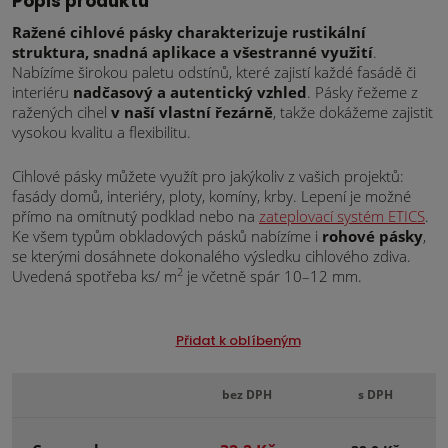
Popis produktu
Ražené cihlové pásky charakterizuje rustikální
struktura, snadná aplikace a všestranné využití
.
Nabízíme širokou paletu odstínů, které zajistí každé fasádě či
interiéru
nadčasový a autentický vzhled
. Pásky řežeme z
ražených cihel
v naší vlastní řezárně
, takže dokážeme zajistit
vysokou kvalitu a flexibilitu.
Cihlové pásky můžete využít pro jakýkoliv z vašich projektů:
fasády domů, interiéry, ploty, komíny, krby. Lepení je možné
přímo na omítnutý podklad nebo na
zateplovací systém ETICS
.
Ke všem typům obkladových pásků nabízíme i
rohové pásky
,
se kterými dosáhnete dokonalého výsledku cihlového zdiva.
2
Uvedená spotřeba ks/ m
je včetně spár 10–12 mm.
Přidat k oblíbeným
bez DPH
s DPH