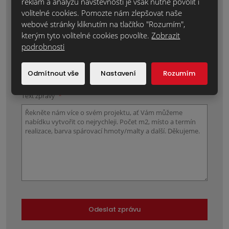
reklam a analýzu návštěvnosti je však nutné povolit i
Místo realizace:
*
volitelné cookies. Pomozte nám zlepšovat naše
webové stránky kliknutím na tlačítko "Rozumím",
kterým tyto volitelné cookies povolíte.
Zobrazit
podrobnosti
Položky označené hvězdičkou (*) jsou povinné.
Odmítnout vše
Nastavení
Rozumím
Souhlasím se zpracováním
osobních údajů
.
Text zprávy
*
Odeslat zprávu
Formulář