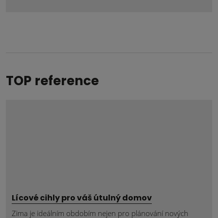
se
nepodařilo
odeslat.
TOP reference
Lícové cihly pro váš útulný domov
Zima je ideálním obdobím nejen pro plánování nových