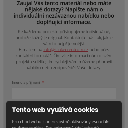
Zaujal Vás tento materiál nebo máte
nějaké dotazy? Napište nám o
individuální nezávaznou nabídku nebo
doplňující informace.
Ke každému projektu přistupujeme individuálně,
protože každý je originál. Kontaktujte nás tak, jak je
vám to nejpříjemnější.
E-mailem na
info@klinkercentrum.cz
nebo přes
kontaktní formulář. Čím více informací nám o svém
projektu sdělíte, tím rychleji Vám můžeme připravit
nabídku nebo zodpovědět Vaše dotazy.
Jméno a příjmení
*
Váš telefon:
*
Tento web využívá cookies
Pro chod webu jsou nezbytně aktivovány esenciální
soubory cookies. Pro zobrazení videí, návodů,