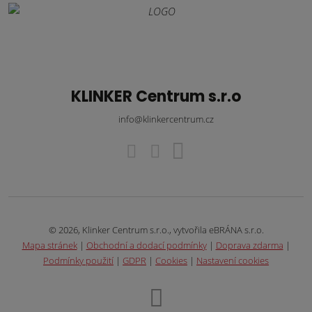
KLINKER Centrum s.r.o
info@klinkercentrum.cz
© 2026, Klinker Centrum s.r.o., vytvořila eBRÁNA s.r.o.
Mapa stránek
|
Obchodní a dodací podmínky
|
Doprava zdarma
|
Podmínky použití
|
GDPR
|
Cookies
|
Nastavení cookies