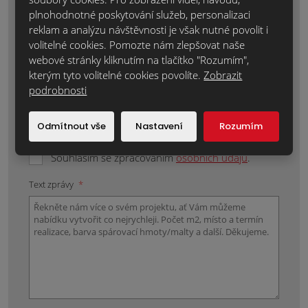
Váš e-mail:
*
plnohodnotné poskytování služeb, personalizaci
reklam a analýzu návštěvnosti je však nutné povolit i
volitelné cookies. Pomozte nám zlepšovat naše
webové stránky kliknutím na tlačítko "Rozumím",
Místo realizace:
*
kterým tyto volitelné cookies povolíte.
Zobrazit
podrobnosti
Odmítnout vše
Nastavení
Rozumím
Položky označené hvězdičkou (*) jsou povinné.
Souhlasím se zpracováním
osobních údajů
.
Text zprávy
*