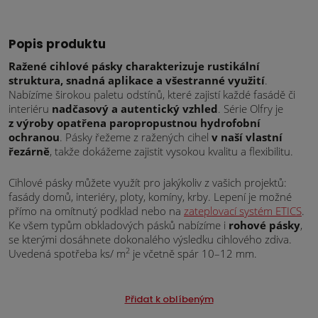
Popis produktu
Ražené cihlové pásky charakterizuje rustikální
struktura, snadná aplikace a všestranné využití
.
Nabízíme širokou paletu odstínů, které zajistí každé fasádě či
interiéru
nadčasový a autentický vzhled
. Série Olfry je
z výroby opatřena paropropustnou hydrofobní
ochranou
. Pásky řežeme z ražených cihel
v naší vlastní
řezárně
, takže dokážeme zajistit vysokou kvalitu a flexibilitu.
Cihlové pásky můžete využít pro jakýkoliv z vašich projektů:
fasády domů, interiéry, ploty, komíny, krby. Lepení je možné
přímo na omítnutý podklad nebo na
zateplovací systém ETICS
.
Ke všem typům obkladových pásků nabízíme i
rohové pásky
,
se kterými dosáhnete dokonalého výsledku cihlového zdiva.
2
Uvedená spotřeba ks/ m
je včetně spár 10–12 mm.
Přidat k oblíbeným