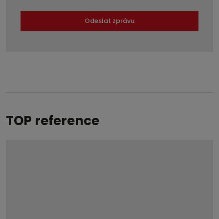
Odeslat zprávu
Formulář
se
nepodařilo
odeslat.
TOP reference