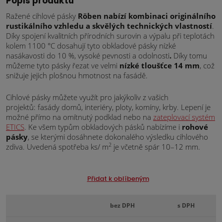
Popis produktu
Ražené cihlové pásky
Röben nabízí kombinaci originálního
rustikálního vzhledu a skvělých technických vlastností
.
Díky spojení kvalitních přírodních surovin a výpalu při teplotách
kolem 1100 °C dosahují tyto obkladové pásky nízké
nasákavosti do 10 %, vysoké pevnosti a odolnosti
.
Díky tomu
můžeme tyto pásky řezat ve velmi
nízké tloušťce 14 mm
, což
snižuje jejich plošnou hmotnost na fasádě.
Cihlové pásky můžete využít pro jakýkoliv z vašich
projektů: fasády domů, interiéry, ploty, komíny, krby. Lepení je
možné přímo na omítnutý podklad nebo na
zateplovací systém
ETICS
. Ke všem typům obkladových pásků nabízíme i
rohové
pásky
, se kterými dosáhnete dokonalého výsledku cihlového
2
zdiva. Uvedená spotřeba ks/ m
je včetně spár 10–12 mm.
Přidat k oblíbeným
bez DPH
s DPH