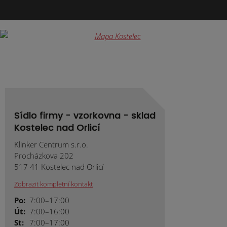
Formulář
se
nepodařilo
odeslat.
Sídlo firmy - vzorkovna - sklad
Kostelec nad Orlicí
Klinker Centrum s.r.o.
Procházkova 202
517 41 Kostelec nad Orlicí
Zobrazit kompletní kontakt
Po:
7:00–17:00
Út:
7:00–16:00
St:
7:00–17:00