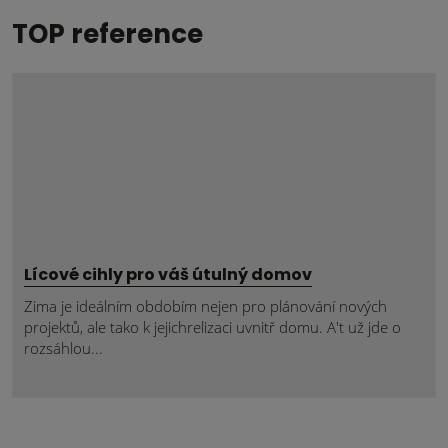
TOP reference
Lícové cihly pro váš útulný domov
Zima je ideálním obdobím nejen pro plánování nových
projektů, ale tako k jejichrelizaci uvnitř domu. A't už jde o
rozsáhlou...