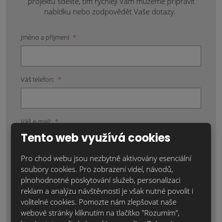
projektu sdělíte, tím rychleji Vám můžeme připravit
nabídku nebo zodpovědět Vaše dotazy.
Jméno a příjmení
*
Váš telefon:
*
Váš e-mail:
*
Tento web využívá cookies
Pro chod webu jsou nezbytně aktivovány esenciální
Místo realizace:
*
soubory cookies. Pro zobrazení videí, návodů,
plnohodnotné poskytování služeb, personalizaci
reklam a analýzu návštěvnosti je však nutné povolit i
volitelné cookies. Pomozte nám zlepšovat naše
webové stránky kliknutím na tlačítko "Rozumím",
Položky označené hvězdičkou (*) jsou povinné.