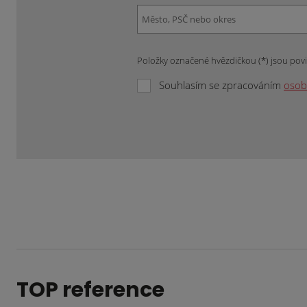
Položky označené hvězdičkou (*) jsou pov
Souhlasím se zpracováním
osob
Formulář
se
nepodařilo
odeslat.
TOP reference