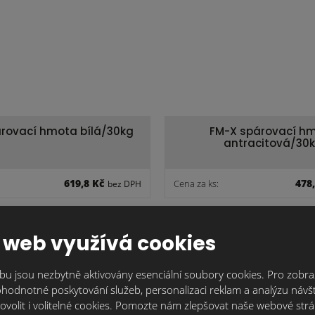
rovací hmota bílá/30kg
FM-X spárovací h
antracitová/30
619,8 Kč
478
Cena za ks:
bez DPH
 web využívá cookies
u jsou nezbytně aktivovány esenciální soubory cookies. Pro zobraz
hodnotné poskytování služeb, personalizaci reklam a analýzu návšt
ateriál nebo máte nějaké dotazy? Napište
ovolit i volitelné cookies. Pomozte nám zlepšovat naše webové str