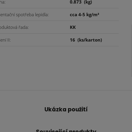
ha
0.873
(kg)
ientační spotřeba lepidla
cca 4-5 kg/m²
oduktová řada
KK
ení II
16
(ks/karton)
Ukázka použití
Související produkty