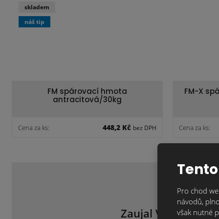
skladem
náš tip
FM spárovací hmota
FM-X spá
antracitová/30kg
448,2 Kč
Cena za ks:
Cena za ks:
bez DPH
Tento
Pro chod web
návodů, plno
Zaujal Vás tento m
však nutné p