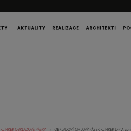
KTY
AKTUALITY
REALIZACE
ARCHITEKTI
PO
É PÁSKY
KLINKER OBKLADOVÉ PÁSKY
OBKLADOVÝ CIHLOVÝ PÁSEK KLINKER LFP.Argon w