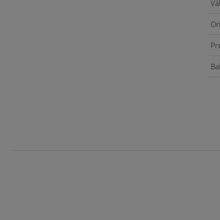
Vá
Or
Pr
Bal