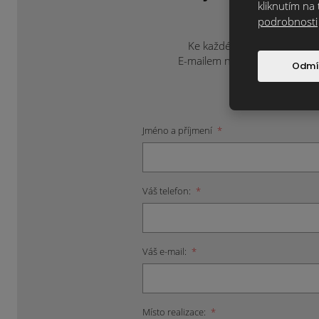
ne
kliknutím na 
podrobnosti
Ke každému projektu přistup
E-mailem na
info@klinkercen
Odmí
Jméno a příjmení
*
Váš telefon:
*
Váš e-mail:
*
Místo realizace:
*