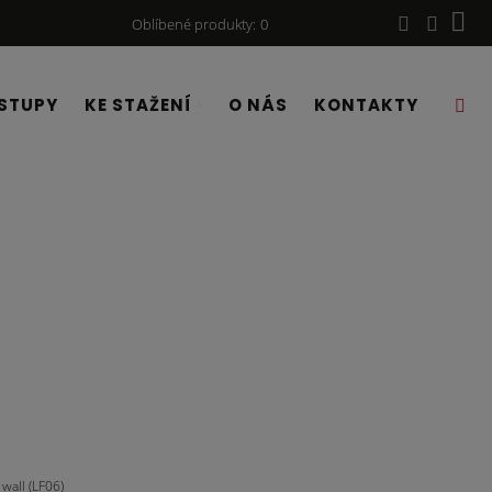
Oblíbené produkty
0
STUPY
KE STAŽENÍ
O NÁS
KONTAKTY
all (LF06)