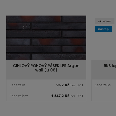
skladem
náš tip
CIHLOVÝ ROHOVÝ PÁSEK LFR.Argon
RKS l
wall (LF06)
96,7 Kč
Cena za ks:
Cena za ks:
bez DPH
1 547,2 Kč
Cena za bm:
bez DPH