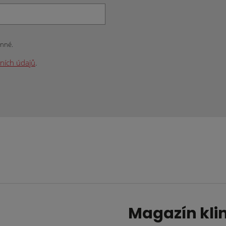
inné.
ních údajů
.
Magazín kli