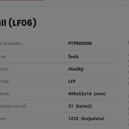
l (LF06)
d produktu
PTPR00098
rva
Šedá
vrch
Hladký
rmát
LFP
změr
490x52x14
(mm)
otřeba na m2
31
(ks/m2)
lení
1232
(ks/paleta)