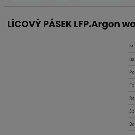
LÍCOVÝ PÁSEK LFP.Argon wal
Kó
Ba
Po
Fo
Ro
Sp
Ba