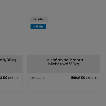
skladem
náš tip
edá/30kg
FM spárovací hmota
bílobéžová/30kg
,2 Kč
509,6 Kč
Cena za ks:
bez DPH
bez DPH