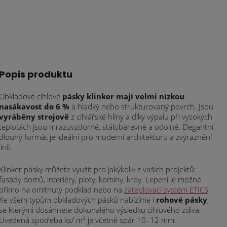
Popis produktu
Obkladové cihlové
pásky klinker mají velmi nízkou
nasákavost do 6 %
a hladký nebo strukturovaný povrch. Jsou
vyráběny strojově
z cihlářské hlíny a díky výpalu při vysokých
teplotách jsou mrazuvzdorné, stálobarevné a odolné. Elegantní
dlouhý formát je ideální pro moderní architekturu a zvýraznění
linií.
Klinker pásky můžete využít pro jakýkoliv z vašich projektů:
fasády domů, interiéry, ploty, komíny, krby. Lepení je možné
přímo na omítnutý podklad nebo na
zateplovací systém ETICS
.
Ke všem typům obkladových pásků nabízíme i
rohové pásky
,
se kterými dosáhnete dokonalého výsledku cihlového zdiva.
2
Uvedená spotřeba ks/ m
je včetně spár 10–12 mm.