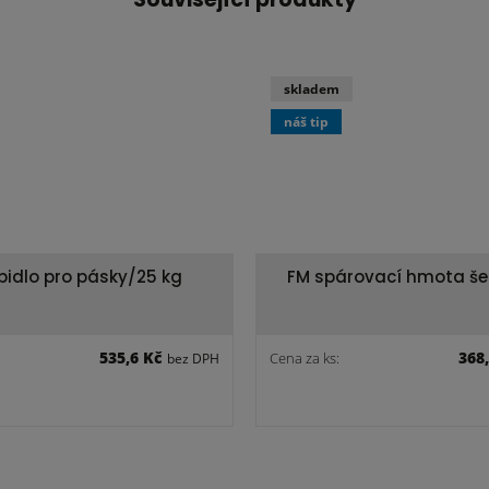
skladem
náš tip
epidlo pro pásky/25 kg
FM spárovací hmota š
535,6 Kč
368
Cena za ks:
bez DPH