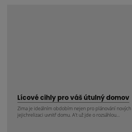
Lícové cihly pro váš útulný domov
Zima je ideálním obdobím nejen pro plánování nových p
jejichrelizaci uvnitř domu. A't už jde o rozsáhlou...