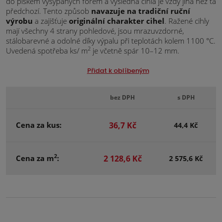
do pískem vysypaných forem a výsledná cihla je vždy jiná než ta
předchozí. Tento způsob
navazuje na tradiční ruční
výrobu
a zajišťuje
originální charakter cihel
. Ražené cihly
mají všechny 4 strany pohledové, jsou mrazuvzdorné,
stálobarevné a odolné díky výpalu při teplotách kolem 1100 °C.
2
Uvedená spotřeba ks/ m
je včetně spár 10–12 mm.
Přidat k oblíbeným
bez DPH
s DPH
Cena za kus:
36,7 Kč
44,4 Kč
2
Cena za m
:
2 128,6 Kč
2 575,6 Kč