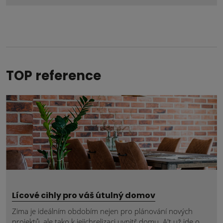
se
nepodařilo
odeslat.
TOP reference
Lícové cihly pro váš útulný domov
Zima je ideálním obdobím nejen pro plánování nových
projektů, ale tako k jejichrelizaci uvnitř domu. A't už jde o