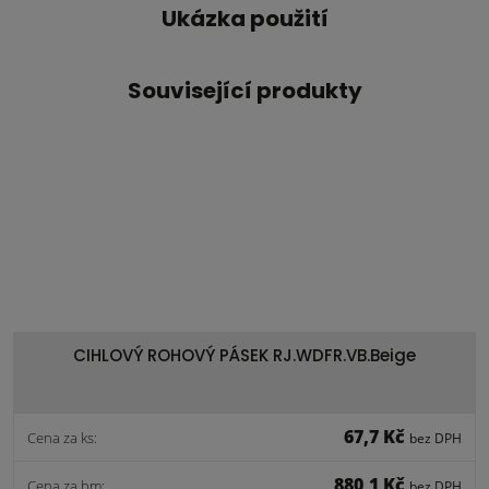
Ukázka použití
Související produkty
CIHLOVÝ ROHOVÝ PÁSEK RJ.WDFR.VB.Beige
67,7 Kč
Cena za ks:
bez DPH
880,1 Kč
Cena za bm:
bez DPH