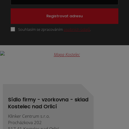
Registrovat adresu
Souhlasím se zpracováním
osobních údajů
.
Formulář
se
nepodařilo
odeslat.
Sídlo firmy - vzorkovna - sklad
Kostelec nad Orlicí
Klinker Centrum s.r.o.
Procházkova 202
517 41 Kostelec nad Orlicí