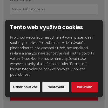
Místo realizace:
*
Položky označené hvězdičkou (*) jsou povinné.
Tento web využívá cookies
Souhlasím se zpracováním
osobních údajů
.
Pro chod webu jsou nezbytně aktivovány esenciální
Text zprávy
*
soubory cookies. Pro zobrazení videí, návodů,
plnohodnotné poskytování služeb, personalizaci
reklam a analýzu návštěvnosti je však nutné povolit i
volitelné cookies. Pomozte nám zlepšovat naše
webové stránky kliknutím na tlačítko "Rozumím",
kterým tyto volitelné cookies povolíte.
Zobrazit
podrobnosti
Odmítnout vše
Nastavení
Rozumím
Odeslat zprávu
Formulář