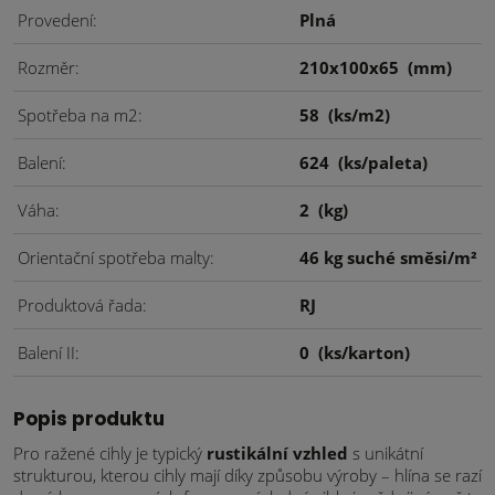
Provedení
Plná
Rozměr
210x100x65
(mm)
Spotřeba na m2
58
(ks/m2)
Balení
624
(ks/paleta)
Váha
2
(kg)
Orientační spotřeba malty
46 kg suché směsi/m²
Produktová řada
RJ
Balení II
0
(ks/karton)
Popis produktu
Pro ražené cihly je typický
rustikální vzhled
s unikátní
strukturou, kterou cihly mají díky způsobu výroby – hlína se razí