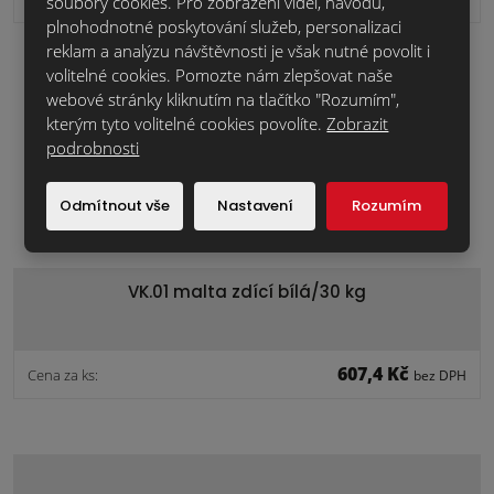
soubory cookies. Pro zobrazení videí, návodů,
plnohodnotné poskytování služeb, personalizaci
reklam a analýzu návštěvnosti je však nutné povolit i
volitelné cookies. Pomozte nám zlepšovat naše
webové stránky kliknutím na tlačítko "Rozumím",
kterým tyto volitelné cookies povolíte.
Zobrazit
podrobnosti
Odmítnout vše
Nastavení
Rozumím
VK.01 malta zdící bílá/30 kg
607,4 Kč
Cena za ks:
bez DPH