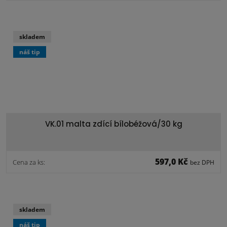
skladem
náš tip
VK.01 malta zdící bílobéžová/30 kg
597,0 Kč
Cena za ks:
bez DPH
skladem
náš tip