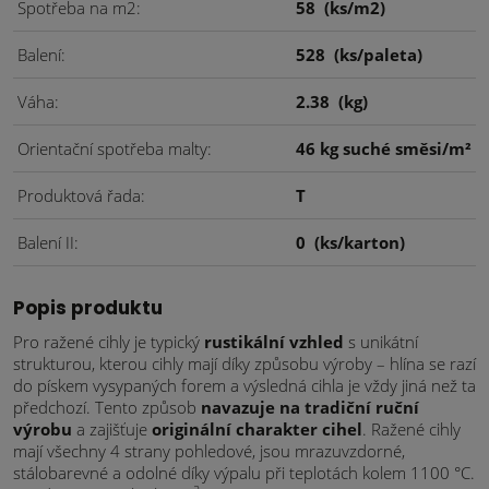
Spotřeba na m2
58
(ks/m2)
Balení
528
(ks/paleta)
Váha
2.38
(kg)
Orientační spotřeba malty
46 kg suché směsi/m²
Produktová řada
T
Balení II
0
(ks/karton)
Popis produktu
Pro ražené cihly je typický
rustikální vzhled
s unikátní
strukturou, kterou cihly mají díky způsobu výroby – hlína se razí
do pískem vysypaných forem a výsledná cihla je vždy jiná než ta
předchozí. Tento způsob
navazuje na tradiční ruční
výrobu
a zajišťuje
originální charakter cihel
. Ražené cihly
mají všechny 4 strany pohledové, jsou mrazuvzdorné,
stálobarevné a odolné díky výpalu při teplotách kolem 1100 °C.