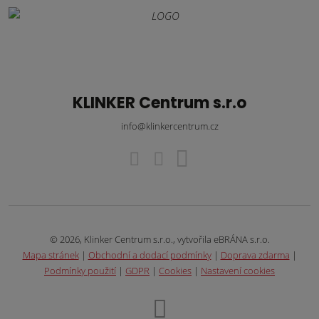
KLINKER Centrum s.r.o
info@klinkercentrum.cz
© 2026, Klinker Centrum s.r.o., vytvořila eBRÁNA s.r.o.
Mapa stránek
|
Obchodní a dodací podmínky
|
Doprava zdarma
|
Podmínky použití
|
GDPR
|
Cookies
|
Nastavení cookies