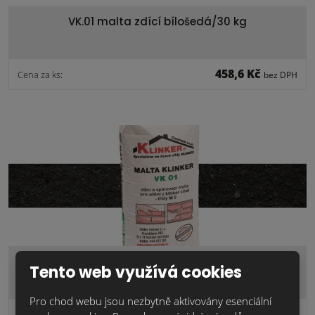
VK.01 malta zdící bílošedá/30 kg
458,6 Kč
Cena za ks:
bez DPH
VK.01 malta zdící černá/30 kg
Tento web využívá cookies
Pro chod webu jsou nezbytně aktivovány esenciální
502,3 Kč
Cena za ks:
bez DPH