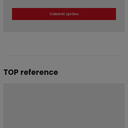
Odeslat zprávu
Formulář
se
nepodařilo
odeslat.
TOP reference