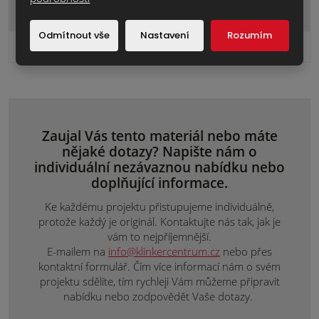
Odmítnout vše
Nastavení
Rozumím
607,4 Kč
Cena za ks:
bez DPH
Zaujal Vás tento materiál nebo máte
nějaké dotazy? Napište nám o
individuální nezávaznou nabídku nebo
doplňující informace.
Ke každému projektu přistupujeme individuálně,
protože každý je originál. Kontaktujte nás tak, jak je
vám to nejpříjemnější.
E-mailem na
info@klinkercentrum.cz
nebo přes
kontaktní formulář. Čím více informací nám o svém
projektu sdělíte, tím rychleji Vám můžeme připravit
nabídku nebo zodpovědět Vaše dotazy.