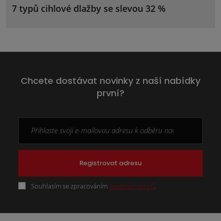
7 typů cihlové dlažby se slevou 32 %
Chcete dostávat novinky z naší nabídky
první?
Registrovat adresu
Souhlasím se zpracováním
osobních údajů
.
Formulář
se
nepodařilo