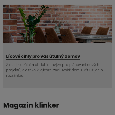
Lícové cihly pro váš útulný domov
Zima je ideálním obdobím nejen pro plánování nových
projektů, ale tako k jejichrelizaci uvnitř domu. A't už jde o
rozsáhlou...
Magazín klinker