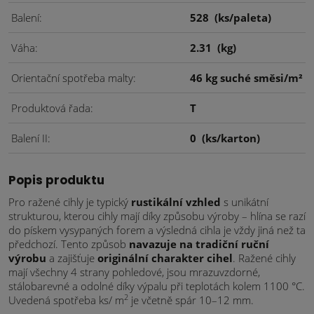
Balení
528
(ks/paleta)
Váha
2.31
(kg)
Orientační spotřeba malty
46 kg suché směsi/m²
Produktová řada
T
Balení II
0
(ks/karton)
Popis produktu
Pro ražené cihly je typický
rustikální vzhled
s unikátní
strukturou, kterou cihly mají díky způsobu výroby – hlína se razí
do pískem vysypaných forem a výsledná cihla je vždy jiná než ta
předchozí. Tento způsob
navazuje na tradiční ruční
výrobu
a zajišťuje
originální charakter cihel
. Ražené cihly
mají všechny 4 strany pohledové, jsou mrazuvzdorné,
stálobarevné a odolné díky výpalu při teplotách kolem 1100 °C.
2
Uvedená spotřeba ks/ m
je včetně spár 10–12 mm.