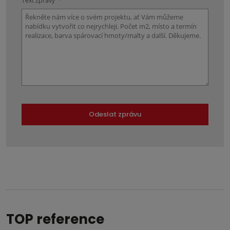
Text zprávy
*
Odeslat zprávu
Formulář
se
nepodařilo
odeslat.
TOP reference