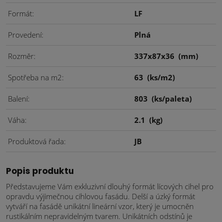
Formát
LF
Provedení
Plná
Rozměr
337x87x36
(mm)
Spotřeba na m2
63
(ks/m2)
Balení
803
(ks/paleta)
Váha
2.1
(kg)
Produktová řada
JB
Popis produktu
Představujeme Vám exkluzivní dlouhý formát lícových cihel pro
opravdu výjimečnou cihlovou fasádu. Delší a úzký formát
vytváří na fasádě unikátní lineární vzor, který je umocněn
rustikálním nepravidelným tvarem. Unikátních odstínů je