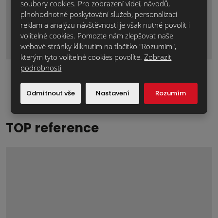
soubory cookies. Pro zobrazení videí, návodů,
plnohodnotné poskytování služeb, personalizaci
reklam a analýzu návštěvnosti je však nutné povolit i
Odeslat zprávu
volitelné cookies. Pomozte nám zlepšovat naše
Formulář
webové stránky kliknutím na tlačítko "Rozumím",
se
kterým tyto volitelné cookies povolíte.
Zobrazit
podrobnosti
nepodařilo
odeslat.
Odmítnout vše
Nastavení
Rozumím
TOP reference