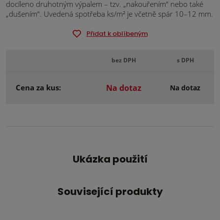
docíleno druhotným výpalem – tzv. „nakouřením“ nebo také
„dušením“. Uvedená spotřeba ks/m² je včetně spár 10–12 mm.
Přidat k oblíbeným
bez DPH
s DPH
Cena za kus:
Na dotaz
Na dotaz
Ukázka použití
Související produkty