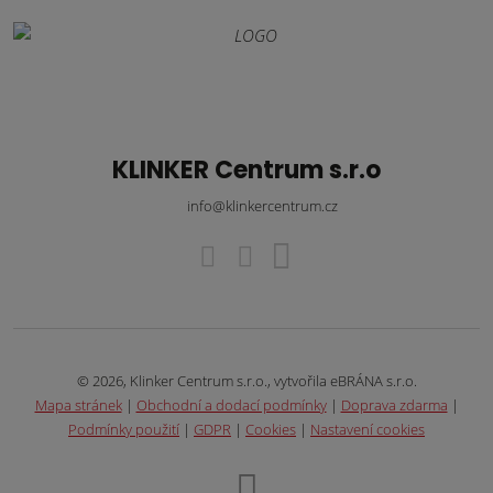
KLINKER Centrum s.r.o
info@klinkercentrum.cz
© 2026, Klinker Centrum s.r.o., vytvořila eBRÁNA s.r.o.
Mapa stránek
|
Obchodní a dodací podmínky
|
Doprava zdarma
|
Podmínky použití
|
GDPR
|
Cookies
|
Nastavení cookies