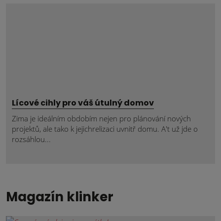
Lícové cihly pro váš útulný domov
Zima je ideálním obdobím nejen pro plánování nových
projektů, ale tako k jejichrelizaci uvnitř domu. A't už jde o
rozsáhlou...
Magazín klinker