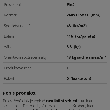
Provedení
Plná
Rozměr
240x115x71
(mm)
Spotřeba na m2
48
(ks/m2)
Balení
416
(ks/paleta)
Váha
3.3
(kg)
Orientační spotřeba malty
48 kg suché směsi/m²
Produktová řada
OF
Balení II
0
(ks/karton)
Popis produktu
Pro ražené cihly je typický
rustikální vzhled
s unikátní
strukturou. Tento originální vzhled je dán výrobou, která