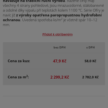
navazuje na tradiční ruční výrobu
. Ražené cihly mají
všechny 4 strany pohledové, jsou mrazuvzdorné, stálobarevné
a odolné díky výpalu při teplotách kolem 1100 °C. Série Olfry je
navíc již
z výroby opatřena paropropustnou hydrofobní
2
ochranou
. Uvedená spotřeba ks/m
je včetně spár 10–12
mm.
Přidat k oblíbeným
bez DPH
s DPH
Cena za kus:
47,9 Kč
58,0 Kč
2
Cena za m
:
2 299,2 Kč
2 782,0 Kč