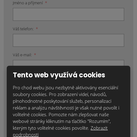
Jméno a příjmení
*
Váš telefon:
*
Váš e-mail:
*
Tento web využívá cookies
Místo realizace:
*
Pro chod webu jsou nezbytně aktivovány esenciální
soubory cookies. Pro zobrazení videí, návodů,
plnohodnotné poskytování služeb, personalizaci
reklam a analýzu návštěvnosti je však nutné povolit i
Položky označené hvězdičkou (*) jsou povinné.
volitelné cookies. Pomozte nám zlepšovat naše
webové stránky kliknutím na tlačítko "Rozumím",
Souhlasím se zpracováním
osobních údajů
.
kterým tyto volitelné cookies povolíte.
Zobrazit
Text zprávy
*
podrobnosti