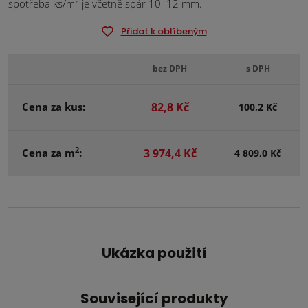
2
spotřeba ks/m
je včetně spár 10–12 mm.
Přidat k oblíbeným
bez DPH
s DPH
Cena za kus:
82,8 Kč
100,2 Kč
2
Cena za m
:
3 974,4 Kč
4 809,0 Kč
Ukázka použití
Související produkty