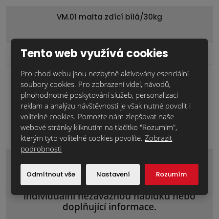
VM.01 malta zdící bílá/30kg
Tento web využívá cookies
604,2 Kč
Cena za ks:
bez DPH
Pro chod webu jsou nezbytně aktivovány esenciální
Soubory ke stažení:
soubory cookies. Pro zobrazení videí, návodů,
plnohodnotné poskytování služeb, personalizaci
Prohlášení o vlastnostech
304.78 KB
reklam a analýzu návštěvnosti je však nutné povolit i
volitelné cookies. Pomozte nám zlepšovat naše
CE
294.93 KB
webové stránky kliknutím na tlačítko "Rozumím",
kterým tyto volitelné cookies povolíte.
Zobrazit
podrobnosti
Zaujal Vás tento materiál nebo máte
Odmítnout vše
Nastavení
Rozumím
nějaké dotazy? Napište nám o
individuální nezávaznou nabídku nebo
doplňující informace.