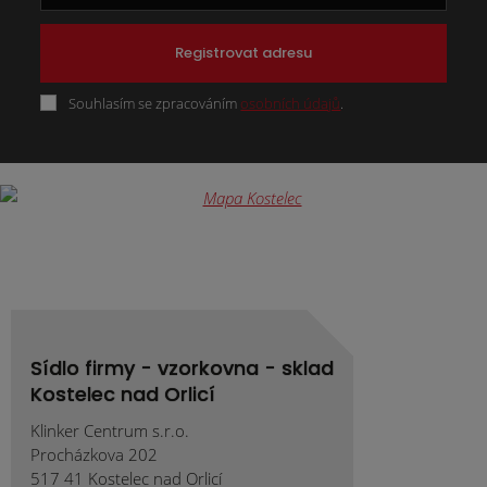
Registrovat adresu
Souhlasím se zpracováním
osobních údajů
.
Formulář
se
nepodařilo
odeslat.
Sídlo firmy - vzorkovna - sklad
Kostelec nad Orlicí
Klinker Centrum s.r.o.
Procházkova 202
517 41 Kostelec nad Orlicí