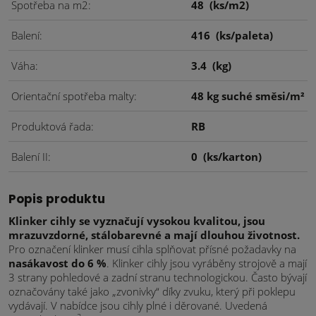
Spotřeba na m2
48
(ks/m2)
Balení
416
(ks/paleta)
Váha
3.4
(kg)
Orientační spotřeba malty
48 kg suché směsi/m²
Produktová řada
RB
Balení II
0
(ks/karton)
Popis produktu
Klinker cihly se vyznačují vysokou kvalitou, jsou
mrazuvzdorné, stálobarevné a mají dlouhou životnost.
Pro označení klinker musí cihla splňovat přísné požadavky na
nasákavost do 6 %
. Klinker cihly jsou vyráběny strojově a mají
3 strany pohledové a zadní stranu technologickou. Často bývají
označovány také jako „zvonivky“ díky zvuku, který při poklepu
vydávají. V nabídce jsou cihly plné i děrované. Uvedená