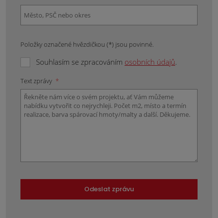
Položky označené hvězdičkou (*) jsou povinné.
Souhlasím se zpracováním
osobních údajů
.
Text zprávy
*
Odeslat zprávu
Formulář
se