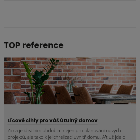
nepodařilo
odeslat.
TOP reference
Lícové cihly pro váš útulný domov
Zima je ideálním obdobím nejen pro plánování nových
projektů, ale tako k jejichrelizaci uvnitř domu. A't už jde o