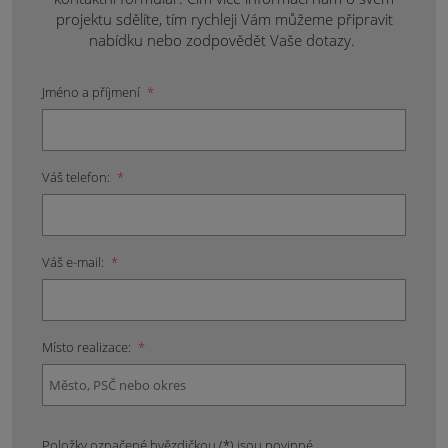
projektu sdělíte, tím rychleji Vám můžeme připravit
nabídku nebo zodpovědět Vaše dotazy.
Jméno a příjmení
*
Váš telefon:
*
Váš e-mail:
*
Místo realizace:
*
Položky označené hvězdičkou (*) jsou povinné.