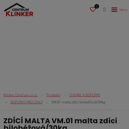
0
CHEMIE A DOPLŇKY
Klinker Centrum s.r.o.
Produkty
CHEMIE A DOPLŇKY
DOPLŇKY PRO CIHLY
VM.01 malta zdící bílobéžová/30kg
ZDÍCÍ MALTA VM.01 malta zdící
bílobéžová/30kg