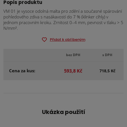
Popis produktu
VM 01 je vysoce odolná malta pro zdění a současné spárování
pohledového zdiva s nasákavostí do 7 % (klinker cihly) v
jednom pracovním kroku. Zrnitost 0–4 mm, pevnost v tlaku > 5
N/mm².
Přidat k oblíbeným
bez DPH
s DPH
Cena za kus:
593,8 Kč
718,5 Kč
Ukázka použití