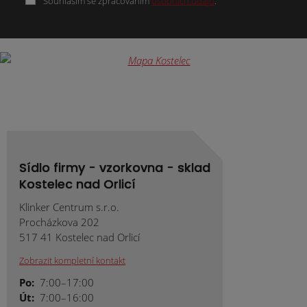
Souhlasím se zpracováním
osobních údajů
.
Formulář
se
nepodařilo
odeslat.
Sídlo firmy - vzorkovna - sklad
Kostelec nad Orlicí
Klinker Centrum s.r.o.
Procházkova 202
517 41 Kostelec nad Orlicí
Zobrazit kompletní kontakt
Po:
7:00–17:00
Út:
7:00–16:00