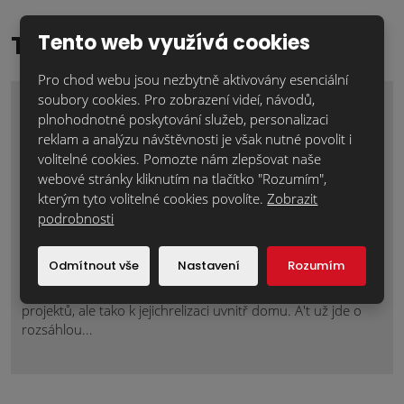
Tento web využívá cookies
TOP reference
Pro chod webu jsou nezbytně aktivovány esenciální
soubory cookies. Pro zobrazení videí, návodů,
plnohodnotné poskytování služeb, personalizaci
reklam a analýzu návštěvnosti je však nutné povolit i
volitelné cookies. Pomozte nám zlepšovat naše
webové stránky kliknutím na tlačítko "Rozumím",
kterým tyto volitelné cookies povolíte.
Zobrazit
podrobnosti
Lícové cihly pro váš útulný domov
Odmítnout vše
Nastavení
Rozumím
Zima je ideálním obdobím nejen pro plánování nových
projektů, ale tako k jejichrelizaci uvnitř domu. A't už jde o
rozsáhlou...