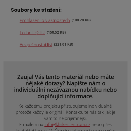
Soubory ke stažení:
Prohlášení o vlastnostech
108.28 KB
Technický list
158.52 KB
Bezpečnostní list
221.01 KB
Zaujal Vás tento materiál nebo máte
nějaké dotazy? Napište nám o
individuální nezávaznou nabídku nebo
doplňující informace.
Ke každému projektu přistupujeme individuálně,
protože každý je originál. Kontaktujte nás tak, jak je
vám to nejpříjemnější.
E-mailem na
info@klinkercentrum.cz
nebo přes
kontaktní formulář. Čím více informací nám o svém