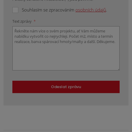
Souhlasím se zpracováním
osobních údajů
.
Text zprávy
*
Odeslat zprávu
Formulář
se
nepodařilo
odeslat.