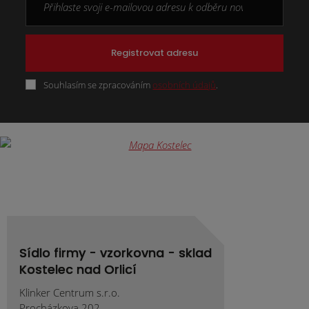
Registrovat adresu
Souhlasím se zpracováním
osobních údajů
.
Formulář
se
nepodařilo
odeslat.
Sídlo firmy - vzorkovna - sklad
Kostelec nad Orlicí
Klinker Centrum s.r.o.
Procházkova 202