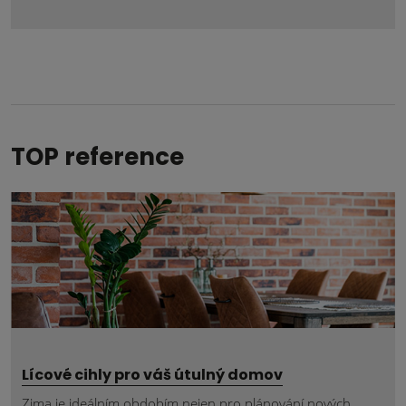
Formulář
se
nepodařilo
odeslat.
TOP reference
Lícové cihly pro váš útulný domov
Zima je ideálním obdobím nejen pro plánování nových