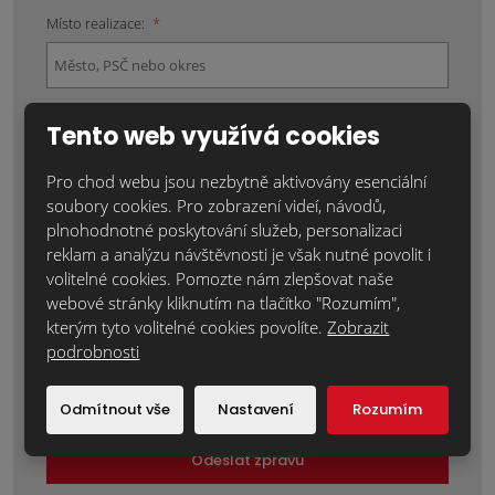
Místo realizace:
*
Tento web využívá cookies
Položky označené hvězdičkou (*) jsou povinné.
Souhlasím se zpracováním
osobních údajů
.
Pro chod webu jsou nezbytně aktivovány esenciální
soubory cookies. Pro zobrazení videí, návodů,
Text zprávy
*
plnohodnotné poskytování služeb, personalizaci
reklam a analýzu návštěvnosti je však nutné povolit i
volitelné cookies. Pomozte nám zlepšovat naše
webové stránky kliknutím na tlačítko "Rozumím",
kterým tyto volitelné cookies povolíte.
Zobrazit
podrobnosti
Odmítnout vše
Nastavení
Rozumím
Odeslat zprávu