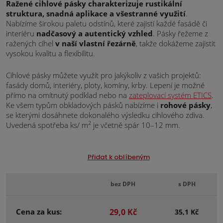
Ražené cihlové pásky charakterizuje rustikální
struktura, snadná aplikace a všestranné využití
.
Nabízíme širokou paletu odstínů, které zajistí každé fasádě či
interiéru
nadčasový a autentický vzhled
. Pásky řežeme z
ražených cihel
v naší vlastní řezárně
, takže dokážeme zajistit
vysokou kvalitu a flexibilitu.
Cihlové pásky můžete využít pro jakýkoliv z vašich projektů:
fasády domů, interiéry, ploty, komíny, krby. Lepení je možné
přímo na omítnutý podklad nebo na
zateplovací systém ETICS
.
Ke všem typům obkladových pásků nabízíme i
rohové pásky
,
se kterými dosáhnete dokonalého výsledku cihlového zdiva.
2
Uvedená spotřeba ks/ m
je včetně spár 10–12 mm.
Přidat k oblíbeným
bez DPH
s DPH
Cena za kus:
29,0 Kč
35,1 Kč