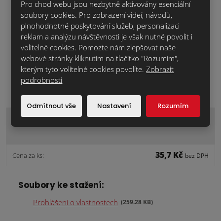
Pro chod webu jsou nezbytně aktivovány esenciální
soubory cookies. Pro zobrazení videí, návodů,
plnohodnotné poskytování služeb, personalizaci
skladem
reklam a analýzu návštěvnosti je však nutné povolit i
volitelné cookies. Pomozte nám zlepšovat naše
webové stránky kliknutím na tlačítko "Rozumím",
kterým tyto volitelné cookies povolíte.
Zobrazit
podrobnosti
Odmítnout vše
Nastavení
Rozumím
KEW-240TSBD tal.hm.šroubovací s ocel.šroubem
35,7 Kč
Cena za ks:
bez DPH
Soubory ke stažení:
Prohlášení o vlastnostech
259.28 KB