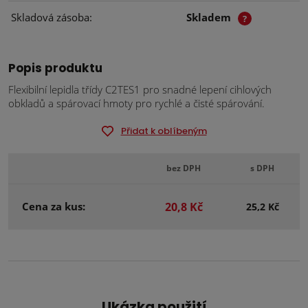
Skladová zásoba
Skladem
?
Popis produktu
Flexibilní lepidla třídy C2TES1 pro snadné lepení cihlových
obkladů a spárovací hmoty pro rychlé a čisté spárování.
Přidat k oblíbeným
bez DPH
s DPH
Cena za kus:
20,8 Kč
25,2 Kč
Ukázka použití