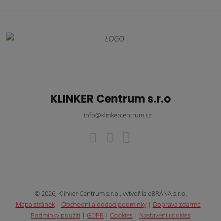
KLINKER Centrum s.r.o
info@klinkercentrum.cz
© 2026, Klinker Centrum s.r.o., vytvořila eBRÁNA s.r.o.
Mapa stránek
|
Obchodní a dodací podmínky
|
Doprava zdarma
|
Podmínky použití
|
GDPR
|
Cookies
|
Nastavení cookies