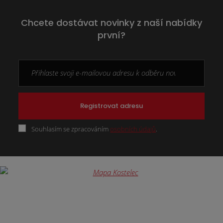
Chcete dostávat novinky z naší nabídky
první?
Registrovat adresu
Souhlasím se zpracováním
osobních údajů
.
Formulář
se
nepodařilo
odeslat.