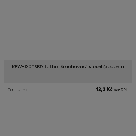
KEW-120TSBD tal.hm.šroubovací s ocel.šroubem
13,2 Kč
Cena za ks:
bez DPH