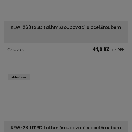
KEW-260TSBD tal.hm.šroubovací s ocel.šroubem
41,0 Kč
Cena za ks:
bez DPH
skladem
KEW-280TSBD tal.hm.šroubovací s ocel.šroubem