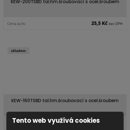
KEW-200TSBD tal.hm.šroubovací s ocel.šroubem
25,5 Kč
Cena za ks:
bez DPH
skladem
KEW-160TSBD tal.hm.šroubovací s ocel.šroubem
Tento web využívá cookies
17,6 Kč
Cena za ks:
bez DPH