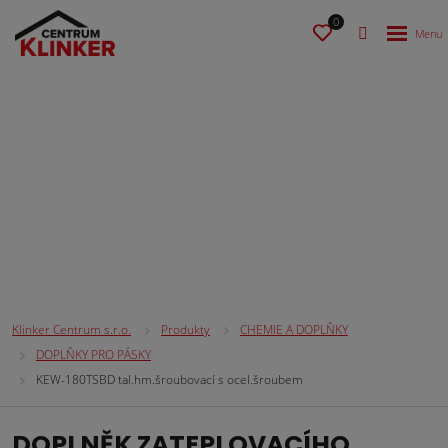
0
CHEMIE A DOPLŇKY
Klinker Centrum s.r.o.
Produkty
CHEMIE A DOPLŇKY
DOPLŇKY PRO PÁSKY
KEW-180TSBD tal.hm.šroubovací s ocel.šroubem
DOPLNĚK ZATEPLOVACÍHO