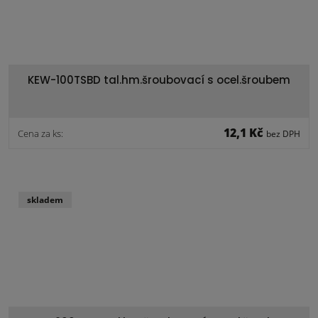
KEW-100TSBD tal.hm.šroubovací s ocel.šroubem
12,1 Kč
Cena za ks:
bez DPH
skladem