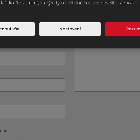
tlačítko "Rozumím", kterým tyto volitelné cookies povolíte.
Zobrazit
Text zprávy
*
tnout vše
Nastavení
Rozu
inné.