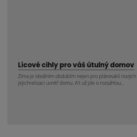
Lícové cihly pro váš útulný domov
Zima je ideálním obdobím nejen pro plánování nových p
jejichrelizaci uvnitř domu. A't už jde o rozsáhlou...