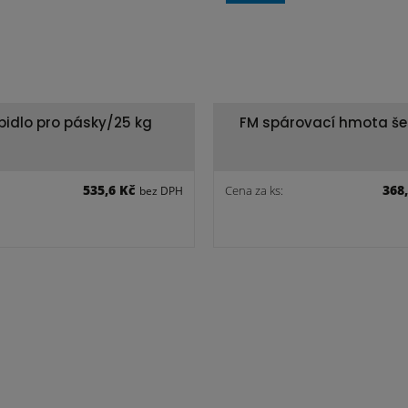
epidlo pro pásky/25 kg
FM spárovací hmota š
535,6 Kč
368
Cena za ks:
bez DPH