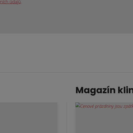
ních údajů
.
Magazín kli