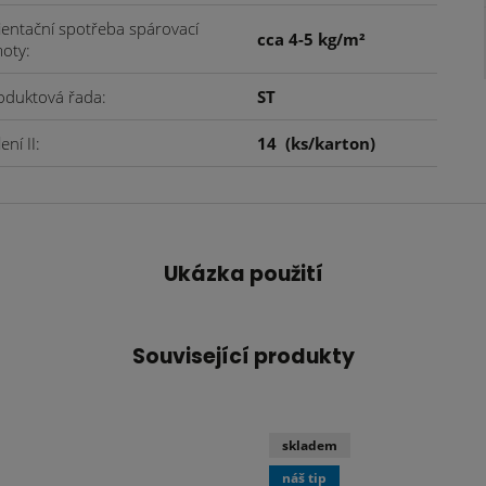
ientační spotřeba spárovací
cca 4-5 kg/m²
oty
oduktová řada
ST
ení II
14
(ks/karton)
Ukázka použití
Související produkty
skladem
náš tip