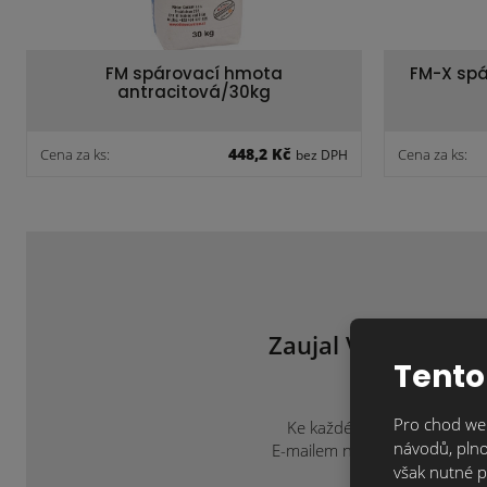
FM spárovací hmota
FM-X spá
antracitová/30kg
448,2 Kč
Cena za ks:
Cena za ks:
bez DPH
Zaujal Vás tento m
ne
Tento
Pro chod web
Ke každému projektu přistup
návodů, plno
E-mailem na
info@klinkercen
však nutné p