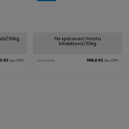
edá/30kg
FM spárovací hmota
bílobéžová/30kg
,2 Kč
509,6 Kč
Cena za ks:
bez DPH
bez DPH