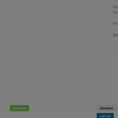
Or
hm
Pr
Bal
novinka
skladem
náš tip