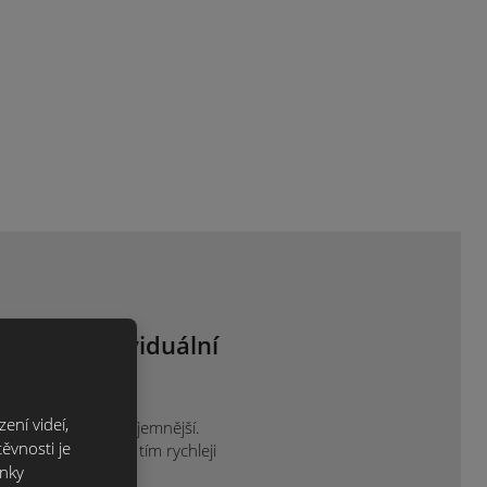
 nám o individuální
ce.
ení videí,
ak je vám to nejpříjemnější.
ěvnosti je
projektu sdělíte, tím rychleji
ánky