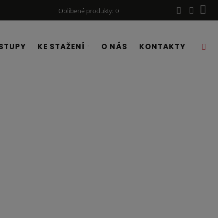
Oblíbené produkty
0
STUPY
KE STAŽENÍ
O NÁS
KONTAKTY