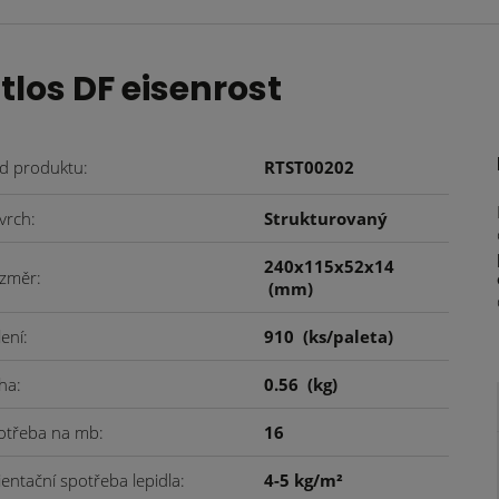
los DF eisenrost
d produktu
RTST00202
vrch
Strukturovaný
240x115x52x14
změr
(mm)
lení
910
(ks/paleta)
ha
0.56
(kg)
otřeba na mb
16
ientační spotřeba lepidla
4-5 kg/m²