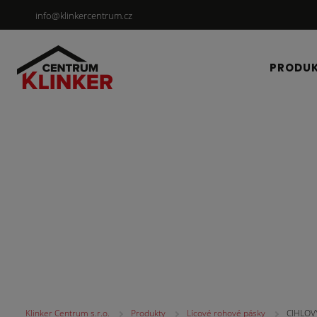
info@klinkercentrum.cz
PRODU
Lícové rohové pásky
Klinker Centrum s.r.o.
Produkty
Lícové rohové pásky
CIHLOVÝ