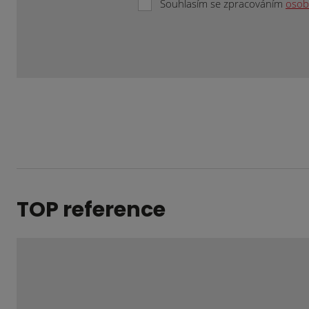
Souhlasím se zpracováním
osob
Formulář
se
nepodařilo
odeslat.
TOP reference