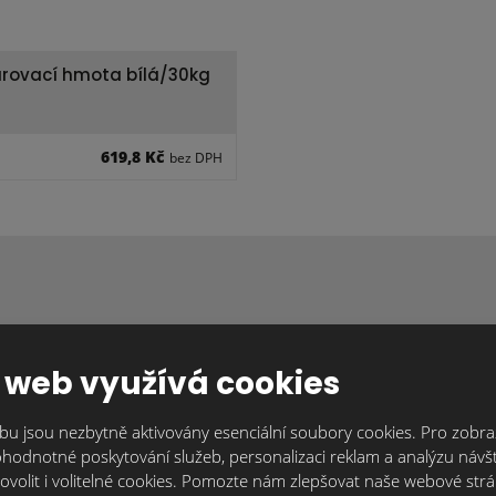
rovací hmota bílá/30kg
619,8 Kč
bez DPH
ateriál nebo máte nějaké dotazy? Napište
závaznou nabídku nebo doplňující informa
 web využívá cookies
u jsou nezbytně aktivovány esenciální soubory cookies. Pro zobraz
ujeme individuálně, protože každý je originál. Kontaktujte nás tak, j
hodnotné poskytování služeb, personalizaci reklam a analýzu návšt
trum.cz
nebo přes kontaktní formulář. Čím více informací nám o svém 
ovolit i volitelné cookies. Pomozte nám zlepšovat naše webové str
Vám můžeme připravit nabídku nebo zodpovědět Vaše dotazy.