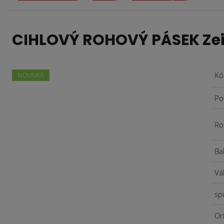
CIHLOVÝ ROHOVÝ PÁSEK Zeit
Kó
NOVINKA
Po
Ro
Ba
Vá
sp
Or