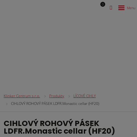
0
Lícové rohové pásky
Klinker Centrum s.r.o.
Produkty
LÍCOVÉ CIHLY
CIHLOVÝ ROHOVÝ PÁSEK LDFR.Monastic cellar (HF20)
CIHLOVÝ ROHOVÝ PÁSEK
LDFR.Monastic cellar (HF20)