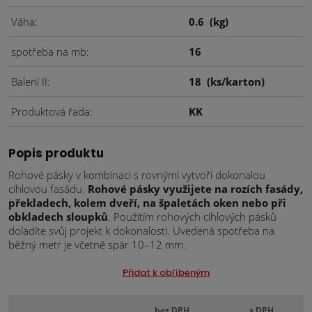
Váha
0.6
(kg)
spotřeba na mb
16
Balení II
18
(ks/karton)
Produktová řada
KK
Popis produktu
Rohové pásky v kombinaci s rovnými vytvoří dokonalou
cihlovou fasádu.
Rohové pásky využijete na rozích fasády,
překladech, kolem dveří, na špaletách oken nebo při
obkladech sloupků
. Použitím rohových cihlových pásků
doladíte svůj projekt k dokonalosti. Uvedená spotřeba na
běžný metr je včetně spár 10–12 mm.
Přidat k oblíbeným
bez DPH
s DPH