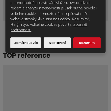
plnohodnotné poskytování služeb, personalizaci
Odeslat zprávu
reklam a analýzu návštěvnosti je však nutné povolit i
Formulář
volitelné cookies. Pomozte nám zlepšovat naše
webové stránky kliknutím na tlačítko "Rozumím",
se
kterým tyto volitelné cookies povolíte.
Zobrazit
nepodařilo
podrobnosti
odeslat.
Odmítnout vše
Nastavení
Rozumím
TOP reference