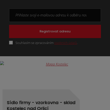
Registrovat adresu
Souhlasím se zpracováním
osobních údajů
.
Formulář
se
nepodařilo
odeslat.
Sídlo firmy - vzorkovna - sklad
Kostelec nad Orlicí