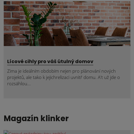
Lícové cihly pro váš útulný domov
Zima je ideálním obdobím nejen pro plánování nových
projektů, ale tako k jejichrelizaci uvnitř domu. A't už jde o
rozsáhlou...
Magazín klinker