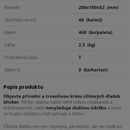
Rozměr
200x100x52
(mm)
Spotřeba na m2
48
(ks/m2)
Balení
468
(ks/paleta)
Váha
2.3
(kg)
Produktová řada
T
Balení II
0
(ks/karton)
Popis produktu
Objevte přírodní a trvanlivou krásu cihlových dlažeb
klinker
. Klinker dlažba nabízí velmi nízkou nasákavost a
stálobarevnost, takže
nevyžaduje složitou údržbu
a stane
se trvalou ozdobou Vaší zahrady a domu.
Cihlová dlažba není jen obyčejná „zámkovka“, ale na rozdíl od