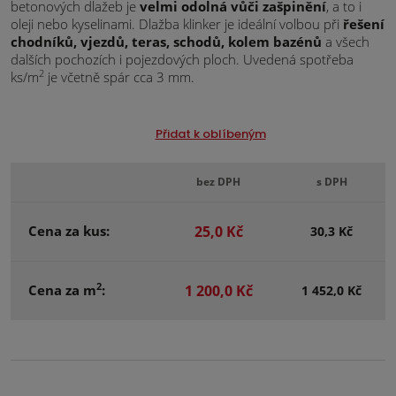
betonových dlažeb je
velmi odolná vůči zašpinění
, a to i
oleji nebo kyselinami. Dlažba klinker je ideální volbou při
řešení
chodníků, vjezdů, teras, schodů, kolem bazénů
a všech
dalších pochozích i pojezdových ploch. Uvedená spotřeba
2
ks/m
je včetně spár cca 3 mm.
Přidat k oblíbeným
bez DPH
s DPH
Cena za kus:
25,0 Kč
30,3 Kč
2
Cena za m
:
1 200,0 Kč
1 452,0 Kč