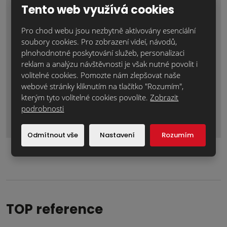
Tento web využívá cookies
Pro chod webu jsou nezbytně aktivovány esenciální
soubory cookies. Pro zobrazení videí, návodů,
plnohodnotné poskytování služeb, personalizaci
reklam a analýzu návštěvnosti je však nutné povolit i
volitelné cookies. Pomozte nám zlepšovat naše
webové stránky kliknutím na tlačítko "Rozumím",
kterým tyto volitelné cookies povolíte.
Zobrazit
Odeslat zprávu
podrobnosti
Formulář
se
Odmítnout vše
Nastavení
Rozumím
nepodařilo
odeslat.
TOP reference