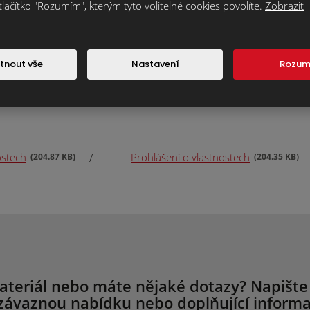
tlačítko "Rozumím", kterým tyto volitelné cookies povolíte.
Zobrazit
tnout vše
Nastavení
Rozu
ostech
Prohlášení o vlastnostech
204.87 KB
204.35 KB
ateriál nebo máte nějaké dotazy? Napište
závaznou nabídku nebo doplňující informa