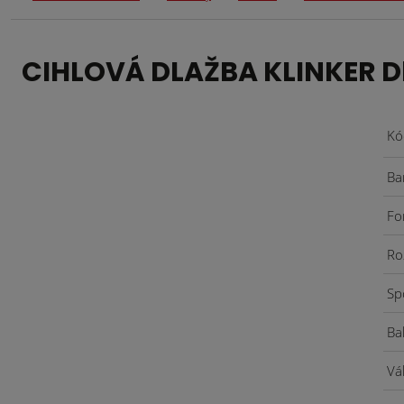
CIHLOVÁ DLAŽBA KLINKER D
Kó
Ba
Fo
Ro
Sp
Ba
Vá