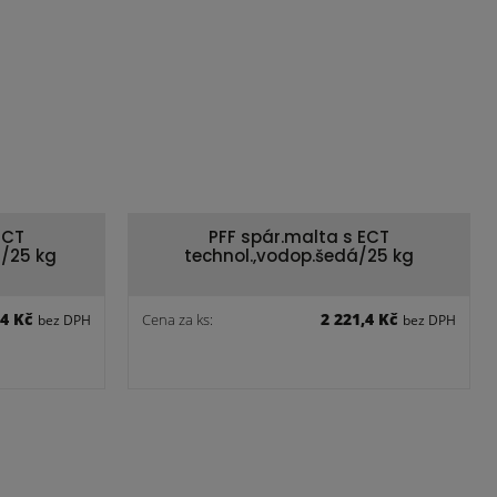
ECT
PFF spár.malta s ECT
t/25 kg
technol.,vodop.šedá/25 kg
,4 Kč
2 221,4 Kč
Cena za ks:
bez DPH
bez DPH