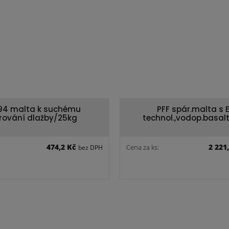
94 malta k suchému
PFF spár.malta s 
rování dlažby/25kg
technol.,vodop.basal
474,2 Kč
2 221
Cena za ks:
bez DPH