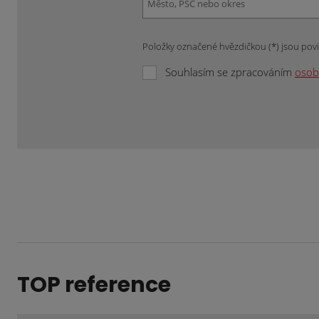
Položky označené hvězdičkou (*) jsou pov
Souhlasím se zpracováním
osob
Formulář
se
nepodařilo
odeslat.
TOP reference