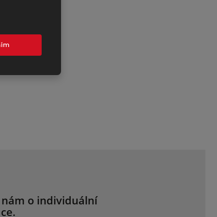
mím
 nám o individuální
ce.