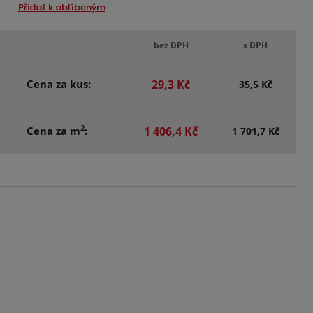
Přidat k oblíbeným
bez DPH
s DPH
Cena za kus:
29,3 Kč
35,5 Kč
2
Cena za m
:
1 406,4 Kč
1 701,7 Kč