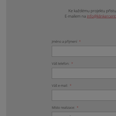
Ke každému projektu přistup
E-mailem na
info@klinkercen
Jméno a příjmení
*
Váš telefon:
*
Váš e-mail:
*
Místo realizace:
*