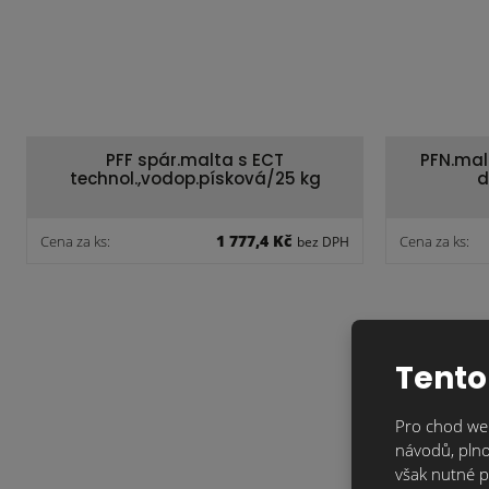
PFF spár.malta s ECT
PFN.mal
technol.,vodop.písková/25 kg
d
1 777,4 Kč
Cena za ks:
Cena za ks:
bez DPH
Tento
Pro chod web
návodů, plno
však nutné p