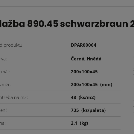
lažba 890.45 schwarzbraun 
d produktu
DPAR00064
rva
Černá, Hnědá
rmát
200x100x45
změr
200x100x45
(mm)
otřeba na m2
48
(ks/m2)
lení
735
(ks/paleta)
ha
2.1
(kg)