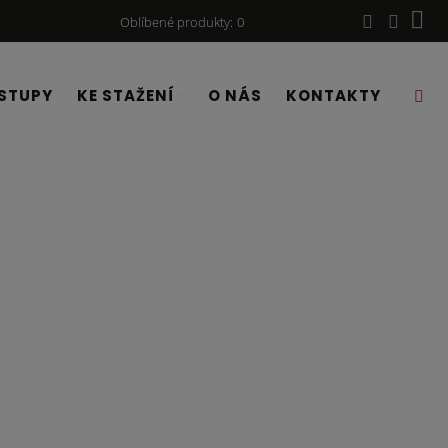
Oblíbené produkty
0
STUPY
KE STAŽENÍ
O NÁS
KONTAKTY