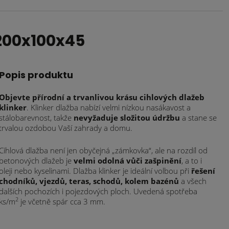
200x100x45
Popis produktu
Objevte přírodní a trvanlivou krásu cihlových dlažeb
klinker
. Klinker dlažba nabízí velmi nízkou nasákavost a
stálobarevnost, takže
nevyžaduje složitou údržbu
a stane se
trvalou ozdobou Vaší zahrady a domu.
Cihlová dlažba není jen obyčejná „zámkovka“, ale na rozdíl od
betonových dlažeb je
velmi odolná vůči zašpinění
, a to i
oleji nebo kyselinami. Dlažba klinker je ideální volbou při
řešení
chodníků, vjezdů, teras, schodů, kolem bazénů
a všech
dalších pochozích i pojezdových ploch. Uvedená spotřeba
2
ks/m
je včetně spár cca 3 mm.