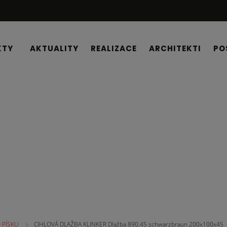
KTY
AKTUALITY
REALIZACE
ARCHITEKTI
PO
 PÍSKU
CIHLOVÁ DLAŽBA KLINKER Dlažba 890.45 schwarzbraun 200x100x45