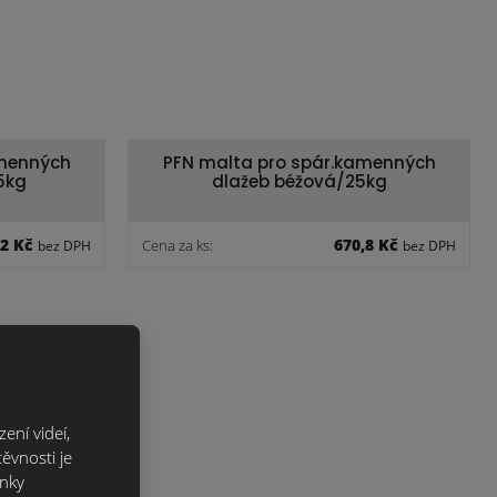
amenných
PFN malta pro spár.kamenných
5kg
dlažeb béžová/25kg
,2 Kč
670,8 Kč
Cena za ks:
bez DPH
bez DPH
ení videí,
ěvnosti je
ánky