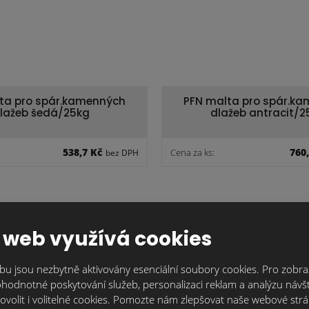
ta pro spár.kamenných
PFN malta pro spár.k
lažeb šedá/25kg
dlažeb antracit/2
538,7 Kč
760
Cena za ks:
bez DPH
 web využívá cookies
u jsou nezbytně aktivovány esenciální soubory cookies. Pro zobraz
hodnotné poskytování služeb, personalizaci reklam a analýzu návšt
ovolit i volitelné cookies. Pomozte nám zlepšovat naše webové str