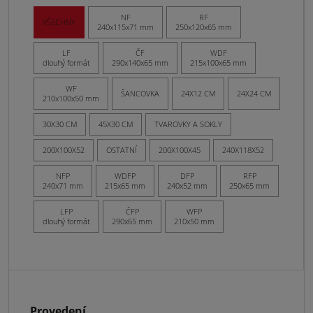
NF
RF
VŠECHNY
240x115x71 mm
250x120x65 mm
LF
ČF
WDF
dlouhý formát
290x140x65 mm
215x100x65 mm
WF
ŠANCOVKA
24X12 CM
24X24 CM
210x100x50 mm
30X30 CM
45X30 CM
TVAROVKY A SOKLY
200X100X52
OSTATNÍ
200X100X45
240X118X52
NFP
WDFP
DFP
RFP
240x71 mm
215x65 mm
240x52 mm
250x65 mm
LFP
ČFP
WFP
dlouhý formát
290x65 mm
210x50 mm
Provedení