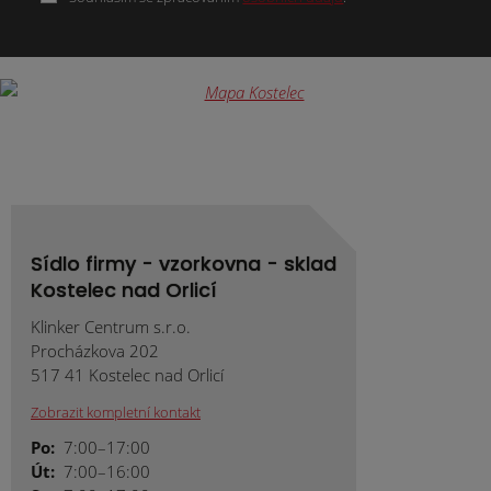
Formulář
se
nepodařilo
odeslat.
Sídlo firmy - vzorkovna - sklad
Kostelec nad Orlicí
Klinker Centrum s.r.o.
Procházkova 202
517 41 Kostelec nad Orlicí
Zobrazit kompletní kontakt
Po:
7:00–17:00
Út:
7:00–16:00