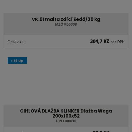
VK.01 malta zdící šedá/30 kg
MZQM00008
304,7 Kč
Cena za ks:
bez DPH
náš tip
CIHLOVÁ DLAŽBA KLINKER Dlažba Wega
200x100x52
DPLO00010