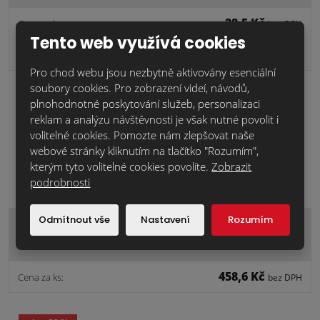
28,5 Kč
Cena za ks:
bez DPH
Tento web využívá cookies
1 653,0 Kč
2
Cena za m
:
bez DPH
Pro chod webu jsou nezbytně aktivovány esenciální
soubory cookies. Pro zobrazení videí, návodů,
skladem
plnohodnotné poskytování služeb, personalizaci
reklam a analýzu návštěvnosti je však nutné povolit i
náš tip
volitelné cookies. Pomozte nám zlepšovat naše
webové stránky kliknutím na tlačítko "Rozumím",
kterým tyto volitelné cookies povolíte.
Zobrazit
podrobnosti
Odmítnout vše
Nastavení
Rozumím
VK.01 malta zdící bílošedá/30 kg
MZQM00004
458,6 Kč
Cena za ks:
bez DPH