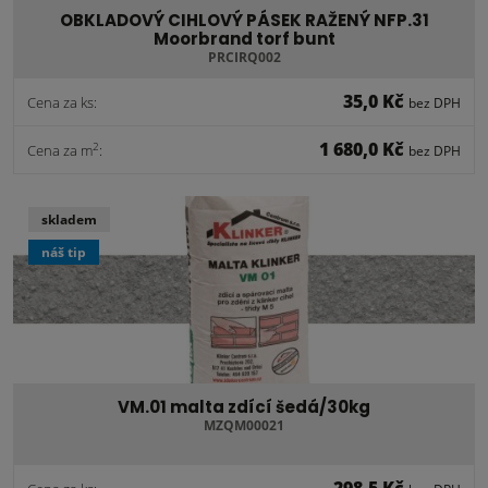
OBKLADOVÝ CIHLOVÝ PÁSEK RAŽENÝ NFP.31
Moorbrand torf bunt
PRCIRQ002
35,0 Kč
Cena za ks:
bez DPH
1 680,0 Kč
2
Cena za m
:
bez DPH
skladem
náš tip
VM.01 malta zdící šedá/30kg
MZQM00021
298,5 Kč