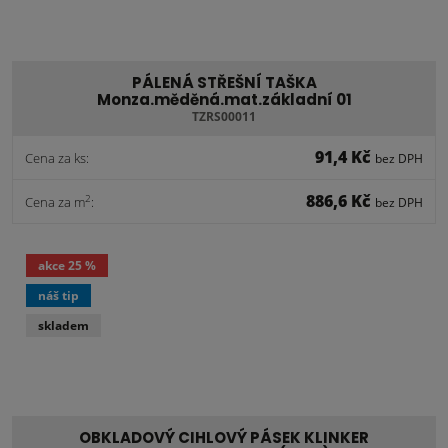
PÁLENÁ STŘEŠNÍ TAŠKA
Monza.měděná.mat.základní 01
TZRS00011
91,4 Kč
Cena za ks:
bez DPH
886,6 Kč
2
Cena za m
:
bez DPH
akce
25 %
náš tip
skladem
OBKLADOVÝ CIHLOVÝ PÁSEK KLINKER