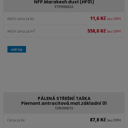
NFP.Marakesh dust (HF01)
PTPR00022
11,6 Kč
Akční cena za ks:
bez DPH
558,0 Kč
2
Akční cena za m
:
bez DPH
náš tip
PÁLENÁ STŘEŠNÍ TAŠKA
Piemont.antracitová.mat.základní 01
TZRS00015
87,8 Kč
Cena za ks:
bez DPH