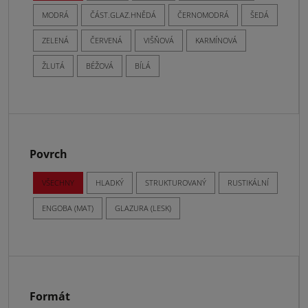
MODRÁ
ČÁST.GLAZ.HNĚDÁ
ČERNOMODRÁ
ŠEDÁ
ZELENÁ
ČERVENÁ
VIŠŇOVÁ
KARMÍNOVÁ
ŽLUTÁ
BÉŽOVÁ
BÍLÁ
Povrch
VŠECHNY
HLADKÝ
STRUKTUROVANÝ
RUSTIKÁLNÍ
ENGOBA (MAT)
GLAZURA (LESK)
Formát