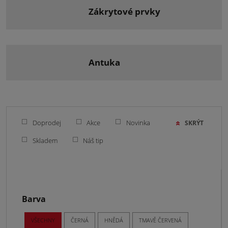
zákrytové prvky
antuka
Doprodej
Akce
Novinka
SKRÝT
Skladem
Náš tip
Barva
VŠECHNY
ČERNÁ
HNĚDÁ
TMAVĚ ČERVENÁ