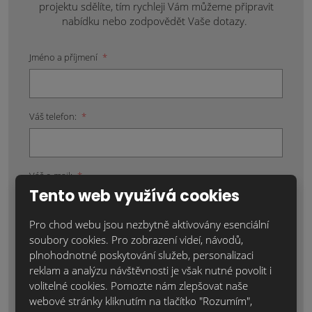
projektu sdělíte, tím rychleji Vám můžeme připravit
nabídku nebo zodpovědět Vaše dotazy.
Jméno a příjmení
*
Váš telefon:
*
Váš e-mail:
*
Tento web využívá cookies
Pro chod webu jsou nezbytně aktivovány esenciální
Místo realizace:
*
soubory cookies. Pro zobrazení videí, návodů,
plnohodnotné poskytování služeb, personalizaci
reklam a analýzu návštěvnosti je však nutné povolit i
volitelné cookies. Pomozte nám zlepšovat naše
webové stránky kliknutím na tlačítko "Rozumím",
Položky označené hvězdičkou (*) jsou povinné.