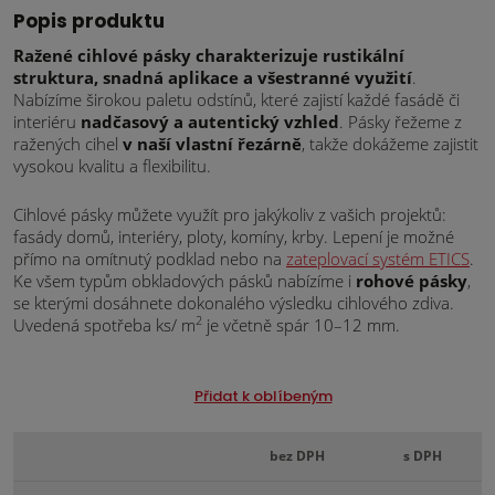
Popis produktu
Ražené cihlové pásky charakterizuje rustikální
struktura, snadná aplikace a všestranné využití
.
Nabízíme širokou paletu odstínů, které zajistí každé fasádě či
interiéru
nadčasový a autentický vzhled
. Pásky řežeme z
ražených cihel
v naší vlastní řezárně
, takže dokážeme zajistit
vysokou kvalitu a flexibilitu.
Cihlové pásky můžete využít pro jakýkoliv z vašich projektů:
fasády domů, interiéry, ploty, komíny, krby. Lepení je možné
přímo na omítnutý podklad nebo na
zateplovací systém ETICS
.
Ke všem typům obkladových pásků nabízíme i
rohové pásky
,
se kterými dosáhnete dokonalého výsledku cihlového zdiva.
2
Uvedená spotřeba ks/ m
je včetně spár 10–12 mm.
Přidat k oblíbeným
bez DPH
s DPH