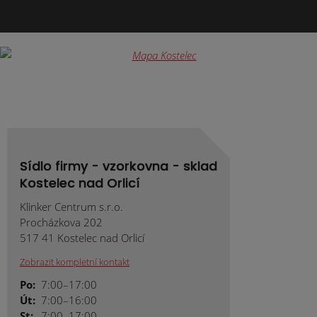
Formulář
se
nepodařilo
odeslat.
Sídlo firmy - vzorkovna - sklad
Kostelec nad Orlicí
Klinker Centrum s.r.o.
Procházkova 202
517 41 Kostelec nad Orlicí
Zobrazit kompletní kontakt
Po:
7:00–17:00
Út:
7:00–16:00
St:
7:00–17:00