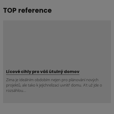
TOP reference
Lícové cihly pro váš útulný domov
Zima je ideálním obdobím nejen pro plánování nových
projektů, ale tako k jejichrelizaci uvnitř domu. A't už jde o
rozsáhlou...