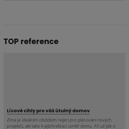
nepodařilo
odeslat.
TOP reference
Lícové cihly pro váš útulný domov
Zima je ideálním obdobím nejen pro plánování nových
projektů, ale tako k jejichrelizaci uvnitř domu. A't už jde o