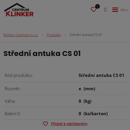
0
Klinker Centrum s.r.o.
Produkty
Střední antuka CS 01
Střední antuka CS 01
Kód produktu
Střední antuka CS 01
Rozměr
x
(mm)
Váha
0
(kg)
Balení II
0
(ks/karton)
Přidat k oblíbeným