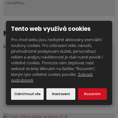
rozsáhlou...
Tento web využívá cookies
Magazín klinker
Pro chod webu jsou nezbytně aktivovány esenciální
soubory cookies. Pro zobrazení videí, návodů,
plnohodnotné poskytování služeb, personalizaci
reklam a analýzu návštěvnosti je však nutné povolit i
volitelné cookies. Pomozte nám zlepšovat naše
webové stránky kliknutím na tlačítko "Rozumím",
kterým tyto volitelné cookies povolíte.
Zobrazit
podrobnosti
Odmítnout vše
Nastavení
Rozumím
Cenové prázdniny jsou zpátky!