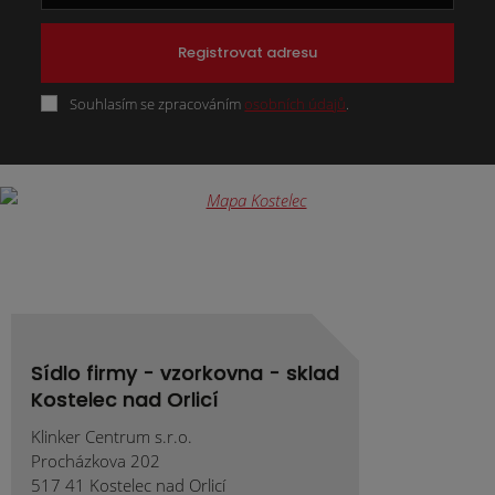
Registrovat adresu
Souhlasím se zpracováním
osobních údajů
.
Formulář
se
nepodařilo
odeslat.
Sídlo firmy - vzorkovna - sklad
Kostelec nad Orlicí
Klinker Centrum s.r.o.
Procházkova 202
517 41 Kostelec nad Orlicí