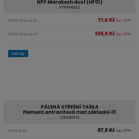
NFP.Marakesh dust (HF01)
PTPR00022
11,6 Kč
Akční cena za ks:
bez DPH
558,0 Kč
2
Akční cena za m
:
bez DPH
náš tip
PÁLENÁ STŘEŠNÍ TAŠKA
Piemont.antracitová.mat.základní 01
TZRS00015
87,8 Kč
Cena za ks:
bez DPH