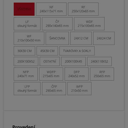
NF
RF
VŠECHNY
240x115x71 mm
250x120x65 mm
LF
ČF
WDF
dlouhý formát
290x140x65 mm
215x100x65 mm
WF
ŠANCOVKA
24X12 CM
24X24 CM
210x100x50 mm
30X30 CM
45X30 CM
TVAROVKY A SOKLY
200X100X52
OSTATNÍ
200X100X45
240X118X52
NFP
WDFP
DFP
RFP
240x71 mm
215x65 mm
240x52 mm
250x65 mm
LFP
ČFP
WFP
dlouhý formát
290x65 mm
210x50 mm
Provedení