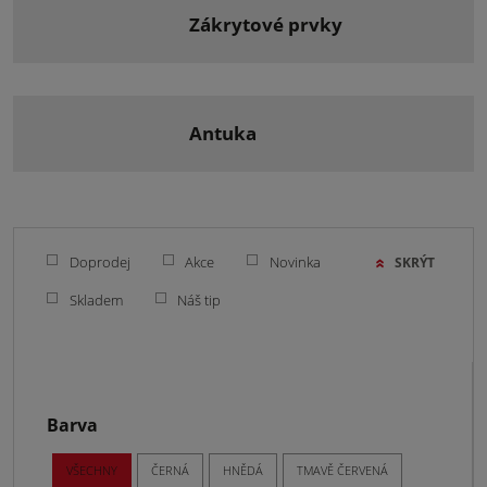
zákrytové prvky
antuka
Doprodej
Akce
Novinka
SKRÝT
Skladem
Náš tip
Barva
VŠECHNY
ČERNÁ
HNĚDÁ
TMAVĚ ČERVENÁ