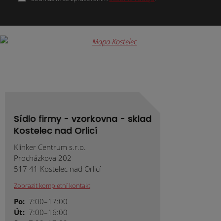
Formulář
se
nepodařilo
odeslat.
Sídlo firmy - vzorkovna - sklad
Kostelec nad Orlicí
Klinker Centrum s.r.o.
Procházkova 202
517 41 Kostelec nad Orlicí
Zobrazit kompletní kontakt
Po:
7:00–17:00
Út:
7:00–16:00