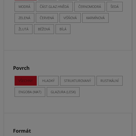
MODRÁ
ČÁST.GLAZ.HNĚDÁ
ČERNOMODRÁ
ŠEDÁ
ZELENÁ
ČERVENÁ
VIŠŇOVÁ
KARMÍNOVÁ
ŽLUTÁ
BÉŽOVÁ
BÍLÁ
Povrch
VŠECHNY
HLADKÝ
STRUKTUROVANÝ
RUSTIKÁLNÍ
ENGOBA (MAT)
GLAZURA (LESK)
Formát