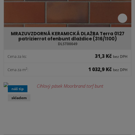
MRAZUVZDORNÁ KERAMICKÁ DLAŽBA Terra 0127
patrizierrot ofenbunt dlaždice (316/1100)
DLST00049
31,3 Kč
Cena za ks:
bez DPH
1 032,9 Kč
2
Cena za m
:
bez DPH
náš tip
skladem