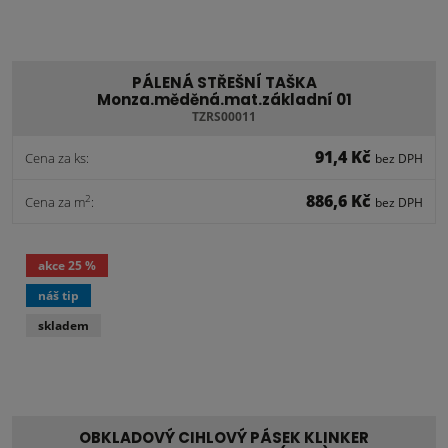
PÁLENÁ STŘEŠNÍ TAŠKA
Monza.měděná.mat.základní 01
TZRS00011
91,4 Kč
Cena za ks:
bez DPH
886,6 Kč
2
Cena za m
:
bez DPH
akce
25 %
náš tip
skladem
OBKLADOVÝ CIHLOVÝ PÁSEK KLINKER