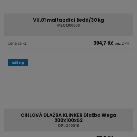
VK.01 malta zdící šedá/30 kg
MZQM00008
304,7 Kč
Cena za ks:
bez DPH
náš tip
CIHLOVÁ DLAŽBA KLINKER Dlažba Wega
200x100x52
DPLO00010