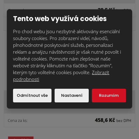
28,5 Kč
Cena za ks:
bez DPH
Tento web využívá cookies
1 653,0 Kč
2
Cena za m
:
bez DPH
Pro chod webu jsou nezbytně aktivovány esenciální
soubory cookies. Pro zobrazení videí, návodů,
skladem
plnohodnotné poskytování služeb, personalizaci
reklam a analýzu návštěvnosti je však nutné povolit i
náš tip
volitelné cookies. Pomozte nám zlepšovat naše
webové stránky kliknutím na tlačítko "Rozumím",
kterým tyto volitelné cookies povolíte.
Zobrazit
podrobnosti
Odmítnout vše
Nastavení
Rozumím
VK.01 malta zdící bílošedá/30 kg
MZQM00004
458,6 Kč
Cena za ks:
bez DPH