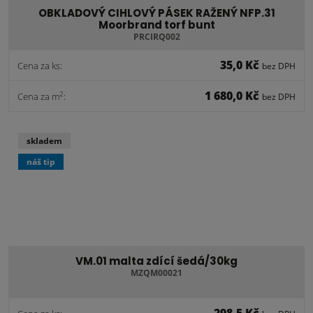
OBKLADOVÝ CIHLOVÝ PÁSEK RAŽENÝ NFP.31
Moorbrand torf bunt
PRCIRQ002
35,0 Kč
Cena za ks:
bez DPH
1 680,0 Kč
2
Cena za m
:
bez DPH
skladem
náš tip
VM.01 malta zdící šedá/30kg
MZQM00021
298,5 Kč