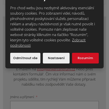
Pro chod webu jsou nezbytně aktivovány esenciální
soubory cookies. Pro zobrazení videí, návodů,
plnohodnotné poskytování služeb, personalizaci
reklam a analýzu návštěvnosti je však nutné povolit i
Zaujal Vás tento materiál nebo máte
volitelné cookies. Pomozte nám zlepšovat naše
nějaké dotazy? Napište nám o
webové stránky kliknutím na tlačítko "Rozumím",
individuální nezávaznou nabídku nebo
kterým tyto volitelné cookies povolíte.
Zobrazit
doplňující informace.
podrobnosti
Ke každému projektu přistupujeme individuálně,
Odmítnout vše
Nastavení
Rozumím
protože každý je originál. Kontaktujte nás tak, jak je
vám to nejpříjemnější.
E-mailem na
info@klinkercentrum.cz
nebo přes
kontaktní formulář. Čím více informací nám o svém
projektu sdělíte, tím rychleji Vám můžeme připravit
nabídku nebo zodpovědět Vaše dotazy.
Jméno a příjmení
*