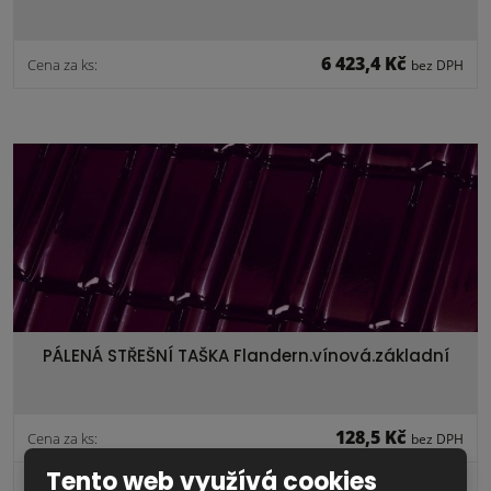
6 423,4 Kč
Cena za ks:
bez DPH
PÁLENÁ STŘEŠNÍ TAŠKA Flandern.vínová.základní
128,5 Kč
Cena za ks:
bez DPH
Tento web využívá cookies
1 323,6 Kč
2
Cena za m
:
bez DPH