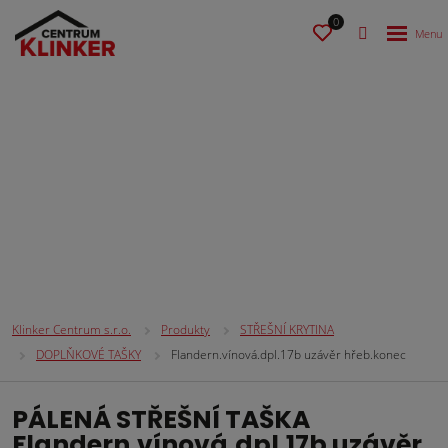
0
STŘEŠNÍ KRYTINA
Klinker Centrum s.r.o.
Produkty
STŘEŠNÍ KRYTINA
DOPLŇKOVÉ TAŠKY
Flandern.vínová.dpl.17b uzávěr hřeb.konec
PÁLENÁ STŘEŠNÍ TAŠKA
Flandern.vínová.dpl.17b uzávěr