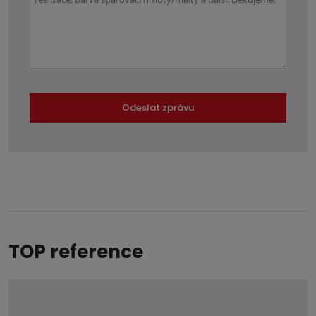
Odeslat zprávu
Formulář
se
nepodařilo
odeslat.
TOP reference