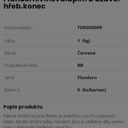
hřeb.konec
Kód produktu
TDRG00099
Váha
1
(kg)
Barva
Červená
Produktová řada
RB
Série
Flandern
Balení II
0
(ks/karton)
Popis produktu
Pálená střešní krytina Röben je jedničkou na trhu pálených
tašek. Model střešní tašky Flandern plus je oblíbený díky svému
tvaru i dokonale hladkému povrchu.