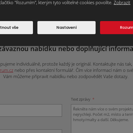
tlačítko "Rozumím", kterým tyto volitelné cookies povolíte.
Zobrazit
tnout vše
Nastavení
Rozu
ateriál nebo máte nějaké dotazy? Napište
závaznou nabídku nebo doplňující informa
ujeme individuálně, protože každý je originál. Kontaktujte nás tak, j
trum.cz
nebo přes kontaktní formulář. Čím více informací nám o svém 
Vám můžeme připravit nabídku nebo zodpovědět Vaše dotazy.
Text zprávy
*