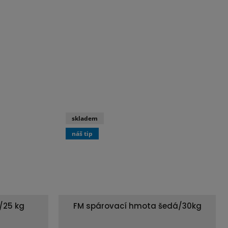
skladem
náš tip
/25 kg
FM spárovací hmota šedá/30kg