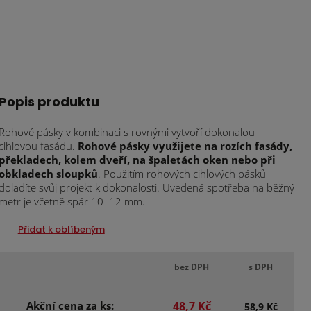
Popis produktu
Rohové pásky v kombinaci s rovnými vytvoří dokonalou
cihlovou fasádu.
Rohové pásky využijete na rozích fasády,
překladech, kolem dveří, na špaletách oken nebo při
obkladech sloupků
. Použitím rohových cihlových pásků
doladíte svůj projekt k dokonalosti. Uvedená spotřeba na běžný
metr je včetně spár 10–12 mm.
Přidat k oblíbeným
bez DPH
s DPH
Akční cena za ks:
48,7 Kč
58,9 Kč