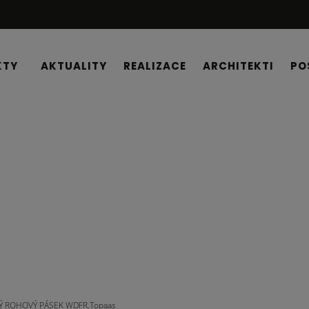
KTY
AKTUALITY
REALIZACE
ARCHITEKTI
PO
Ý ROHOVÝ PÁSEK WDFR.Topaas