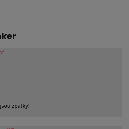
nker
jsou zpátky!