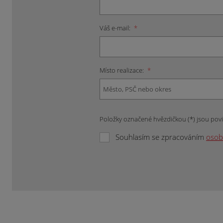
Váš e-mail:
*
Místo realizace:
*
Položky označené hvězdičkou (*) jsou pov
Souhlasím se zpracováním
osob
Formulář
se
nepodařilo
odeslat.