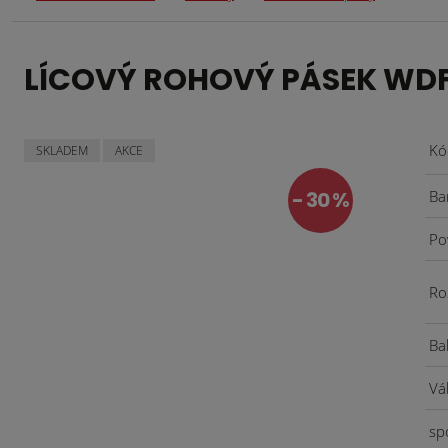
LÍCOVÝ ROHOVÝ PÁSEK WD
Kó
SKLADEM
AKCE
30 %
Ba
Po
Ro
Ba
Vá
sp