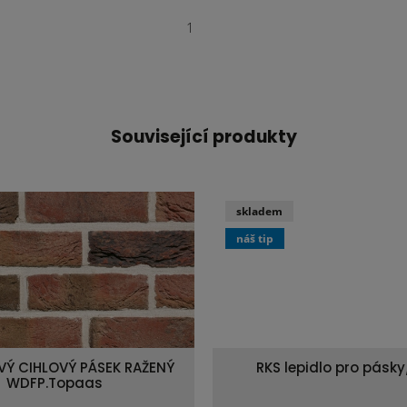
1
Související produkty
skladem
náš tip
Ý CIHLOVÝ PÁSEK RAŽENÝ
RKS lepidlo pro pásky
WDFP.Topaas