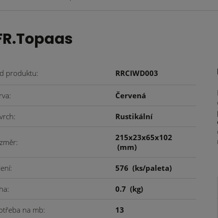
FR.Topaas
d produktu
RRCIWD003
rva
Červená
vrch
Rustikální
215x23x65x102
změr
(mm)
lení
576
(ks/paleta)
ha
0.7
(kg)
otřeba na mb
13