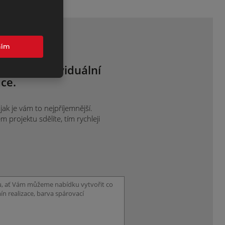
mím
 nám o individuální
ce.
ak je vám to nejpříjemnější.
projektu sdělíte, tím rychleji