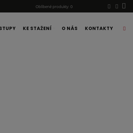
Oblíbené produkty
0
STUPY
KE STAŽENÍ
O NÁS
KONTAKTY