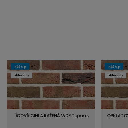
náš tip
náš tip
skladem
skladem
LÍCOVÁ CIHLA RAŽENÁ WDF.Topaas
OBKLADOV