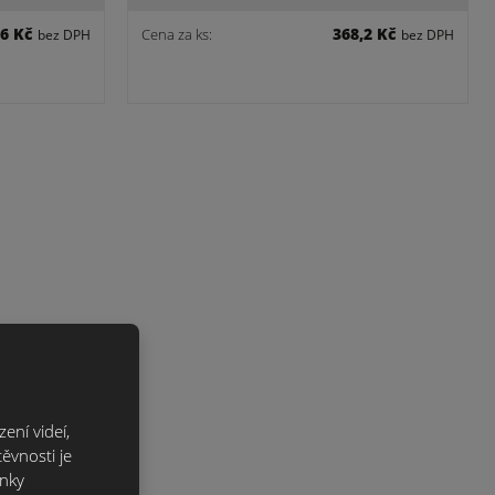
,6 Kč
368,2 Kč
Cena za ks:
bez DPH
bez DPH
bílá/30kg
ení videí,
,8 Kč
ěvnosti je
bez DPH
ánky