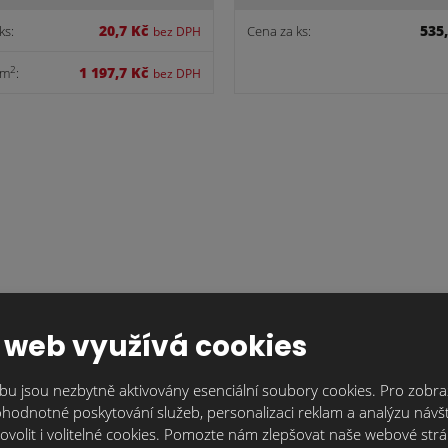
20,7 Kč
535
ks:
Cena za ks:
bez DPH
1 197,7 Kč
2
 m
:
bez DPH
 spárovací hmota
FM-X spárovací hmota 
 web využívá cookies
ntracitová/30kg
u jsou nezbytně aktivovány esenciální soubory cookies. Pro zobraz
448,2 Kč
619
hodnotné poskytování služeb, personalizaci reklam a analýzu návšt
Cena za ks:
bez DPH
ovolit i volitelné cookies. Pomozte nám zlepšovat naše webové str