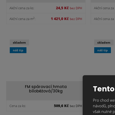
24,5 Kč
Akční cena za ks:
Akční cena za 
bez DPH
1 421,0 Kč
2
Akční cena za m
:
Akční cena za
bez DPH
skladem
skladem
náš tip
náš tip
FM spárovací hmota
FM
Tento
bílobéžová/30kg
a
Pro chod web
509,6 Kč
návodů, plno
Cena za ks:
Cena za ks:
bez DPH
však nutné p