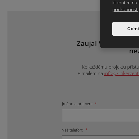
kliknutím na 
podrobnosti
Odmí
Zaujal Vás tento m
ne
Ke každému projektu přistup
E-mailem na
info@klinkercen
Jméno a příjmení
*
Váš telefon:
*