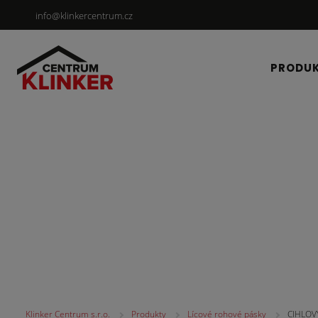
info@klinkercentrum.cz
PRODU
Lícové rohové pásky
Klinker Centrum s.r.o.
Produkty
Lícové rohové pásky
CIHLOV