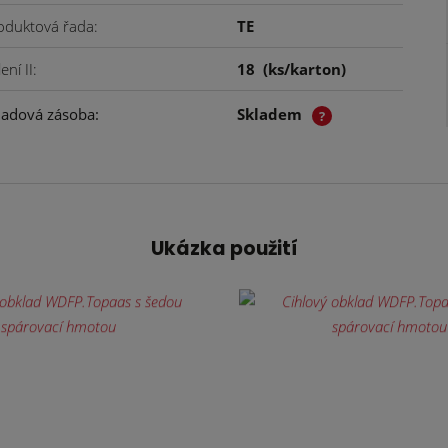
oduktová řada
TE
ení II
18
(ks/karton)
ladová zásoba
Skladem
?
Ukázka použití