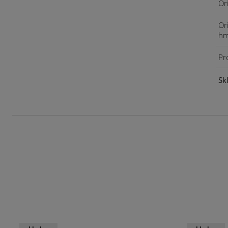
Or
Or
hm
Pr
Sk