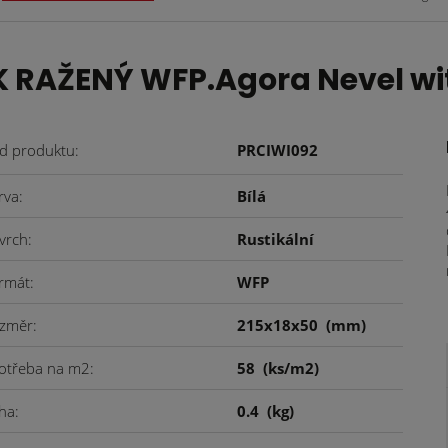
 RAŽENÝ WFP.Agora Nevel w
d produktu
PRCIWI092
rva
Bílá
vrch
Rustikální
rmát
WFP
změr
215x18x50
(mm)
otřeba na m2
58
(ks/m2)
ha
0.4
(kg)