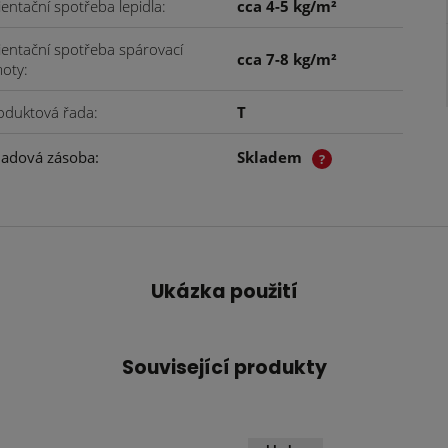
ientační spotřeba lepidla
cca 4-5 kg/m²
ientační spotřeba spárovací
cca 7-8 kg/m²
oty
oduktová řada
T
ladová zásoba
Skladem
?
Ukázka použití
Související produkty