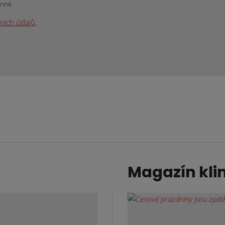
inné.
ních údajů
.
Magazín kli