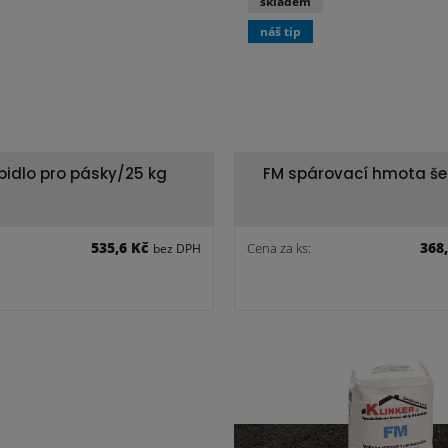
skladem
náš tip
epidlo pro pásky/25 kg
FM spárovací hmota š
535,6 Kč
368
Cena za ks:
bez DPH