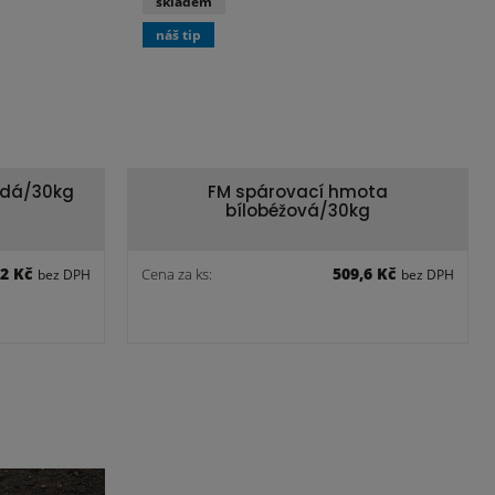
skladem
náš tip
edá/30kg
FM spárovací hmota
bílobéžová/30kg
,2 Kč
509,6 Kč
Cena za ks:
bez DPH
bez DPH