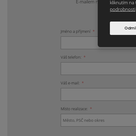
E-mailem na
info@klinkercen
kliknutím na 
podrobnosti
Odmí
Jméno a příjmení
*
Váš telefon:
*
Váš e-mail:
*
Místo realizace:
*