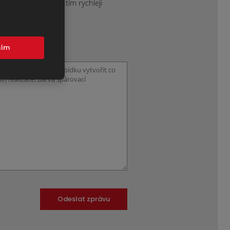
projektu sdělíte, tím rychleji
mím
Odeslat zprávu