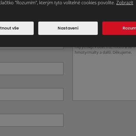
trum.cz
nebo přes kontaktní formulář. Čím více informací nám o svém 
tlačítko "Rozumím", kterým tyto volitelné cookies povolíte.
Zobrazit
Vám můžeme připravit nabídku nebo zodpovědět Vaše dotazy.
tnout vše
Nastavení
Rozu
Text zprávy
*