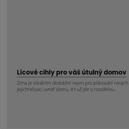
Lícové cihly pro váš útulný domov
Zima je ideálním obdobím nejen pro plánování nových p
jejichrelizaci uvnitř domu. A't už jde o rozsáhlou...