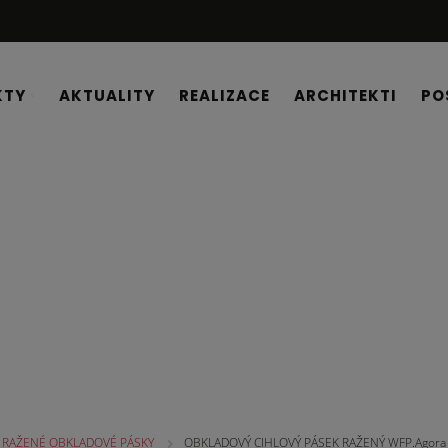
KTY
AKTUALITY
REALIZACE
ARCHITEKTI
PO
É PÁSKY
RAŽENÉ OBKLADOVÉ PÁSKY
OBKLADOVÝ CIHLOVÝ PÁSEK RAŽENÝ WFP.Agora 