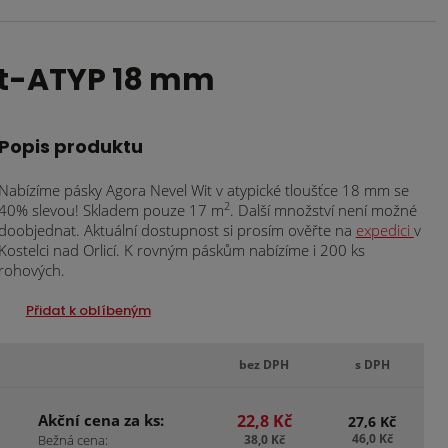
it-ATYP 18 mm
Popis produktu
Nabízíme pásky Agora Nevel Wit v atypické tloušťce 18 mm se
2
40% slevou! Skladem pouze 17 m
. Další množství není možné
doobjednat. Aktuální dostupnost si prosím ověřte na
expedici
v
Kostelci nad Orlicí. K rovným páskům nabízíme i 200 ks
rohových.
Přidat k oblíbeným
bez DPH
s DPH
Akční cena za ks:
22,8 Kč
27,6 Kč
46,0 Kč
Bežná cena:
38,0 Kč