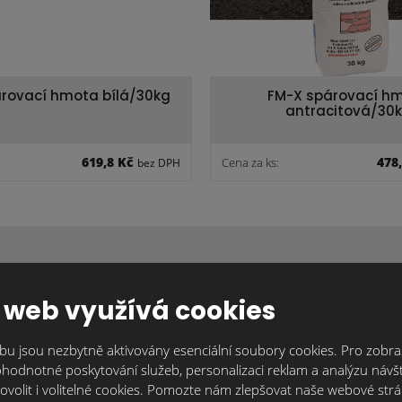
rovací hmota bílá/30kg
FM-X spárovací h
antracitová/30
619,8 Kč
478
Cena za ks:
bez DPH
 web využívá cookies
ateriál nebo máte nějaké dotazy? Napište
závaznou nabídku nebo doplňující informa
u jsou nezbytně aktivovány esenciální soubory cookies. Pro zobraz
hodnotné poskytování služeb, personalizaci reklam a analýzu návšt
ujeme individuálně, protože každý je originál. Kontaktujte nás tak, j
ovolit i volitelné cookies. Pomozte nám zlepšovat naše webové str