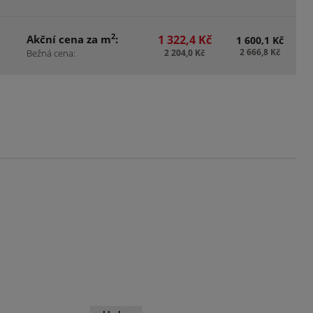
2
Akční cena za m
:
1 322,4 Kč
1 600,1 Kč
2 666,8 Kč
Bežná cena:
2 204,0 Kč