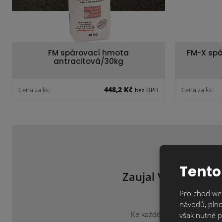
FM spárovací hmota
FM-X spá
antracitová/30kg
448,2 Kč
Cena za ks:
Cena za ks:
bez DPH
Tento
Zaujal Vás tento m
ne
Pro chod web
návodů, plno
Ke každému projektu přistup
však nutné p