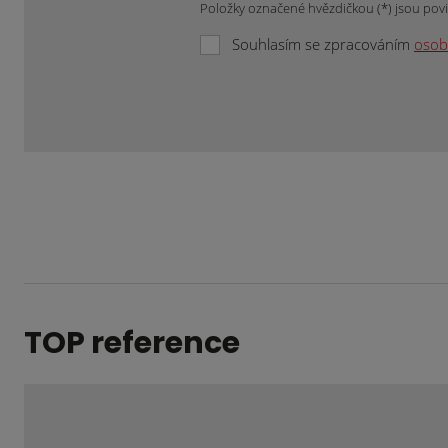
Položky označené hvězdičkou (*) jsou pov
Souhlasím se zpracováním
osob
Formulář
se
nepodařilo
odeslat.
TOP reference