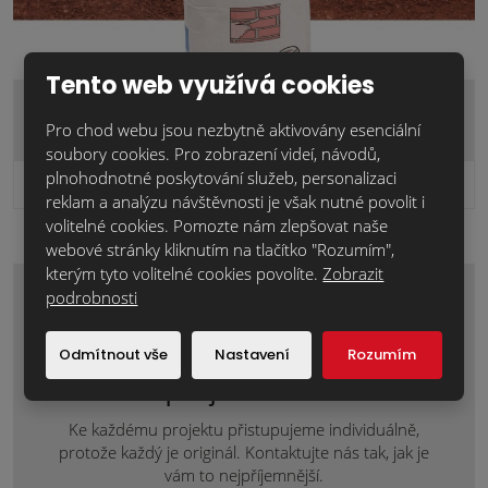
Tento web využívá cookies
FM-X spárovací hmota měděná/30kg
Pro chod webu jsou nezbytně aktivovány esenciální
soubory cookies. Pro zobrazení videí, návodů,
plnohodnotné poskytování služeb, personalizaci
753,0 Kč
Cena za ks:
bez DPH
reklam a analýzu návštěvnosti je však nutné povolit i
volitelné cookies. Pomozte nám zlepšovat naše
webové stránky kliknutím na tlačítko "Rozumím",
kterým tyto volitelné cookies povolíte.
Zobrazit
podrobnosti
Zaujal Vás tento materiál nebo máte
nějaké dotazy? Napište nám o
Odmítnout vše
Nastavení
Rozumím
individuální nezávaznou nabídku nebo
doplňující informace.
Ke každému projektu přistupujeme individuálně,
protože každý je originál. Kontaktujte nás tak, jak je
vám to nejpříjemnější.