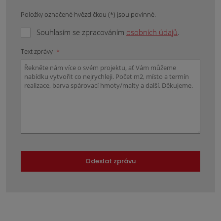
Položky označené hvězdičkou (*) jsou povinné.
Souhlasím se zpracováním
osobních údajů
.
Text zprávy
*
Odeslat zprávu
Formulář
se
nepodařilo
odeslat.