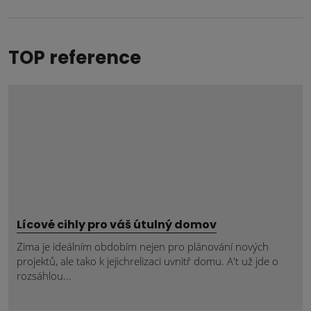
TOP reference
Lícové cihly pro váš útulný domov
Zima je ideálním obdobím nejen pro plánování nových
projektů, ale tako k jejichrelizaci uvnitř domu. A't už jde o
rozsáhlou...