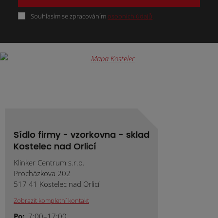
Souhlasím se zpracováním
osobních údajů
.
Formulář
se
nepodařilo
odeslat.
Sídlo firmy - vzorkovna - sklad
Kostelec nad Orlicí
Klinker Centrum s.r.o.
Procházkova 202
517 41 Kostelec nad Orlicí
Zobrazit kompletní kontakt
Po:
7:00–17:00