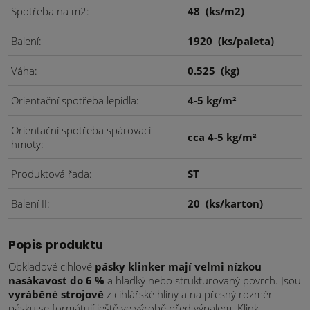
Spotřeba na m2
48
(ks/m2)
Balení
1920
(ks/paleta)
Váha
0.525
(kg)
Orientační spotřeba lepidla
4-5 kg/m²
Orientační spotřeba spárovací
cca 4-5 kg/m²
hmoty
Produktová řada
ST
Balení II
20
(ks/karton)
Popis produktu
Obkladové cihlové
pásky klinker mají velmi nízkou
nasákavost do 6 %
a hladký nebo strukturovaný povrch. Jsou
vyráběné strojově
z cihlářské hlíny a na přesný rozměr
pásku se formátují ještě ve výrobě před výpalem. Klink