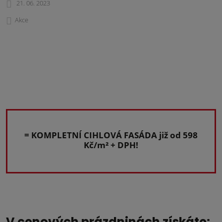
21. 06. 2023
Akce
= KOMPLETNÍ CIHLOVÁ FASÁDA již od 598
Kč/m² + DPH!
V cenových prázdninách získáte: