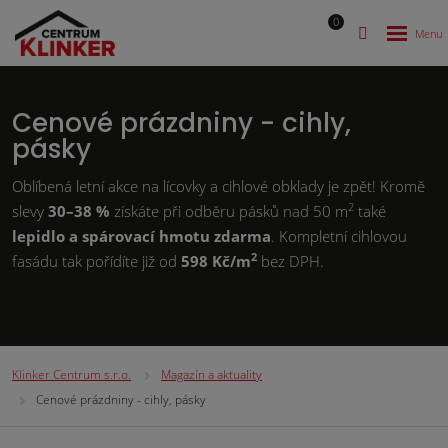
0
Cenové prázdniny - cihly,
pásky
Oblíbená letní akce na lícovky a cihlové obklady je zpět! Kromě
2
slevy
30–38 %
získáte při odběru pásků nad 50 m
také
lepidlo a spárovací hmotu zdarma
. Kompletní cihlovou
2
fasádu tak pořídíte již od
598 Kč/m
bez DPH.
Klinker Centrum s.r.o.
Magazín a aktuality
Cenové prázdniny - cihly, pásky