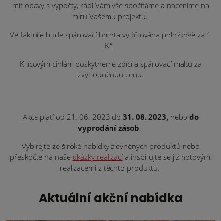
mít obavy s výpočty, rádi Vám vše spočítáme a naceníme na
míru Vašemu projektu.
Ve faktuře bude spárovací hmota vyúčtována položkově za 1
Kč.
K lícovým cihlám poskytneme zdící a spárovací maltu za
zvýhodněnou cenu.
Akce platí od 21. 06. 2023 do
31. 08. 2023,
nebo
do
vyprodání zásob
.
Vybírejte ze široké nabídky zlevněných produktů nebo
přeskočte na naše
ukázky realizací
a inspirujte se již hotovými
realizacemi z těchto produktů.
Aktuální akční nabídka