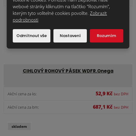
webové stránky kliknutím na tlačítko "Rozumím",
kterým tyto volitelné cookies povolíte.
Zobrazit
skladem
podrobnosti
Odmítnout vše
Nastavení
Rozumím
CIHLOVÝ ROHOVÝ PÁSEK WDFR.Onega
52,9 Kč
Akční cena za ks:
bez DPH
687,1 Kč
Akční cena za bm:
bez DPH
skladem