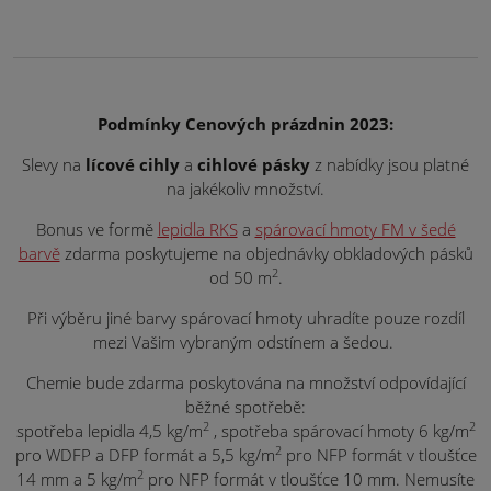
Podmínky Cenových prázdnin 2023:
Slevy na
lícové cihly
a
cihlové pásky
z nabídky jsou platné
na jakékoliv množství.
Bonus ve formě
lepidla RKS
a
spárovací hmoty FM v šedé
barvě
zdarma poskytujeme na objednávky obkladových pásků
2
od 50 m
.
Při výběru jiné barvy spárovací hmoty uhradíte pouze rozdíl
mezi Vašim vybraným odstínem a šedou.
Chemie bude zdarma poskytována na množství odpovídající
běžné spotřebě:
2
2
spotřeba lepidla 4,5 kg/m
, spotřeba spárovací hmoty 6 kg/m
2
pro WDFP a DFP formát a 5,5 kg/m
pro NFP formát v tloušťce
2
14 mm a 5 kg/m
pro NFP formát v tloušťce 10 mm. Nemusíte