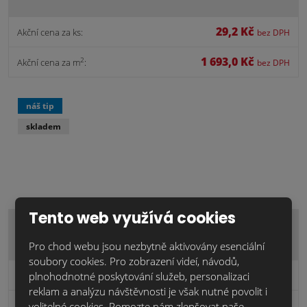
29,2 Kč
Akční cena za ks:
bez DPH
1 693,0 Kč
2
Akční cena za m
:
bez DPH
náš tip
skladem
Tento web využívá cookies
OBKLADOVÝ CIHLOVÝ PÁSEK RAŽENÝ WDFP.Onega
Pro chod webu jsou nezbytně aktivovány esenciální
soubory cookies. Pro zobrazení videí, návodů,
23,5 Kč
Akční cena za ks:
plnohodnotné poskytování služeb, personalizaci
bez DPH
reklam a analýzu návštěvnosti je však nutné povolit i
1 360,1 Kč
2
Akční cena za m
volitelné cookies. Pomozte nám zlepšovat naše
:
bez DPH