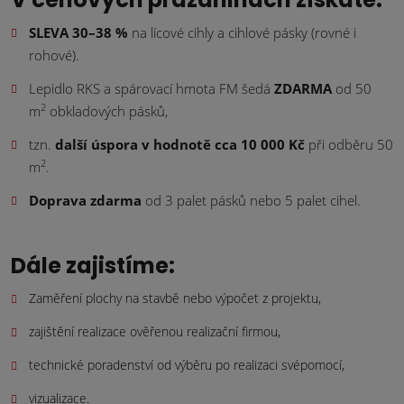
SLEVA 30–38 %
na lícové cihly a cihlové pásky (rovné i
rohové).
Lepidlo RKS a spárovací hmota FM šedá
ZDARMA
od 50
2
m
obkladových pásků,
tzn.
další úspora v hodnotě cca 10 000 Kč
při odběru 50
2
m
.
Doprava zdarma
od 3 palet pásků nebo 5 palet cihel.
Dále zajistíme:
Zaměření plochy na stavbě nebo výpočet z projektu,
zajištění realizace ověřenou realizační firmou,
technické poradenství od výběru po realizaci svépomocí,
vizualizace.