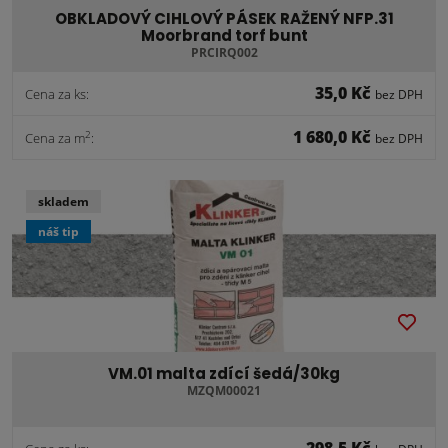
OBKLADOVÝ CIHLOVÝ PÁSEK RAŽENÝ NFP.31
Moorbrand torf bunt
PRCIRQ002
35,0 Kč
Cena za ks:
bez DPH
1 680,0 Kč
2
Cena za m
:
bez DPH
skladem
náš tip
VM.01 malta zdící šedá/30kg
MZQM00021
298,5 Kč