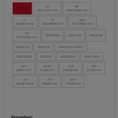
NF
RF
VŠECHNY
240x115x71 mm
250x120x65 mm
LF
ČF
WDF
dlouhý formát
290x140x65 mm
215x100x65 mm
WF
ŠANCOVKA
24X12 CM
24X24 CM
210x100x50 mm
30X30 CM
45X30 CM
TVAROVKY A SOKLY
200X100X52
OSTATNÍ
200X100X45
240X118X52
NFP
WDFP
DFP
RFP
240x71 mm
215x65 mm
240x52 mm
250x65 mm
LFP
ČFP
WFP
dlouhý formát
290x65 mm
210x50 mm
Provedení