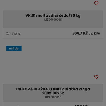
VK.01 malta zdící šedá/30 kg
MZQM00008
304,7 Kč
Cena za ks:
bez DPH
náš tip
CIHLOVÁ DLAŽBA KLINKER Dlažba Wega
200x100x52
DPLO00010