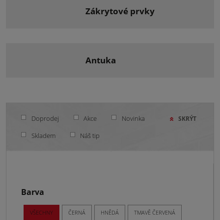
zákrytové prvky
antuka
Doprodej
Akce
Novinka
SKRÝT
Skladem
Náš tip
Barva
VŠECHNY
ČERNÁ
HNĚDÁ
TMAVĚ ČERVENÁ