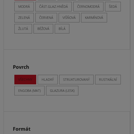
MODRÁ
ČÁST.GLAZ.HNĚDÁ
ČERNOMODRÁ
ŠEDÁ
ZELENÁ
ČERVENÁ
VIŠŇOVÁ
KARMÍNOVÁ
ŽLUTÁ
BÉŽOVÁ
BÍLÁ
Povrch
VŠECHNY
HLADKÝ
STRUKTUROVANÝ
RUSTIKÁLNÍ
ENGOBA (MAT)
GLAZURA (LESK)
Formát