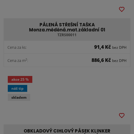
PÁLENÁ STŘEŠNÍ TAŠKA
Monza.měděná.mat.základní 01
TZRS00011
91,4 Kč
Cena za ks:
bez DPH
886,6 Kč
2
Cena za m
:
bez DPH
akce
25 %
náš tip
skladem
OBKLADOVÝ CIHLOVÝ PÁSEK KLINKER