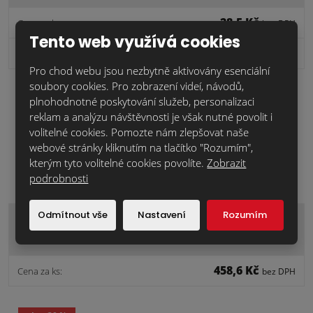
28,5 Kč
Cena za ks:
bez DPH
Tento web využívá cookies
1 653,0 Kč
2
Cena za m
:
bez DPH
Pro chod webu jsou nezbytně aktivovány esenciální
soubory cookies. Pro zobrazení videí, návodů,
skladem
plnohodnotné poskytování služeb, personalizaci
reklam a analýzu návštěvnosti je však nutné povolit i
náš tip
volitelné cookies. Pomozte nám zlepšovat naše
webové stránky kliknutím na tlačítko "Rozumím",
kterým tyto volitelné cookies povolíte.
Zobrazit
podrobnosti
Odmítnout vše
Nastavení
Rozumím
VK.01 malta zdící bílošedá/30 kg
MZQM00004
458,6 Kč
Cena za ks:
bez DPH