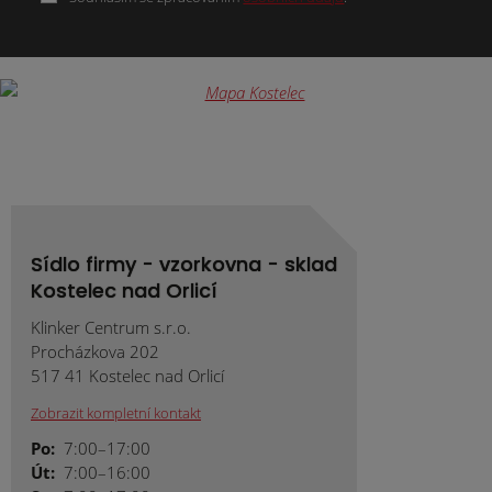
Formulář
se
nepodařilo
odeslat.
Sídlo firmy - vzorkovna - sklad
Kostelec nad Orlicí
Klinker Centrum s.r.o.
Procházkova 202
517 41 Kostelec nad Orlicí
Zobrazit kompletní kontakt
Po:
7:00–17:00
Út:
7:00–16:00