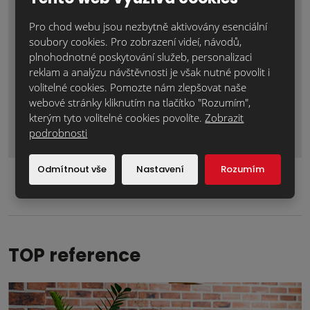
Pro chod webu jsou nezbytně aktivovány esenciální
soubory cookies. Pro zobrazení videí, návodů,
plnohodnotné poskytování služeb, personalizaci
reklam a analýzu návštěvnosti je však nutné povolit i
volitelné cookies. Pomozte nám zlepšovat naše
webové stránky kliknutím na tlačítko "Rozumím",
Odeslat zprávu
kterým tyto volitelné cookies povolíte.
Zobrazit
podrobnosti
Formulář
se
Odmítnout vše
Nastavení
Rozumím
nepodařilo
odeslat.
TOP reference