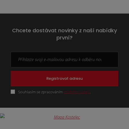
Chcete dostávat novinky z naší nabídky
první?
Registrovat adresu
Souhlasím se zpracováním
osobních údajů
.
Formulář
se
nepodařilo
odeslat.