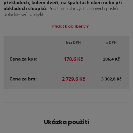
překladech, kolem dveří, na špaletách oken nebo při
obkladech sloupků
. Použitím rohových cihlových pásků
doladíte svůj projekt
Přidat k oblíbeným
bez DPH
s DPH
Cena za kus:
170,6 Kč
206,4 Kč
Cena za bm:
2 729,6 Kč
3 302,8 Kč
Ukázka použití