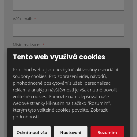
Váš e-mail:
*
Místo realizace:
*
Tento web využívá cookies
Pro chod webu jsou nezbytně aktivovány esenciální
Položky označené hvězdičkou (*) jsou povinné.
soubory cookies. Pro zobrazení videí, návodů,
plnohodnotné poskytování služeb, personalizaci
Souhlasím se zpracováním
osobních údajů
.
reklam a analýzu návštěvnosti je však nutné povolit i
volitelné cookies. Pomozte nám zlepšovat naše
Text zprávy
*
webové stránky kliknutím na tlačítko "Rozumím",
kterým tyto volitelné cookies povolíte.
Zobrazit
podrobnosti
Odmítnout vše
Nastavení
Rozumím