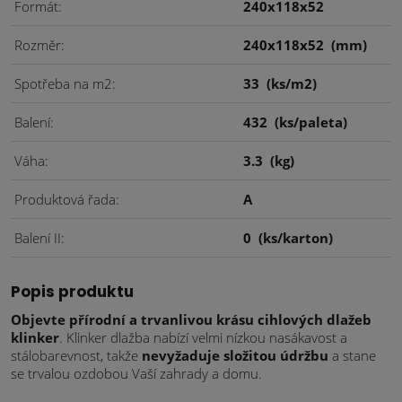
Formát
240x118x52
Rozměr
240x118x52
(mm)
Spotřeba na m2
33
(ks/m2)
Balení
432
(ks/paleta)
Váha
3.3
(kg)
Produktová řada
A
Balení II
0
(ks/karton)
Popis produktu
Objevte přírodní a trvanlivou krásu cihlových dlažeb
klinker
. Klinker dlažba nabízí velmi nízkou nasákavost a
stálobarevnost, takže
nevyžaduje složitou údržbu
a stane
se trvalou ozdobou Vaší zahrady a domu.