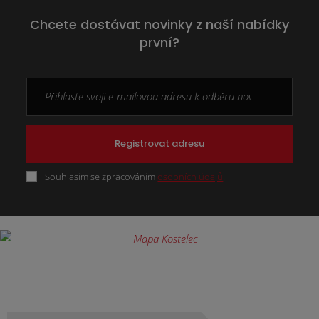
Chcete dostávat novinky z naší nabídky
první?
Registrovat adresu
Souhlasím se zpracováním
osobních údajů
.
Formulář
se
nepodařilo
odeslat.