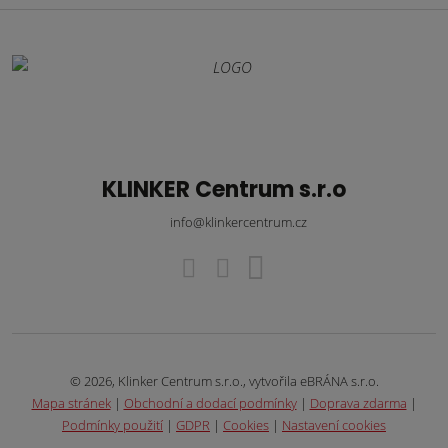
KLINKER Centrum s.r.o
info@klinkercentrum.cz
© 2026, Klinker Centrum s.r.o., vytvořila eBRÁNA s.r.o.
Mapa stránek
|
Obchodní a dodací podmínky
|
Doprava zdarma
|
Podmínky použití
|
GDPR
|
Cookies
|
Nastavení cookies