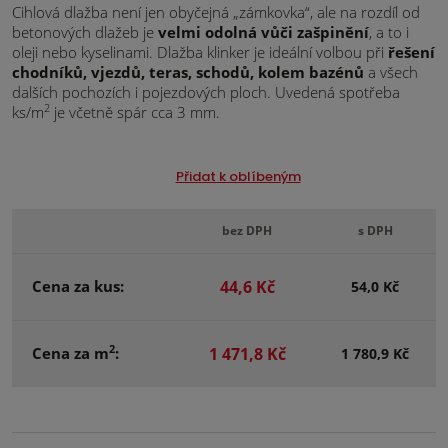
Cihlová dlažba není jen obyčejná „zámkovka“, ale na rozdíl od
betonových dlažeb je
velmi odolná vůči zašpinění
, a to i
oleji nebo kyselinami. Dlažba klinker je ideální volbou při
řešení
chodníků, vjezdů, teras, schodů, kolem bazénů
a všech
dalších pochozích i pojezdových ploch. Uvedená spotřeba
2
ks/m
je včetně spár cca 3 mm.
Přidat k oblíbeným
bez DPH
s DPH
Cena za kus:
44,6 Kč
54,0 Kč
2
Cena za m
:
1 471,8 Kč
1 780,9 Kč