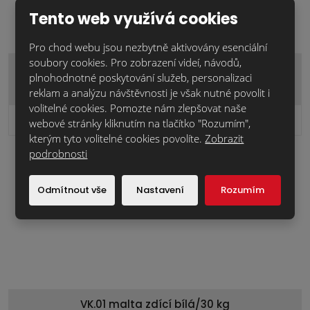
Tento web využívá cookies
Pro chod webu jsou nezbytně aktivovány esenciální
soubory cookies. Pro zobrazení videí, návodů,
VK.01 malta zdící černá/30 kg
plnohodnotné poskytování služeb, personalizaci
reklam a analýzu návštěvnosti je však nutné povolit i
volitelné cookies. Pomozte nám zlepšovat naše
502,3 Kč
Cena za ks:
bez DPH
webové stránky kliknutím na tlačítko "Rozumím",
kterým tyto volitelné cookies povolíte.
Zobrazit
podrobnosti
Odmítnout vše
Nastavení
Rozumím
VK.01 malta zdící bílá/30 kg