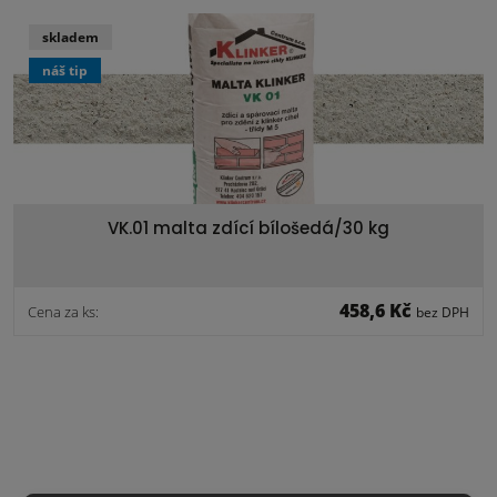
skladem
náš tip
VK.01 malta zdící bílošedá/30 kg
458,6 Kč
Cena za ks:
bez DPH