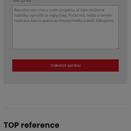
Text zprávy
*
Odeslat zprávu
Formulář
se
nepodařilo
odeslat.
TOP reference