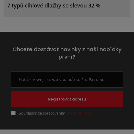
7 typů cihlové dlažby se slevou 32 %
Chcete dostávat novinky z naší nabídky
první?
Registrovat adresu
Souhlasím se zpracováním
osobních údajů
.
Formulář
se