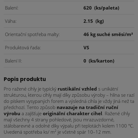
Balení
620
(ks/paleta)
Váha
2.15
(kg)
Orientační spotřeba malty
46 kg suché směsi/m²
Produktová řada
VS
Balení II
0
(ks/karton)
Popis produktu
Pro ražené cihly je typický
rustikální vzhled
s unikátní
strukturou, kterou cihly mají díky způsobu výroby – hlína se razí
do pískem vysypaných forem a výsledná cihla je vždy jiná než ta
předchozí. Tento způsob
navazuje na tradiční ruční
výrobu
a zajišťuje
originální charakter cihel
. Ražené cihly
mají všechny 4 strany pohledové, jsou mrazuvzdorné,
stálobarevné a odolné díky výpalu při teplotách kolem 1100 °C.
2
Uvedená spotřeba ks/ m
je včetně spár 10–12 mm.