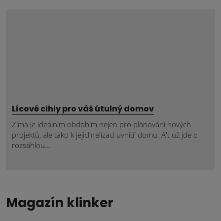
Lícové cihly pro váš útulný domov
Zima je ideálním obdobím nejen pro plánování nových
projektů, ale tako k jejichrelizaci uvnitř domu. A't už jde o
rozsáhlou...
Magazín klinker