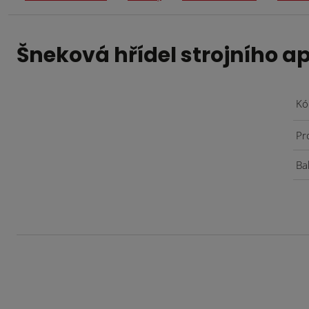
Šneková hřídel strojního a
Kó
Pr
Bal