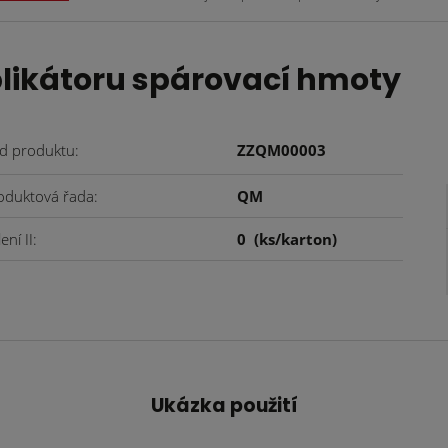
plikátoru spárovací hmoty
d produktu
ZZQM00003
oduktová řada
QM
ení II
0
(ks/karton)
Ukázka použití