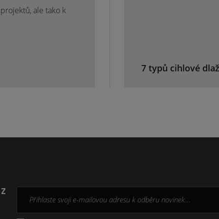
rojektů, ale tako k
7 typů cihlové dla
 z