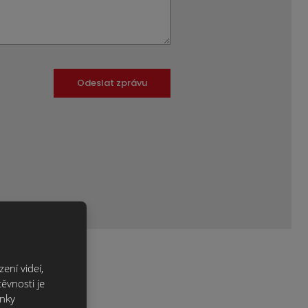
Odeslat zprávu
ení videí,
ěvnosti je
ánky