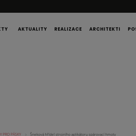
KTY
AKTUALITY
REALIZACE
ARCHITEKTI
PO
Y PRO PÁSKY
Šneková hřídel strojního aplikátoru spárovací hmoty