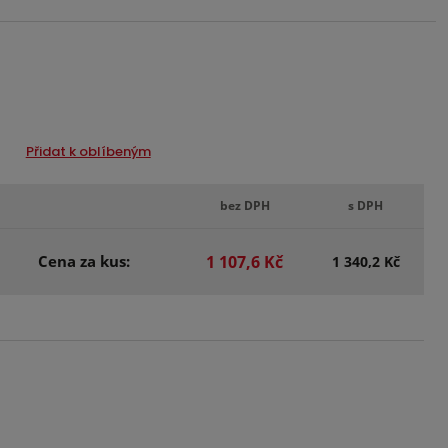
Přidat k oblíbeným
bez DPH
s DPH
Cena za kus:
1 107,6 Kč
1 340,2 Kč