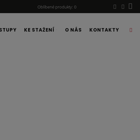
Oblíbené produkty
0
STUPY
KE STAŽENÍ
O NÁS
KONTAKTY