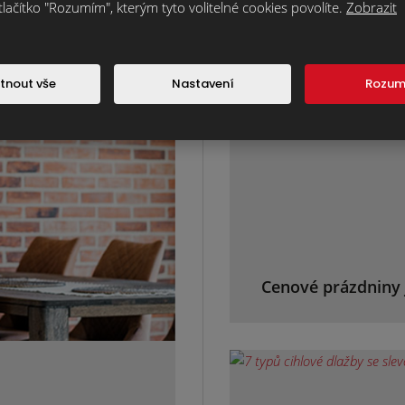
tlačítko "Rozumím", kterým tyto volitelné cookies povolíte.
Zobrazit
Magazín kli
tnout vše
Nastavení
Rozu
Cenové prázdniny 