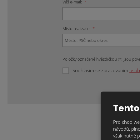
Váš e-mail:
*
Místo realizace:
*
Položky označené hvězdičkou (*) jsou pov
Souhlasím se zpracováním
osob
Formulář
se
nepodařilo
Tento
odeslat.
Pro chod web
návodů, plno
však nutné p