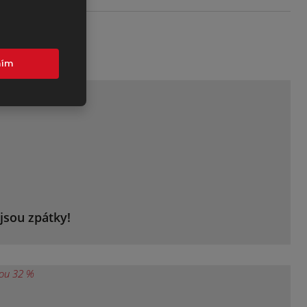
nker
mím
jsou zpátky!