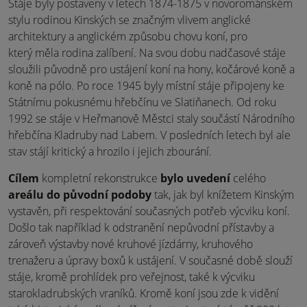
Stáje byly postaveny v letech 1874-1875 v novorománském
stylu rodinou Kinských se značným vlivem anglické
architektury a anglickém způsobu chovu koní, pro
který měla rodina zalíbení. Na svou dobu nadčasové stáje
sloužili původně pro ustájení koní na hony, kočárové koně a
koně na pólo. Po roce 1945 byly místní stáje připojeny ke
Státnímu pokusnému hřebčínu ve Slatiňanech. Od roku
1992 se stáje v Heřmanově Městci staly součástí Národního
hřebčína Kladruby nad Labem. V posledních letech byl ale
stav stájí kritický a hrozilo i jejich zbourání.
Cílem
kompletní rekonstrukce
bylo uvedení
celého
areálu do původní podoby
tak, jak byl knížetem Kinským
vystavěn, při respektování současných potřeb výcviku koní.
Došlo tak například k odstranění nepůvodní přístavby a
zároveň výstavby nové kruhové jízdárny, kruhového
trenažeru a úpravy boxů k ustájení. V současné době slouží
stáje, kromě prohlídek pro veřejnost, také k výcviku
starokladrubských vraníků. Kromě koní jsou zde k vidění