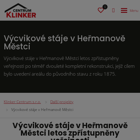
0
Výcvikové stáje v Heřmanově
Městci
Výcvikové stáje v Heřmanově Městci letos zpřístupněny
veřejnosti po téměř dvouleté kompletní rekonstrukci, jejíž cílem
bylo uvedení areálu do původního stavu z roku 1875.
Klinker Centrum s.r.o.
Další projekty
Výcvikové stáje v Heřmanově Městci
Výcvikové stáje v Heřmanově
Městci letos zpřístupněny