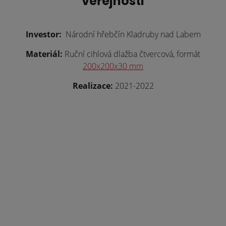
veřejnosti
Investor:
Národní hřebčín Kladruby nad Labem
Materiál:
Ruční cihlová dlažba čtvercová, formát
200x200x30 mm
Realizace:
2021-2022
Rekonstrukce výcvikových stájí v
Rekonstrukce výcvikových stájí v
Heřmanově Městci
Heřmanově Městci