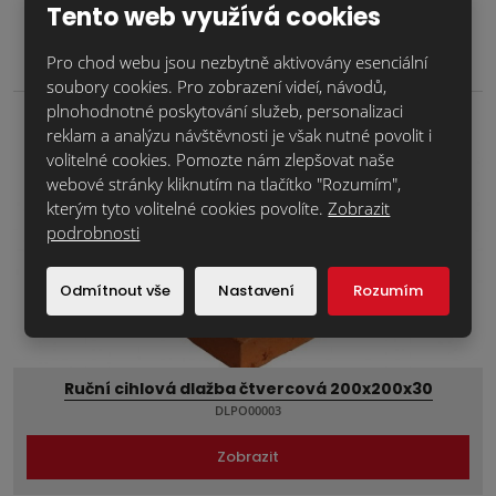
Tento web využívá cookies
Použité materiály:
Pro chod webu jsou nezbytně aktivovány esenciální
soubory cookies. Pro zobrazení videí, návodů,
plnohodnotné poskytování služeb, personalizaci
reklam a analýzu návštěvnosti je však nutné povolit i
volitelné cookies. Pomozte nám zlepšovat naše
webové stránky kliknutím na tlačítko "Rozumím",
kterým tyto volitelné cookies povolíte.
Zobrazit
podrobnosti
Odmítnout vše
Nastavení
Rozumím
Ruční cihlová dlažba čtvercová 200x200x30
DLPO00003
Zobrazit