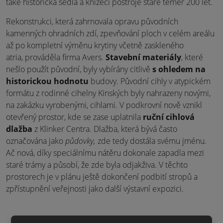
také historická sedla a knížecí postroje staré téměř 200 let.
Rekonstrukci, která zahrnovala opravu původních
kamenných ohradních zdí, zpevňování ploch v celém areálu
až po kompletní výměnu krytiny včetně zaskleného
atria, prováděla firma Avers.
Stavební materiály
, které
nešlo použít původní, byly vybírány citlivě
s ohledem na
historickou hodnotu
budovy. Původní cihly v atypickém
formátu z rodinné cihelny Kinských byly nahrazeny novými,
na zakázku vyrobenými, cihlami. V podkrovní nově vznikl
otevřený prostor, kde se zase uplatnila
ruční cihlová
dlažba
z Klinker Centra. Dlažba, která bývá často
označována jako
půdovky,
zde tedy dostála svému jménu.
Ač nová, díky speciálnímu nátěru dokonale zapadla mezi
staré trámy a působí, že zde byla odjakživa. V těchto
prostorech je v plánu ještě dokončení podbití stropů a
zpřístupnění veřejnosti jako další výstavní expozici.