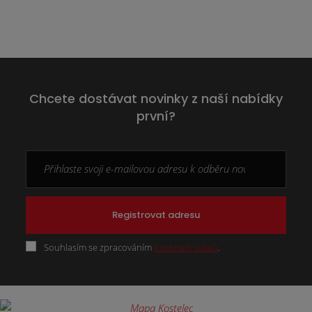
Chcete dostávat novinky z naší nabídky
první?
Registrovat adresu
Souhlasím se zpracováním
osobních údajů
.
Formulář
se
nepodařilo