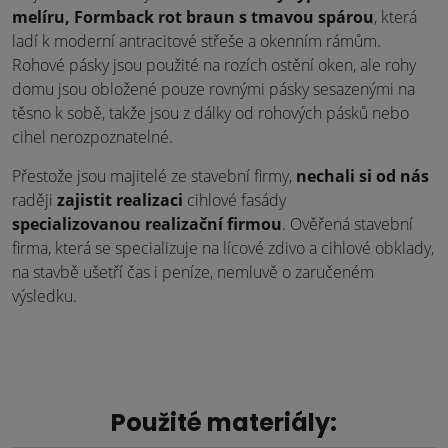
melíru, Formback rot braun s tmavou spárou
, která
ladí k moderní antracitové střeše a okenním rámům.
Rohové pásky jsou použité na rozích ostění oken, ale rohy
domu jsou obložené pouze rovnými pásky sesazenými na
těsno k sobě, takže jsou z dálky od rohových pásků nebo
cihel nerozpoznatelné.
Přestože jsou majitelé ze stavební firmy,
nechali si od nás
raději
zajistit realizaci
cihlové fasády
specializovanou realizační firmou
. Ověřená stavební
firma, která se specializuje na lícové zdivo a cihlové obklady,
na stavbě ušetří čas i peníze, nemluvě o zaručeném
výsledku.
Použité materiály: