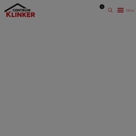
0
Moderní dům s rustikální
červenou cihlou
Výhody cihlových materiálů mladá rodina dobře znala už z
domu rodičů, proto byla cihlová fasáda na vlastním domě
jasnou volbou. Rustikální červený obklad dokonale
kontrastuje s moderními prvky na domě.