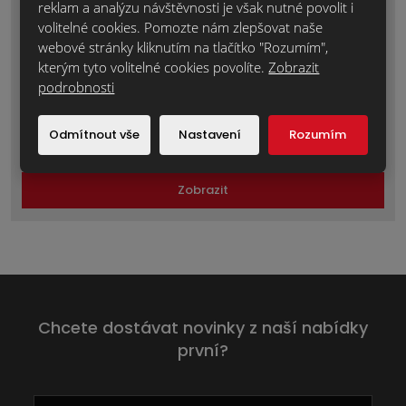
reklam a analýzu návštěvnosti je však nutné povolit i
volitelné cookies. Pomozte nám zlepšovat naše
webové stránky kliknutím na tlačítko "Rozumím",
kterým tyto volitelné cookies povolíte.
Zobrazit
podrobnosti
RAŽENÁ CIHLA NF.34 Formback rot braun
Odmítnout vše
Nastavení
Rozumím
CLRQ00005
Zobrazit
Chcete dostávat novinky z naší nabídky
první?