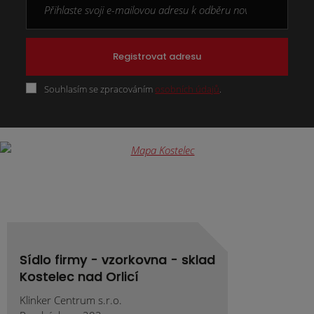
Registrovat adresu
Souhlasím se zpracováním
osobních údajů
.
Formulář
se
nepodařilo
odeslat.
Sídlo firmy - vzorkovna - sklad
Kostelec nad Orlicí
Klinker Centrum s.r.o.