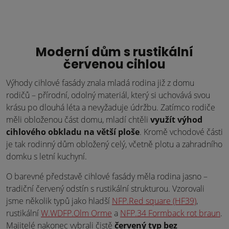
Moderní dům s rustikální
červenou cihlou
Výhody cihlové fasády znala mladá rodina již z domu
rodičů – přírodní, odolný materiál, který si uchovává svou
krásu po dlouhá léta a nevyžaduje údržbu. Zatímco rodiče
měli obloženou část domu, mladí chtěli
využít výhod
cihlového obkladu na větší ploše
. Kromě vchodové části
je tak rodinný dům obložený celý, včetně plotu a zahradního
domku s letní kuchyní.
O barevné představě cihlové fasády měla rodina jasno –
tradiční červený odstín s rustikální strukturou. Vzorovali
jsme několik typů jako hladší
NFP.Red square (HF39)
,
rustikální
W.WDFP.Olm Orme
a
NFP.34 Formback rot braun
.
Majitelé nakonec vybrali čistě
červený typ bez