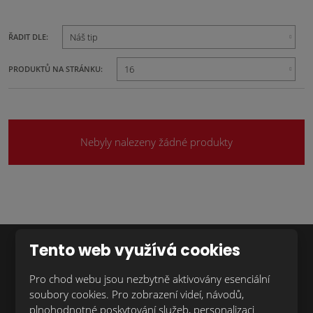
VŠECHNY
Náš tip
16
PRODUKTŮ NA STRÁNKU:
Nebyly nalezeny žádné produkty
Tento web využívá cookies
Chcete dostávat novinky z naší nabídky
Pro chod webu jsou nezbytně aktivovány esenciální
první?
soubory cookies. Pro zobrazení videí, návodů,
plnohodnotné poskytování služeb, personalizaci