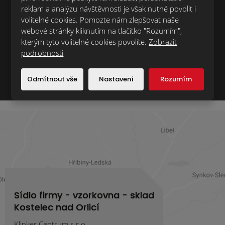
reklam a analýzu návštěvnosti je však nutné povolit i
volitelné cookies. Pomozte nám zlepšovat naše
webové stránky kliknutím na tlačítko "Rozumím",
kterým tyto volitelné cookies povolíte.
Zobrazit
Registrovat adresu
podrobnosti
Souhlasím se zpracováním
osobních údajů
.
Odmítnout vše
Nastavení
Rozumím
Formulář
se
nepodařilo
odeslat.
Sídlo firmy - vzorkovna - sklad
Kostelec nad Orlicí
Klinker Centrum s.r.o.