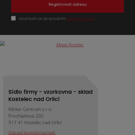
Registrovat adresu
Souhlasím se zpracováním
osobních údajů
.
Formulář
se
nepodařilo
odeslat.
Sídlo firmy - vzorkovna - sklad
Kostelec nad Orlicí
Klinker Centrum s.r.o.
Procházkova 202
517 41 Kostelec nad Orlicí
Zobrazit kompletní kontakt