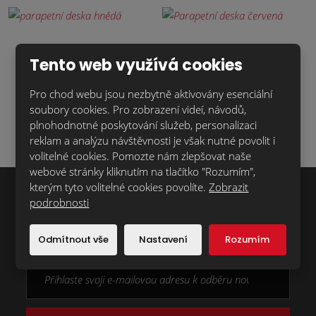
Tento web využívá cookies
Pro chod webu jsou nezbytně aktivovány esenciální
soubory cookies. Pro zobrazení videí, návodů,
plnohodnotné poskytování služeb, personalizaci
reklam a analýzu návštěvnosti je však nutné povolit i
volitelné cookies. Pomozte nám zlepšovat naše
webové stránky kliknutím na tlačítko "Rozumím",
kterým tyto volitelné cookies povolíte.
Zobrazit
podrobnosti
Chcete dostávat novinky z naší nabídky
první?
Odmítnout vše
Nastavení
Rozumím