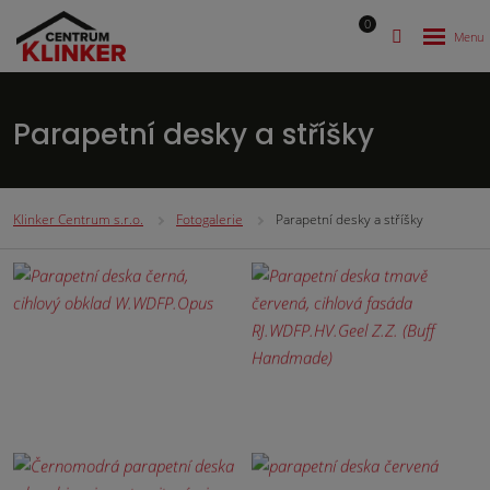
0
Parapetní desky a stříšky
Klinker Centrum s.r.o.
Fotogalerie
Parapetní desky a stříšky