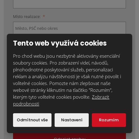
Místo realizace:
*
Tento web využívá cookies
Položky označené hvězdičkou (*) jsou povinné.
Pro chod webu jsou nezbytně aktivovány esenciální
Souhlasím se zpracováním
osobních údajů
.
soubory cookies. Pro zobrazení videí, návodů,
plnohodnotné poskytování služeb, personalizaci
Text zprávy
*
reklam a analýzu návštěvnosti je však nutné povolit i
volitelné cookies. Pomozte nám zlepšovat naše
webové stránky kliknutím na tlačítko "Rozumím",
kterým tyto volitelné cookies povolíte.
Zobrazit
podrobnosti
Odmítnout vše
Nastavení
Rozumím