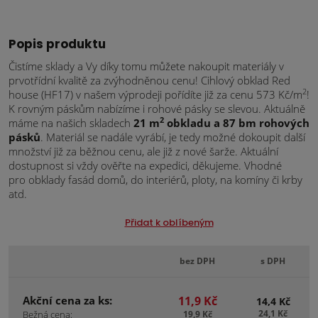
Popis produktu
Čistíme sklady a Vy díky tomu můžete nakoupit materiály v
prvotřídní kvalitě za zvýhodněnou cenu! Cihlový obklad Red
2
house (HF17) v našem výprodeji pořídíte již za cenu 573 Kč/m
!
K rovným páskům nabízíme i rohové pásky se slevou. Aktuálně
2
máme na našich skladech
21 m
obkladu a 87 bm rohových
pásků
. Materiál se nadále vyrábí, je tedy možné dokoupit další
množství již za běžnou cenu, ale již z nové šarže. Aktuální
dostupnost si vždy ověřte na expedici, děkujeme. Vhodné
pro obklady fasád domů, do interiérů, ploty, na komíny či krby
atd.
Přidat k oblíbeným
bez DPH
s DPH
Akční cena za ks:
11,9 Kč
14,4 Kč
24,1 Kč
Bežná cena:
19,9 Kč