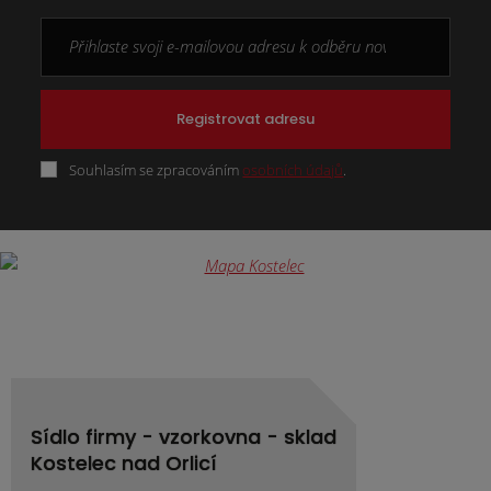
Registrovat adresu
Souhlasím se zpracováním
osobních údajů
.
Formulář
se
nepodařilo
odeslat.
Sídlo firmy - vzorkovna - sklad
Kostelec nad Orlicí