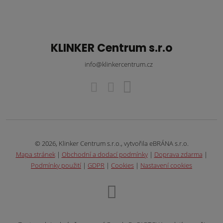
KLINKER Centrum s.r.o
info@klinkercentrum.cz
© 2026, Klinker Centrum s.r.o., vytvořila eBRÁNA s.r.o.
Mapa stránek
|
Obchodní a dodací podmínky
|
Doprava zdarma
|
Podmínky použití
|
GDPR
|
Cookies
|
Nastavení cookies