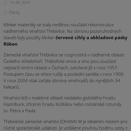
15. 06. 2016
Články
Klinker materiály se staly nedílnou součástí rekonstrukce
nádherného vinařství Třebívlice. Na obnovu pozoruhodných
staveb byly použity klinker
červené cihly a obkladové pásky
Röben
Zámecké vinařství Třebívlice se rozprostírá v nádherné oblasti
Českého středohoří. Třebívlické vinice a víno jsou součástí
nejstarší viniční oblasti v Čechách, založené již v roce 1057.
Postupem času se vinice rušily a poslední zanikla v roce 1900.
V roce 2004 však začala obnova vinohradů do nynějších 34
hektarů.
Vinařství leží v malebné oblasti nedaleko gotického hradu
Hazmburk, zřícenin hradu Košťálov nebo románské rotundy
sv. Petra a Pavla.
Třebívlické zámecké vinařství JOHANN W je ideálním místem pro
různé společenské události. Je vzdálené pouhou hodinu cesty z