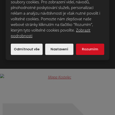
soubory cookies. Pro zobrazení videí, návodů,
první?
plnohodnotné poskytování služeb, personalizaci
reklam a analýzu návštěvnosti je však nutné povolit i
volitelné cookies. Pomozte nám zlepšovat naše
webové stránky kliknutím na tlačítko "Rozumím",
kterým tyto volitelné cookies povolíte.
Zobrazit
podrobnosti
Registrovat adresu
Odmítnout vše
Nastavení
Rozumím
Souhlasím se zpracováním
osobních údajů
.
Formulář
se
nepodařilo
odeslat.