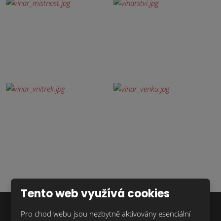
Tento web využívá cookies
Pro chod webu jsou nezbytně aktivovány esenciální
Chcete dostávat novinky z naší nabídky