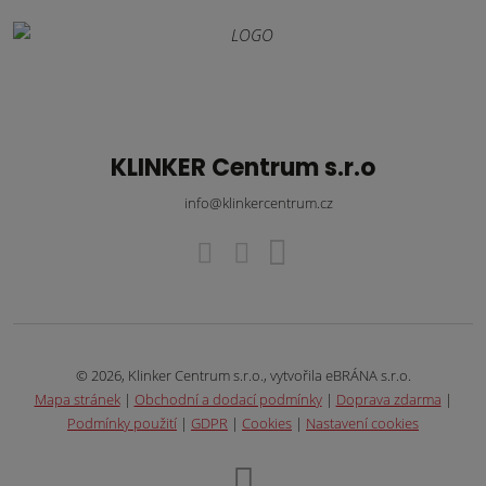
KLINKER Centrum s.r.o
info@klinkercentrum.cz
© 2026, Klinker Centrum s.r.o., vytvořila eBRÁNA s.r.o.
Mapa stránek
|
Obchodní a dodací podmínky
|
Doprava zdarma
|
Podmínky použití
|
GDPR
|
Cookies
|
Nastavení cookies