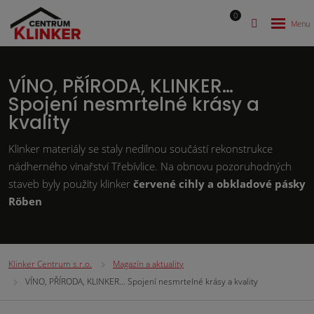
0
VÍNO, PŘÍRODA, KLINKER…
Spojení nesmrtelné krásy a
kvality
Klinker materiály se staly nedílnou součástí rekonstrukce
nádherného vinařství Třebívlice. Na obnovu pozoruhodných
staveb byly použity klinker
červené cihly a obkladové pásky
Röben
Klinker Centrum s.r.o.
Magazín a aktuality
VÍNO, PŘÍRODA, KLINKER… Spojení nesmrtelné krásy a kvality