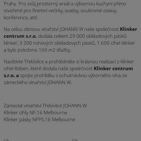
Prahy. Pro svůj prostorný areál a výbornou kuchyni přímo
stvořené pro firemní večírky, svatby, soukromé oslavy,
konference, atd.
Na celou obnovu vinařství JOHANN W naše společnost
Klinker
centrum s.r.o.
dodala celkem 29 000 obkladových pásků
klinker, 3 200 rohových obkladových pásků, 1 600 cihel klinker
a bylo položeno 169 m2 dlažby.
Navštivte Třebívlice a prohlédněte si krásnou realizaci z klinker
cihel Röben, které dodala naše společnost
Klinker centrum
s.r.o. a
spojte prohlídku s ochutnávkou výborného vína ze
zámeckého vinařství JOHANN W.
Zámecké vinařství Třebívlice JOHANN W
Klinker cihly NF.16 Melbourne
Klinker pásky NFPS.16 Melbourne