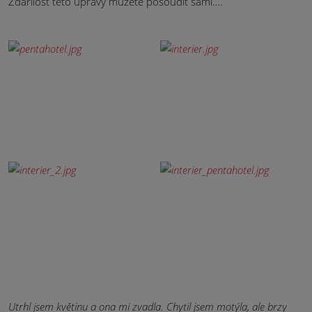
Zdařilost této úpravy můžete posoudit sami….
Utrhl jsem květinu a ona mi zvadla. Chytil jsem motýla, ale brzy