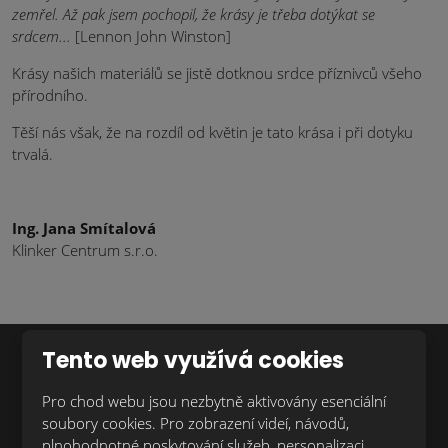
zemřel. Až pak jsem pochopil, že krásy je třeba dotýkat se
srdcem...
[Lennon John Winston]
Krásy našich materiálů se jistě dotknou srdce příznivců všeho
přírodního.
Těší nás však, že na rozdíl od květin je tato krása i při dotyku
trvalá.
Ing. Jana Smítalová
Klinker Centrum s.r.o.
Tento web využívá cookies
Chcete dostávat novinky z naší nabídky
Pro chod webu jsou nezbytně aktivovány esenciální
první?
soubory cookies. Pro zobrazení videí, návodů,
plnohodnotné poskytování služeb, personalizaci