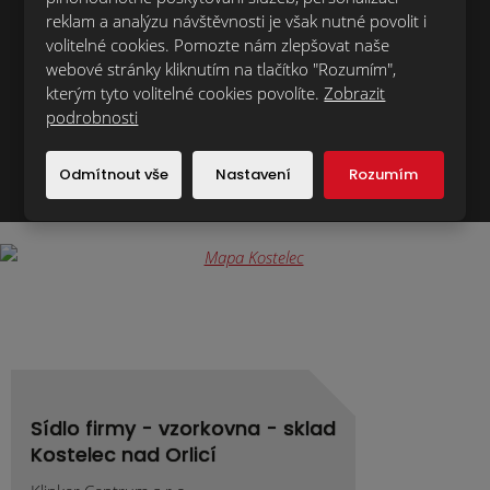
reklam a analýzu návštěvnosti je však nutné povolit i
volitelné cookies. Pomozte nám zlepšovat naše
webové stránky kliknutím na tlačítko "Rozumím",
kterým tyto volitelné cookies povolíte.
Zobrazit
Registrovat adresu
podrobnosti
Souhlasím se zpracováním
osobních údajů
.
Odmítnout vše
Nastavení
Rozumím
Formulář
se
nepodařilo
odeslat.
Sídlo firmy - vzorkovna - sklad
Kostelec nad Orlicí