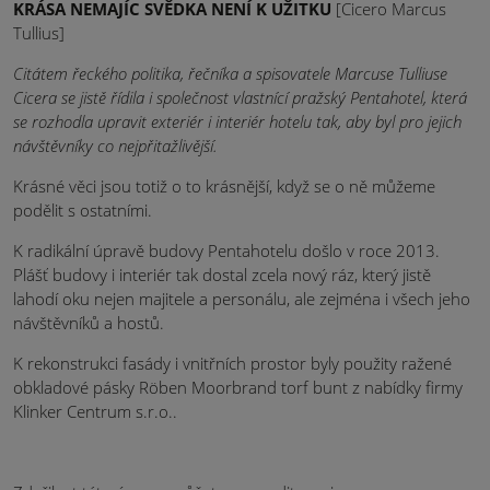
KRÁSA NEMAJÍC SVĚDKA NENÍ K UŽITKU
[Cicero Marcus
Tullius]
Citátem řeckého politika, řečníka a spisovatele Marcuse Tulliuse
Cicera se jistě řídila i společnost vlastnící pražský Pentahotel, která
se rozhodla upravit exteriér i interiér hotelu tak, aby byl pro jejich
návštěvníky co nejpřitažlivější.
Krásné věci jsou totiž o to krásnější, když se o ně můžeme
podělit s ostatními.
K radikální úpravě budovy Pentahotelu došlo v roce 2013.
Plášť budovy i interiér tak dostal zcela nový ráz, který jistě
lahodí oku nejen majitele a personálu, ale zejména i všech jeho
návštěvníků a hostů.
K rekonstrukci fasády i vnitřních prostor byly použity ražené
obkladové pásky Röben Moorbrand torf bunt z nabídky firmy
Klinker Centrum s.r.o..