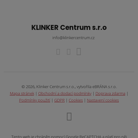
KLINKER Centrum s.r.o
info@klinkercentrum.cz
© 2026, Klinker Centrum s.r.o., vytvořila eBRÁNA s.r.o.
Mapa stránek
|
Obchodní a dodací podmínky
|
Doprava zdarma
|
Podmínky použití
|
GDPR
|
Cookies
|
Nastavení cookies
Tento web je chráněn pomocí Google ReCAPTCHA a platí pro něj