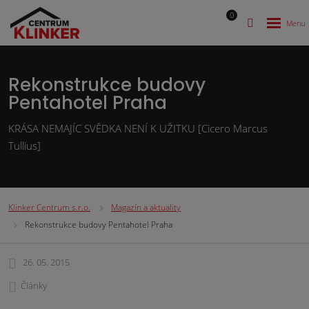
0
Rekonstrukce budovy
Pentahotel Praha
KRÁSA NEMAJÍC SVĚDKA NENÍ K UŽITKU [Cicero Marcus
Tullius]
Klinker Centrum s.r.o.
Magazín a aktuality
Rekonstrukce budovy Pentahotel Praha
26. 05. 2015
Články