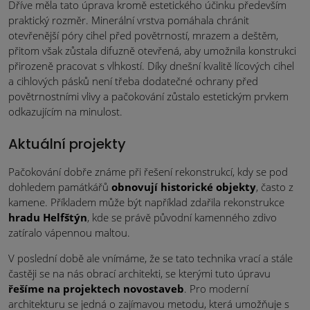
Dříve měla tato úprava kromě estetického účinku především
praktický rozměr. Minerální vrstva pomáhala chránit
otevřenější póry cihel před povětrností, mrazem a deštěm,
přitom však zůstala difuzně otevřená, aby umožnila konstrukci
přirozeně pracovat s vlhkostí. Díky dnešní kvalitě lícových cihel
a cihlových pásků není třeba dodatečné ochrany před
povětrnostními vlivy a pačokování zůstalo estetickým prvkem
odkazujícím na minulost.
Aktuální projekty
Pačokování dobře známe při řešení rekonstrukcí, kdy se pod
dohledem památkářů
obnovují historické objekty
, často z
kamene. Příkladem může být například zdařila rekonstrukce
hradu Helfštýn
, kde se právě původní kamenného zdivo
zatíralo vápennou maltou.
V poslední době ale vnímáme, že se tato technika vrací a stále
častěji se na nás obrací architekti, se kterými tuto úpravu
řešíme na projektech novostaveb
. Pro moderní
architekturu se jedná o zajímavou metodu, která umožňuje s