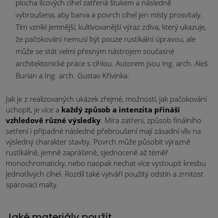
plocha lícových cihel zatřená štukem a následně
vybroušena, aby barva a povrch cihel jen místy prosvítaly.
Tím vznikl jemnější, kultivovanější výraz zdiva, který ukazuje,
že pačokování nemusí být pouze rustikální úpravou, ale
může se stát velmi přesným nástrojem současné
architektonické práce s cihlou. Autorem jsou Ing. arch. Aleš
Burian a Ing. arch. Gustav Křivinka.
Jak je z realizovaných ukázek zřejmé, možností, jak pačokování
uchopit, je více a
každý způsob a intenzita přináší
vzhledově různé výsledky
. Míra zatření, způsob finálního
setření i případné následné přebroušení mají zásadní vliv na
výsledný charakter stavby. Povrch může působit výrazně
rustikálně, jemně zaprášeně, sjednoceně až téměř
monochromaticky, nebo naopak nechat více vystoupit kresbu
jednotlivých cihel. Rozdíl také vytváří použitý odstín a zrnitost
spárovací malty.
Jaké materiály použít