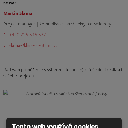
se na:
Martin Sláma
Project manager | komunikace s architekty a developery
+420 725 546 537
slama@klinkercentrum.cz
Rád vám pomůžeme s výběrem,
technickým řešením i realizací
vašeho projektu.
Tento web využívá cookies