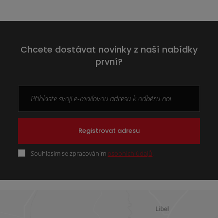
Chcete dostávat novinky z naší nabídky
první?
Registrovat adresu
Souhlasím se zpracováním
osobních údajů
.
Formulář
se
nepodařilo
odeslat.