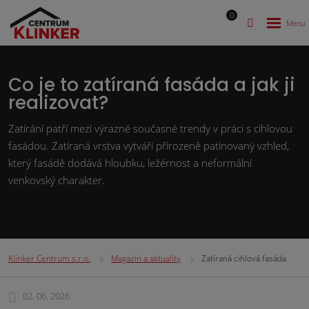
0
Co je to zatíraná fasáda a jak ji
realizovat?
Zatírání patří mezi výrazné současné trendy v práci s cihlovou
fasádou. Zatíraná vrstva vytváří přirozeně patinovaný vzhled,
který fasádě dodává hloubku, ležérnost a neformální
venkovský charakter.
Klinker Centrum s.r.o.
Magazín a aktuality
Zatíraná cihlová fasáda
02. 06. 2026