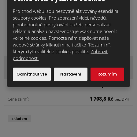
Pro chod webu jsou nezbytně aktivovány esenciální
soubory cookies. Pro zobrazení videí, návodů,
plnohodnotné poskytování služeb, personalizaci
reklam a analýzu návštěvnosti je však nutné povolit i
volitelné cookies. Pomozte nám zlepšovat naše
webové stránky kliknutím na tlačítko "Rozumím",
kterým tyto volitelné cookies povolíte.
Zobrazit
podrobnosti
OBKLADOVÝ CIHLOVÝ PÁSEK RAŽENÝ…
Odmítnout vše
Nastavení
Rozumím
35,6 Kč
Cena za ks:
bez DPH
1 708,8 Kč
2
Cena za m
:
bez DPH
skladem