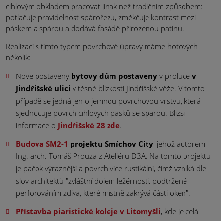
cihlovým obkladem pracovat jinak než tradičním způsobem:
potlačuje pravidelnost spárořezu, změkčuje kontrast mezi
páskem a spárou a dodává fasádě přirozenou patinu.
Realizací s tímto typem povrchové úpravy máme hotových
několik:
Nově postavený
bytový dům postavený
v proluce
v
Jindřišské ulici
v těsné blízkosti Jindřišské věže. V tomto
případě se jedná jen o jemnou povrchovou vrstvu, která
sjednocuje povrch cihlových pásků se spárou. Bližší
informace o
Jindřišské 28 zde
.
Budova SM2-1
projektu Smíchov City
, jehož autorem
Ing. arch. Tomáš Prouza z Ateliéru D3A. Na tomto projektu
je pačok výraznější a povrch více rustikální, čímž vzniká dle
slov architektů "zvláštní dojem ležérnosti, podtržené
perforováním zdiva, které místně zakrývá části oken".
Přístavba piaristické koleje v Litomyšli
, kde je celá