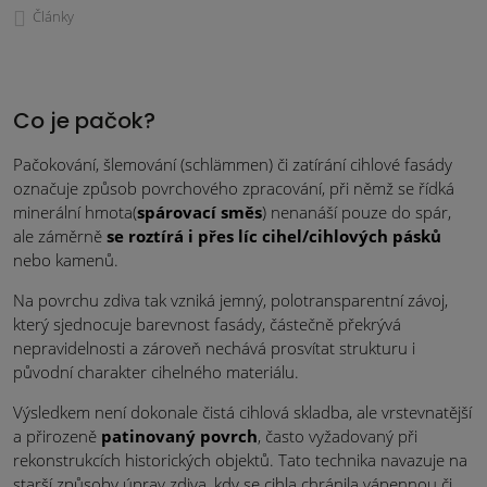
Články
Co je pačok?
Pačokování, šlemování (schlämmen) či zatírání cihlové fasády
označuje způsob povrchového zpracování, při němž se řídká
minerální hmota(
spárovací směs
) nenanáší pouze do spár,
ale záměrně
se roztírá i přes líc cihel/cihlových pásků
nebo kamenů.
Na povrchu zdiva tak vzniká jemný, polotransparentní závoj,
který sjednocuje barevnost fasády, částečně překrývá
nepravidelnosti a zároveň nechává prosvítat strukturu i
původní charakter cihelného materiálu.
Výsledkem není dokonale čistá cihlová skladba, ale vrstevnatější
a přirozeně
patinovaný povrch
, často vyžadovaný při
rekonstrukcích historických objektů. Tato technika navazuje na
starší způsoby úprav zdiva, kdy se cihla chránila vápennou či