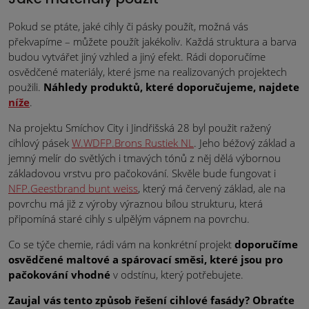
Pokud se ptáte, jaké cihly či pásky použít, možná vás
překvapíme – můžete použít jakékoliv. Každá struktura a barva
budou vytvářet jiný vzhled a jiný efekt. Rádi doporučíme
osvědčené materiály, které jsme na realizovaných projektech
použili.
Náhledy produktů, které doporučujeme, najdete
níže
.
Na projektu Smíchov City i Jindřišská 28 byl použit ražený
cihlový pásek
W.WDFP.Brons Rustiek NL
. Jeho béžový základ a
jemný melír do světlých i tmavých tónů z něj dělá výbornou
základovou vrstvu pro pačokování. Skvěle bude fungovat i
NFP.Geestbrand bunt weiss
, který má červený základ, ale na
povrchu má již z výroby výraznou bílou strukturu, která
připomíná staré cihly s ulpělým vápnem na povrchu.
Co se týče chemie, rádi vám na konkrétní projekt
doporučíme
osvědčené maltové a spárovací směsi, které jsou pro
pačokování vhodné
v odstínu, který potřebujete.
Zaujal vás tento způsob řešení cihlové fasády? O
braťte