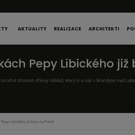
KTY
AKTUALITY
REALIZACE
ARCHITEKTI
PO
kách Pepy Libického již 
stnoručně zhotovit cihlový obklad, který si u nás v Brandýse nad La
 Pepy Libického již brzy na Primě