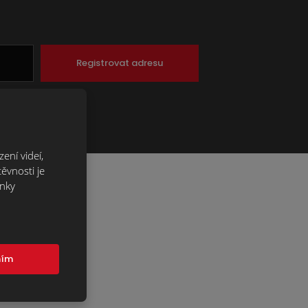
Registrovat adresu
ení videí,
ěvnosti je
ánky
mím