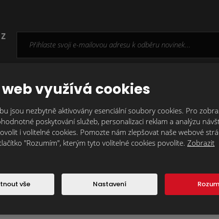
 z
Souhlasím se zpracováním
osobních údajů
.
Formulář
 web využívá cookies
se
nepodařilo
u jsou nezbytně aktivovány esenciální soubory cookies. Pro zobraz
odeslat.
hodnotné poskytování služeb, personalizaci reklam a analýzu návšt
ovolit i volitelné cookies. Pomozte nám zlepšovat naše webové str
tlačítko "Rozumím", kterým tyto volitelné cookies povolíte.
Zobrazit
tnout vše
Nastavení
Rozu