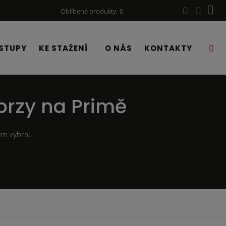
Oblíbené produkty
0
STUPY
KE STAŽENÍ
O NÁS
KONTAKTY
brzy na Primě
bem vybral.