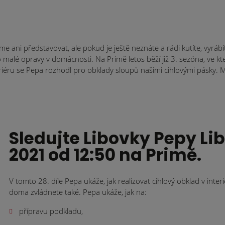
i představovat, ale pokud je ještě neznáte a rádi kutíte, vyrábíte 
 malé opravy v domácnosti. Na Primě letos běží již 3. sezóna, ve kt
eriéru se Pepa rozhodl pro obklady sloupů našimi cihlovými pásky. 
Sledujte Libovky Pepy Libi
2021 od 12:50 na Primě.
V tomto 28. díle Pepa ukáže, jak realizovat cihlový obklad v inter
doma zvládnete také. Pepa ukáže, jak na:
přípravu podkladu,