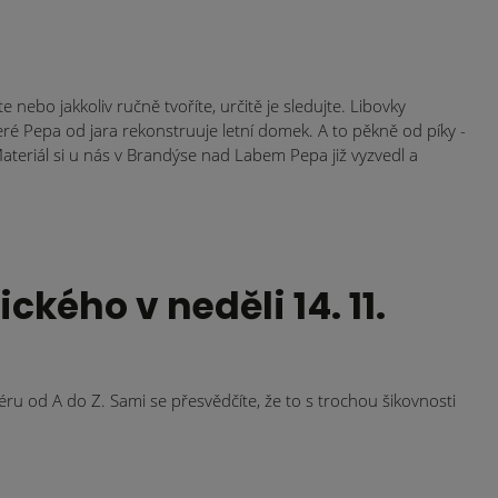
nebo jakkoliv ručně tvoříte, určitě je sledujte. Libovky
eré Pepa od jara rekonstruuje letní domek. A to pěkně od píky -
Materiál si u nás v Brandýse nad Labem Pepa již vyzvedl a
ckého v neděli 14. 11.
iéru od A do Z. Sami se přesvědčíte, že to s trochou šikovnosti