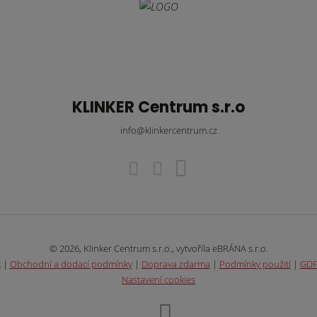
KLINKER Centrum s.r.o
info@klinkercentrum.cz
© 2026, Klinker Centrum s.r.o., vytvořila eBRÁNA s.r.o.
k
|
Obchodní a dodací podmínky
|
Doprava zdarma
|
Podmínky použití
|
GD
Nastavení cookies