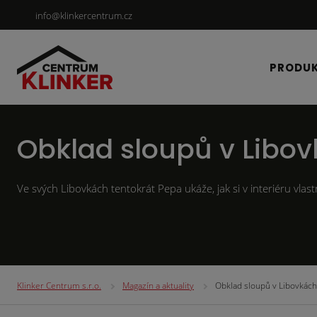
info@klinkercentrum.cz
PRODU
Obklad sloupů v Libov
Ve svých Libovkách tentokrát Pepa ukáže, jak si v interiéru vla
Klinker Centrum s.r.o.
Magazín a aktuality
Obklad sloupů v Libovkách