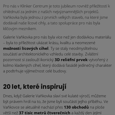
Pro nás v Klinker Centrum je toto jubileum rovněž příležitostí k
ohlédnutí za jedním z našich nejvýznamnějších projektů.
Vaňkovka byla jednou z prvních velkých staveb, na které jsme
dodávali naše lícové cihly, a tato spolupráce pro nás byla
klíčovým mezníkem.
Galerie Vaňkovka pro nás byla více než jen dodávkou materiálu
– byla to příležitost ukázat krásu, kvalitu a neomezené
možnosti lícových cihel
. Ty se staly neodmyslitelnou
součástí architektonického vzhledu celé stavby. Zvláštní
pozornost si zaslouží ikonický
3D reliéfní prvek
vytvořený z
kolmo kladených cihel, který dodává fasádě jedinečný charakter
a podtrhuje výjimečnost celé budovy.
20 let, které inspirují
Dnes, když Galerie Vaňkovka slaví své kulaté výročí, můžeme
být právem hrdí na to, že jsme byli součástí jejího příběhu. Ve
Vaňkovce se aktuálně nachází přes
130 obchodů
na ploše
větší než
37 tisíc metrů čtverečních
a každý den jejími