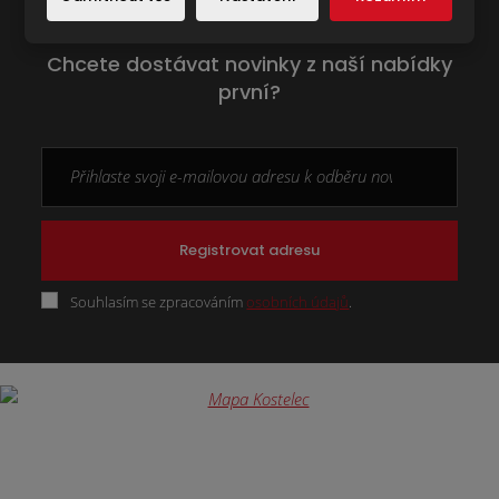
Chcete dostávat novinky z naší nabídky
první?
Registrovat adresu
Souhlasím se zpracováním
osobních údajů
.
Formulář
se
nepodařilo
odeslat.