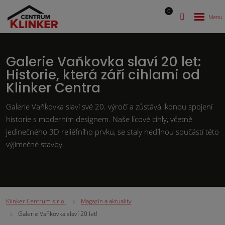
0
Galerie Vaňkovka slaví 20 let:
Historie, která září cihlami od
Klinker Centra
Galerie Vaňkovka slaví své 20. výročí a zůstává ikonou spojení
historie s moderním designem. Naše lícové cihly, včetně
jedinečného 3D reliéfního prvku, se staly nedílnou součástí této
výjimečné stavby.
Klinker Centrum s.r.o.
Magazín a aktuality
Galerie Vaňkovka slaví 20 let!