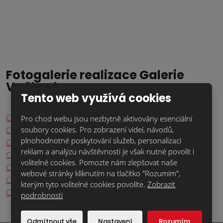
Fotogalerie realizace Galerie
Vaňkovka
Tento web využívá cookies
Cihlová fasáda Galerie Vaňkovka – stav po 20 letech
Pro chod webu jsou nezbytně aktivovány esenciální
soubory cookies. Pro zobrazení videí, návodů,
Cihlová fasáda Galerie Vaňkovka v roce 2005
plnohodnotné poskytování služeb, personalizaci
Cihlová fasáda Galerie Vaňkovka v roce 2005
reklam a analýzu návštěvnosti je však nutné povolit i
Cihlová fasáda Galerie Vaňkovka v roce 2005
volitelné cookies. Pomozte nám zlepšovat naše
Cihlová fasáda Galerie Vaňkovka v roce 2005
webové stránky kliknutím na tlačítko "Rozumím",
Cihlová fasáda Galerie Vaňkovka – stav po 20 letech
kterým tyto volitelné cookies povolíte.
Zobrazit
Cihlová fasáda Galerie Vaňkovka v roce 2005
podrobnosti
Odmítnout vše
Nastavení
Rozumím