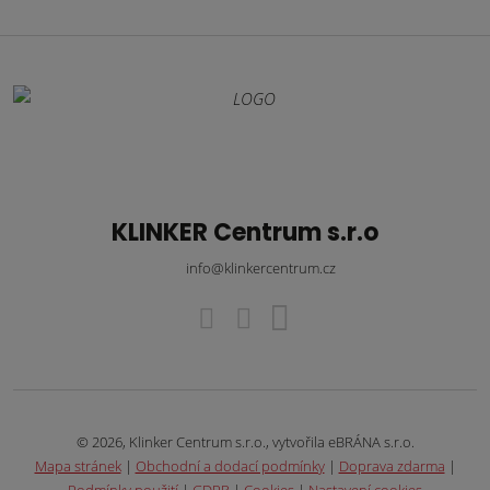
KLINKER Centrum s.r.o
info@klinkercentrum.cz
© 2026, Klinker Centrum s.r.o., vytvořila eBRÁNA s.r.o.
Mapa stránek
|
Obchodní a dodací podmínky
|
Doprava zdarma
|
Podmínky použití
|
GDPR
|
Cookies
|
Nastavení cookies