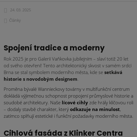
24. 03. 2025
Články
Spojení tradice a moderny
Rok 2025 je pro Galerii Vaňkovka jubilejním – slaví totiž 20 let
od svého otevření! Tento architektonický skvost v samém srdci
Brna se stal symbolem moderního města, kde se
setkává
historie s novodobým designem
.
Proměna bývalé Wannieckovy továrny v multifunkční centrum
dokládá výjimečnou schopnost propojení průmyslové historie a
soudobé architektury. Naše
lícové cihly
zde hrály klíčovou roli
– dodaly stavbě charakter, který
odkazuje na minulost
,
zatímco splňují estetické i funkční požadavky moderního města.
Cihlová fasáda z Klinker Centra