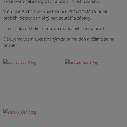
se se svými zákazníky bavit a užít si i trochu zábavy.
V úterý 6.6.2017 ve stavebninách PRO-DOMA Hodonín
proběhl dětský den plný her, soutěží a zábavy.
Jsme rádi, že Klinker Centrum mohlo být jeho součástí.
Děkujeme všem zúčastněným za​ prima den a těšíme se na
příště!