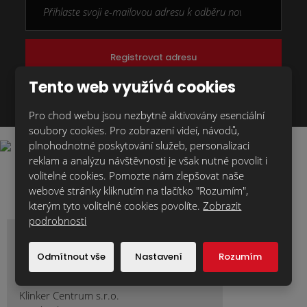
Registrovat adresu
Tento web využívá cookies
Souhlasím se zpracováním
osobních údajů
.
Formulář
Pro chod webu jsou nezbytně aktivovány esenciální
se
soubory cookies. Pro zobrazení videí, návodů,
nepodařilo
plnohodnotné poskytování služeb, personalizaci
odeslat.
reklam a analýzu návštěvnosti je však nutné povolit i
volitelné cookies. Pomozte nám zlepšovat naše
webové stránky kliknutím na tlačítko "Rozumím",
kterým tyto volitelné cookies povolíte.
Zobrazit
podrobnosti
Sídlo firmy - vzorkovna - sklad
Odmítnout vše
Nastavení
Rozumím
Kostelec nad Orlicí
Klinker Centrum s.r.o.