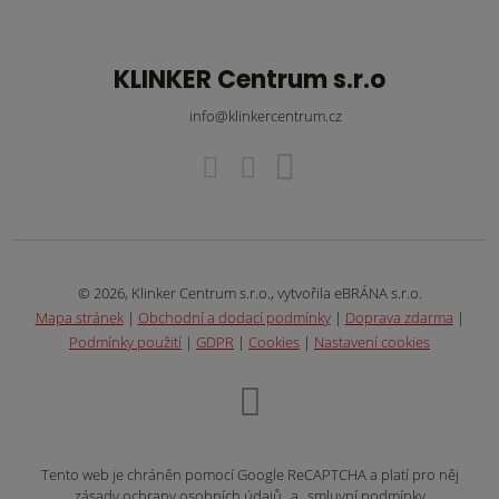
KLINKER Centrum s.r.o
info@klinkercentrum.cz
© 2026, Klinker Centrum s.r.o., vytvořila eBRÁNA s.r.o.
Mapa stránek
|
Obchodní a dodací podmínky
|
Doprava zdarma
|
Podmínky použití
|
GDPR
|
Cookies
|
Nastavení cookies
Tento web je chráněn pomocí Google ReCAPTCHA a platí pro něj
zásady ochrany osobních údajů
a
smluvní podmínky