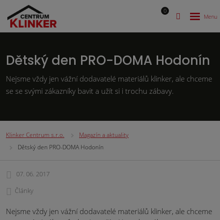
0
Dětský den PRO-DOMA Hodonín
Nejsme vždy jen vážní dodavatelé materiálů klinker, ale chceme
se se svými zákazníky bavit a užít si i trochu zábavy.
Klinker Centrum s.r.o.
Magazín a aktuality
Dětský den PRO-DOMA Hodonín
07. 06. 2017
Články
Nejsme vždy jen vážní dodavatelé materiálů klinker, ale chceme